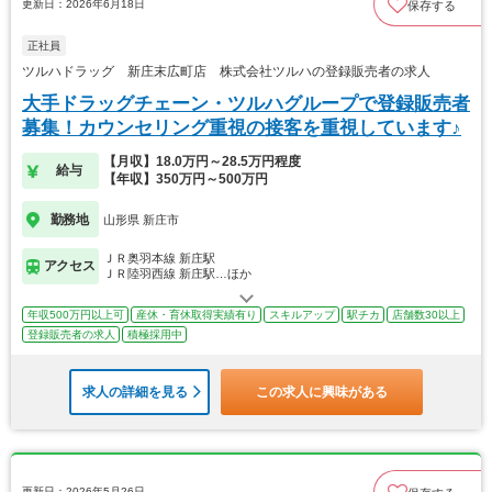
更新日：2026年6月18日
保存する
正社員
ツルハドラッグ 新庄末広町店 株式会社ツルハの登録販売者の求人
大手ドラッグチェーン・ツルハグループで登録販売者
募集！カウンセリング重視の接客を重視しています♪
【月収】18.0万円～28.5万円程度
給与
【年収】350万円～500万円
勤務地
山形県 新庄市
ＪＲ奥羽本線 新庄駅
アクセス
ＪＲ陸羽西線 新庄駅…ほか
年収500万円以上可
産休・育休取得実績有り
スキルアップ
駅チカ
店舗数30以上
登録販売者の求人
積極採用中
求人の詳細を見る
この求人に興味がある
更新日：2026年5月26日