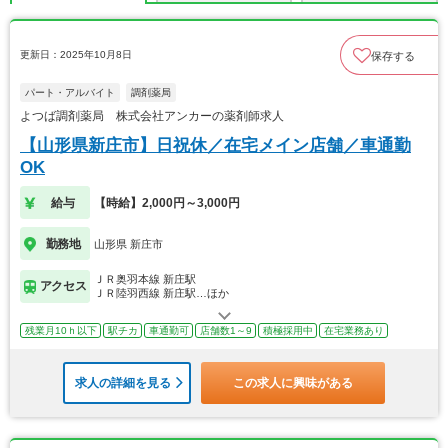
更新日：2025年10月8日
保存する
パート・アルバイト
調剤薬局
よつば調剤薬局 株式会社アンカーの薬剤師求人
【山形県新庄市】日祝休／在宅メイン店舗／車通勤
OK
給与
【時給】2,000円～3,000円
勤務地
山形県 新庄市
ＪＲ奥羽本線 新庄駅
アクセス
ＪＲ陸羽西線 新庄駅…ほか
残業月10ｈ以下
駅チカ
車通勤可
店舗数1～9
積極採用中
在宅業務あり
求人の詳細を見る
この求人に興味がある