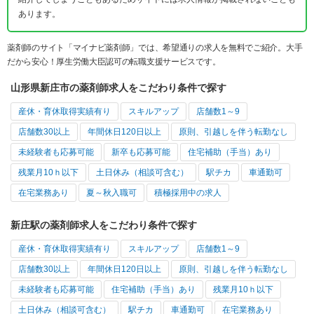
あります。
薬剤師のサイト「マイナビ薬剤師」では、希望通りの求人を無料でご紹介。大手
だから安心！厚生労働大臣認可の転職支援サービスです。
山形県新庄市の薬剤師求人をこだわり条件で探す
産休・育休取得実績有り
スキルアップ
店舗数1～9
店舗数30以上
年間休日120日以上
原則、引越しを伴う転勤なし
未経験者も応募可能
新卒も応募可能
住宅補助（手当）あり
残業月10ｈ以下
土日休み（相談可含む）
駅チカ
車通勤可
在宅業務あり
夏～秋入職可
積極採用中の求人
新庄駅の薬剤師求人をこだわり条件で探す
産休・育休取得実績有り
スキルアップ
店舗数1～9
店舗数30以上
年間休日120日以上
原則、引越しを伴う転勤なし
未経験者も応募可能
住宅補助（手当）あり
残業月10ｈ以下
土日休み（相談可含む）
駅チカ
車通勤可
在宅業務あり