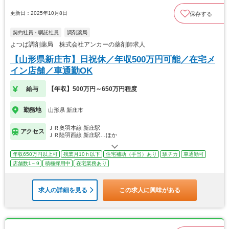
更新日：2025年10月8日
保存する
契約社員・嘱託社員
調剤薬局
よつば調剤薬局 株式会社アンカーの薬剤師求人
【山形県新庄市】日祝休／年収500万円可能／在宅メ
イン店舗／車通勤OK
給与
【年収】500万円～650万円程度
勤務地
山形県 新庄市
ＪＲ奥羽本線 新庄駅
アクセス
ＪＲ陸羽西線 新庄駅…ほか
年収650万円以上可
残業月10ｈ以下
住宅補助（手当）あり
駅チカ
車通勤可
店舗数1～9
積極採用中
在宅業務あり
求人の詳細を見る
この求人に興味がある