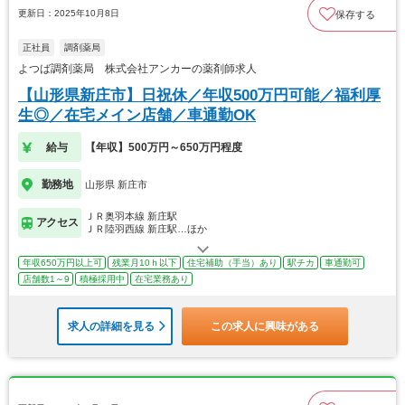
更新日：2025年10月8日
保存する
正社員
調剤薬局
よつば調剤薬局 株式会社アンカーの薬剤師求人
【山形県新庄市】日祝休／年収500万円可能／福利厚
生◎／在宅メイン店舗／車通勤OK
給与
【年収】500万円～650万円程度
勤務地
山形県 新庄市
ＪＲ奥羽本線 新庄駅
アクセス
ＪＲ陸羽西線 新庄駅…ほか
年収650万円以上可
残業月10ｈ以下
住宅補助（手当）あり
駅チカ
車通勤可
店舗数1～9
積極採用中
在宅業務あり
求人の詳細を見る
この求人に興味がある