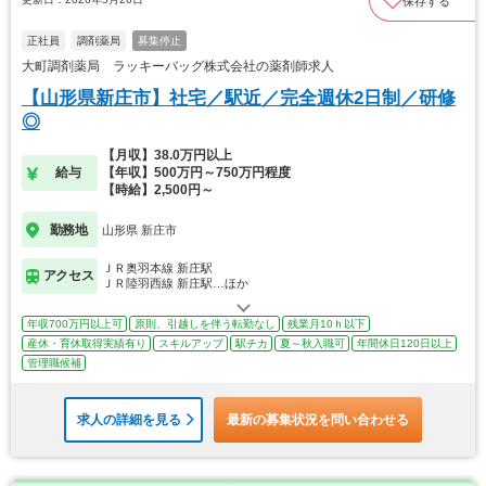
保存する
正社員
調剤薬局
募集停止
大町調剤薬局 ラッキーバッグ株式会社の薬剤師求人
【山形県新庄市】社宅／駅近／完全週休2日制／研修
◎
【月収】38.0万円以上
給与
【年収】500万円～750万円程度
【時給】2,500円～
勤務地
山形県 新庄市
ＪＲ奥羽本線 新庄駅
アクセス
ＪＲ陸羽西線 新庄駅…ほか
年収700万円以上可
原則、引越しを伴う転勤なし
残業月10ｈ以下
産休・育休取得実績有り
スキルアップ
駅チカ
夏～秋入職可
年間休日120日以上
管理職候補
求人の詳細を見る
最新の募集状況を問い合わせる