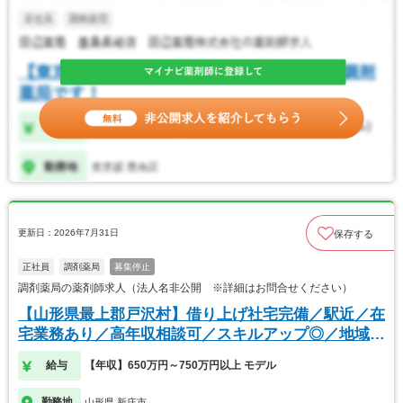
更新日：2026年7月31日
保存する
正社員
調剤薬局
募集停止
調剤薬局の薬剤師求人（法人名非公開 ※詳細はお問合せください）
【山形県最上郡戸沢村】借り上げ社宅完備／駅近／在
宅業務あり／高年収相談可／スキルアップ◎／地域密
着
給与
【年収】650万円～750万円以上 モデル
勤務地
山形県 新庄市