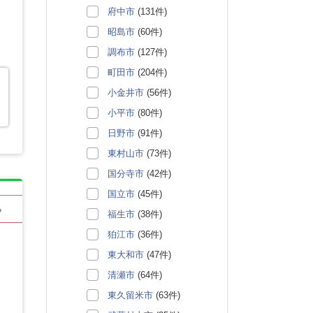
府中市
(131件)
昭島市
(60件)
調布市
(127件)
町田市
(204件)
小金井市
(56件)
小平市
(80件)
日野市
(91件)
東村山市
(73件)
国分寺市
(42件)
国立市
(45件)
る
福生市
(38件)
狛江市
(36件)
東大和市
(47件)
清瀬市
(64件)
東久留米市
(63件)