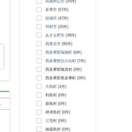
武蔵村山市
(35件)
多摩市
(57件)
稲城市
(47件)
羽村市
(20件)
あきる野市
(38件)
西東京市
(95件)
西多摩郡瑞穂町
(6件)
西多摩郡日の出町
(7件)
西多摩郡檜原村 (0件)
西多摩郡奥多摩町 (0件)
大島町
(1件)
利島村 (0件)
新島村 (0件)
る
神津島村 (0件)
三宅村 (0件)
御蔵島村 (0件)