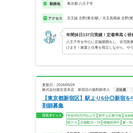
東京都 八王子市
勤務地
京王線 北野(東京)駅／京王高尾線 北野(東
アクセス
年間休日137日実績！定着率高く
八王子市を中心に店舗展開をし、在宅医療
けます！家庭と仕事を両立しながら、や
更新日：2026/05/26
株式会社龍生堂本店 新宿店の薬剤師求人
正社員
【東京都新宿区】駅より5分◎新宿を
剤師募集
注目ポイント
年収450万円以上可
新卒も応募可能
未経
駅チカ
店舗数10～29
積極採用中
夏～秋