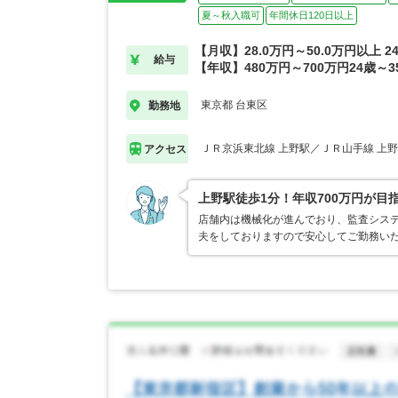
夏～秋入職可
年間休日120日以上
【月収】28.0万円～50.0万円以上 
給与
【年収】480万円～700万円24歳～
東京都 台東区
勤務地
ＪＲ京浜東北線 上野駅／ＪＲ山手線 上
アクセス
上野駅徒歩1分！年収700万円が目
店舗内は機械化が進んでおり、監査シス
夫をしておりますので安心してご勤務い