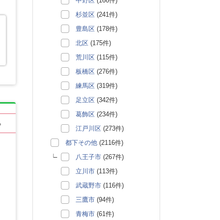
中野区
(166件)
杉並区
(241件)
豊島区
(178件)
北区
(175件)
荒川区
(115件)
板橋区
(276件)
練馬区
(319件)
足立区
(342件)
葛飾区
(234件)
る
江戸川区
(273件)
都下その他
(2116件)
八王子市
(267件)
立川市
(113件)
武蔵野市
(116件)
三鷹市
(94件)
青梅市
(61件)