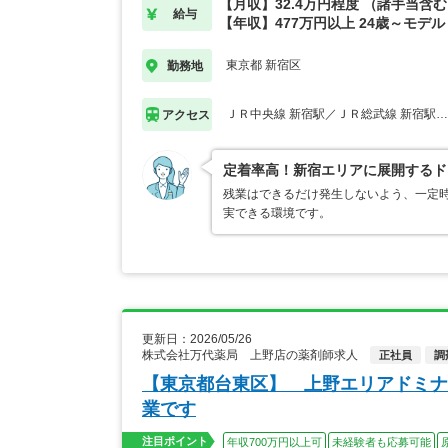
【月収】32.4万円程度 （諸手当含
給与
【年収】477万円以上 24歳～モデル
東京都 新宿区
勤務地
ＪＲ中央線 新宿駅／ＪＲ総武線 新宿駅
アクセス
定着率高！新宿エリアに展開するド
残業はできるだけ発生しないよう、一定
実できる環境です。
更新日：2026/05/26
株式会社万代薬局 上野店の薬剤師求人
正社員
調
【東京都台東区】 上野エリアドミナ
業です
注目ポイント
年収700万円以上可
未経験者も応募可能