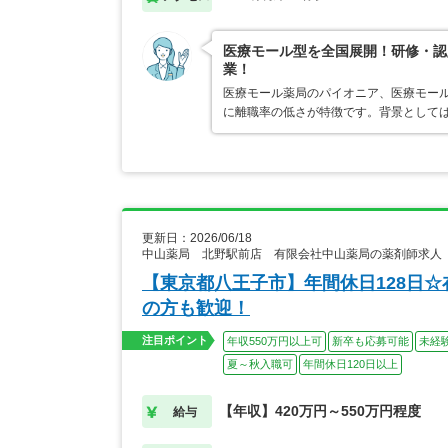
医療モール型を全国展開！研修・認
業！
医療モール薬局のパイオニア、医療モール
に離職率の低さが特徴です。背景として
更新日：2026/06/18
中山薬局 北野駅前店 有限会社中山薬局の薬剤師求人
【東京都八王子市】年間休日128日
の方も歓迎！
注目ポイント
年収550万円以上可
新卒も応募可能
未経
夏～秋入職可
年間休日120日以上
【年収】420万円～550万円程度
給与