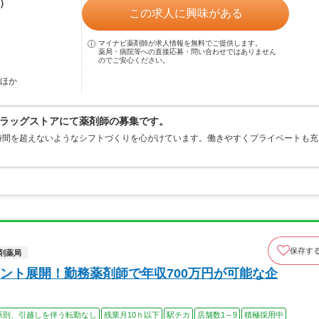
む）
この求人に興味がある
マイナビ薬剤師が求人情報を無料でご提供します。
薬局・病院等への直接応募・問い合わせではありません
のでご安心ください。
…ほか
ラッグストアにて薬剤師の募集です。
時間を超えないようなシフトづくりを心がけています。働きやすくプライベートも充
保存す
剤薬局
ント展開！勤務薬剤師で年収700万円が可能な企
原則、引越しを伴う転勤なし
残業月10ｈ以下
駅チカ
店舗数1～9
積極採用中