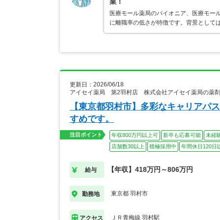
業！
医療モール薬局のパイオニア、医療モール
に離職率の低さが特徴です。背景として
更新日：2026/06/18
アイセイ薬局 第2羽村店 株式会社アイセイ薬局の薬
【東京都羽村市】多彩なキャリアパス
すめです。
注目ポイント
年収800万円以上可
新卒も応募可能
未経
店舗数30以上
積極採用中
年間休日120日
【年収】418万円～806万円
給与
東京都 羽村市
勤務地
ＪＲ青梅線 羽村駅
アクセス