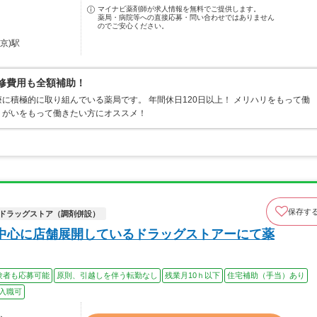
マイナビ薬剤師が求人情報を無料でご提供します。
薬局・病院等への直接応募・問い合わせではありません
のでご安心ください。
京)駅
研修費用も全額補助！
に積極的に取り組んでいる薬局です。 年間休日120日以上！ メリハリをもって働
りがいをもって働きたい方にオススメ！
保存す
ドラッグストア（調剤併設）
中心に店舗展開しているドラッグストアーにて薬
験者も応募可能
原則、引越しを伴う転勤なし
残業月10ｈ以下
住宅補助（手当）あり
入職可