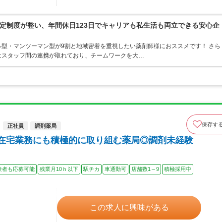
定制度が整い、年間休日123日でキャリアも私生活も両立できる安心企
型・マンツーマン型が9割と地域密着を重視したい薬剤師様におススメです！ さら
はスタッフ間の連携が取れており、チームワークを大…
保存す
正社員
調剤薬局
☆在宅業務にも積極的に取り組む薬局◎調剤未経験
験者も応募可能
残業月10ｈ以下
駅チカ
車通勤可
店舗数1～9
積極採用中
この求人に興味がある