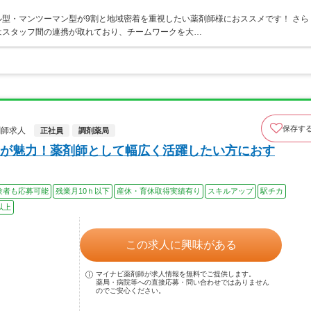
型・マンツーマン型が9割と地域密着を重視したい薬剤師様におススメです！ さら
はスタッフ間の連携が取れており、チームワークを大…
保存す
剤師求人
正社員
調剤薬局
が魅力！薬剤師として幅広く活躍したい方におす
験者も応募可能
残業月10ｈ以下
産休・育休取得実績有り
スキルアップ
駅チカ
以上
この求人に興味がある
マイナビ薬剤師が求人情報を無料でご提供します。
薬局・病院等への直接応募・問い合わせではありません
のでご安心ください。