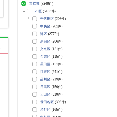
東京都
(7248件)
23区
(5133件)
千代田区
(206件)
中央区
(201件)
港区
(277件)
新宿区
(286件)
る
文京区
(121件)
台東区
(115件)
墨田区
(121件)
江東区
(241件)
品川区
(219件)
目黒区
(159件)
大田区
(319件)
世田谷区
(396件)
渋谷区
(165件)