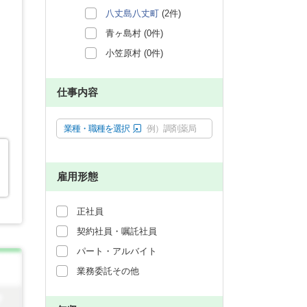
八丈島八丈町
(2件)
青ヶ島村 (0件)
小笠原村 (0件)
仕事内容
業種・職種を選択
例）調剤薬局
雇用形態
正社員
契約社員・嘱託社員
パート・アルバイト
業務委託その他