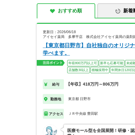
おすすめ順
新着
更新日：2026/06/18
アイセイ薬局 多摩平店 株式会社アイセイ薬局の薬剤
【東京都日野市】自社独自のオリジナ
学べます。
注目ポイント
年収800万円以上可
新卒も応募可能
未経
店舗数30以上
積極採用中
年間休日120日
【年収】418万円～806万円
給与
東京都 日野市
勤務地
ＪＲ中央線 豊田駅
アクセス
医療モール型を全国展開！研修・認