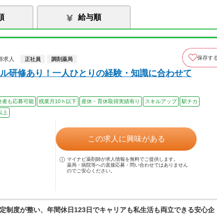
順
給与順
保存す
師求人
正社員
調剤薬局
ル研修あり！一人ひとりの経験・知識に合わせて
験者も応募可能
残業月10ｈ以下
産休・育休取得実績有り
スキルアップ
駅チカ
以上
この求人に興味がある
マイナビ薬剤師が求人情報を無料でご提供します。
薬局・病院等への直接応募・問い合わせではありません
のでご安心ください。
定制度が整い、年間休日123日でキャリアも私生活も両立できる安心企