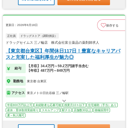
更新日：2026年6月18日
保存する
正社員
ドラッグストア（調剤併設）
ドラッグセイムス 三ノ輪店 株式会社富士薬品の薬剤師求人
【東京都台東区】年間休日117日！豊富なキャリアパ
スと充実した福利厚生が魅力◎
【月収】34.4万円～59.2万円諸手当含む
給与
【年収】487万円～849万円
勤務地
東京都 台東区
アクセス
東京メトロ日比谷線 三ノ輪駅
年収800万円以上可
未経験者も応募可能
残業月10ｈ以下
住宅補助（手当）あり
産休・育休取得実績有り
スキルアップ
駅チカ
店舗数30以上
積極採用中
夏～秋入職可