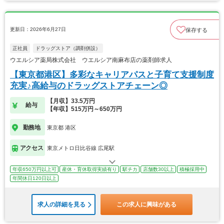
更新日：2026年6月27日
保存する
正社員
ドラッグストア（調剤併設）
ウエルシア薬局株式会社 ウエルシア南麻布店の薬剤師求人
【東京都港区】多彩なキャリアパスと子育て支援制度
充実♪高給与のドラッグストアチェーン◎
【月収】33.5万円
給与
【年収】515万円～650万円
勤務地
東京都 港区
アクセス
東京メトロ日比谷線 広尾駅
年収650万円以上可
産休・育休取得実績有り
駅チカ
店舗数30以上
積極採用中
年間休日120日以上
求人の詳細を見る
この求人に興味がある