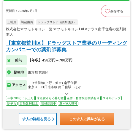
更新日：2026年7月3日
保存する
正社員
調剤薬局
ドラッグストア（調剤併設）
株式会社マツモトキヨシ 薬 マツモトキヨシ LaLaテラス南千住店の薬剤師
求人
【東京都荒川区】ドラッグストア業界のリーディング
カンパニーでの薬剤師募集
給与
【年収】458万円～700万円
勤務地
東京都 荒川区
ＪＲ常磐線(上野－仙台) 南千住駅
アクセス
東京メトロ日比谷線 南千住駅…ほか
年収700万円以上可
未経験者も応募可能
産休・育休取得実績有り
スキルアップ
駅チカ
店舗数30以上
積極採用中
夏～秋入職可
求人の詳細を見る
この求人に興味がある