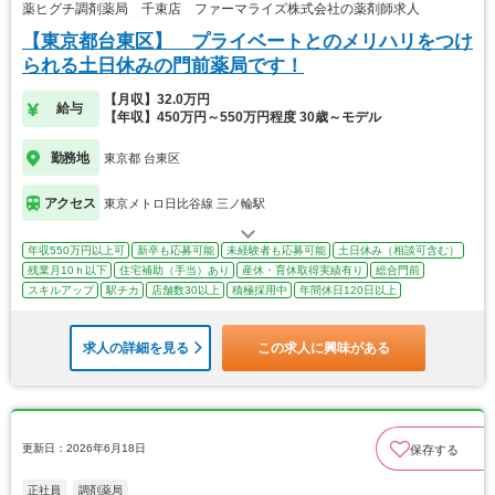
薬ヒグチ調剤薬局 千束店 ファーマライズ株式会社の薬剤師求人
【東京都台東区】 プライベートとのメリハリをつけ
られる土日休みの門前薬局です！
【月収】32.0万円
給与
【年収】450万円～550万円程度 30歳～モデル
勤務地
東京都 台東区
アクセス
東京メトロ日比谷線 三ノ輪駅
年収550万円以上可
新卒も応募可能
未経験者も応募可能
土日休み（相談可含む）
残業月10ｈ以下
住宅補助（手当）あり
産休・育休取得実績有り
総合門前
スキルアップ
駅チカ
店舗数30以上
積極採用中
年間休日120日以上
求人の詳細を見る
この求人に興味がある
更新日：2026年6月18日
保存する
正社員
調剤薬局