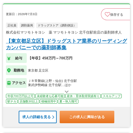
更新日：2026年7月3日
保存する
正社員
調剤薬局
ドラッグストア（調剤併設）
株式会社マツモトキヨシ 薬 マツモトキヨシ 北千住駅前店の薬剤師求人
【東京都足立区】ドラッグストア業界のリーディング
カンパニーでの薬剤師募集
給与
【年収】458万円～700万円
勤務地
東京都 足立区
ＪＲ常磐線(上野－仙台) 北千住駅
アクセス
東武伊勢崎線 北千住駅…ほか
年収700万円以上可
未経験者も応募可能
産休・育休取得実績有り
スキルアップ
駅チカ
店舗数30以上
積極採用中
夏～秋入職可
求人の詳細を見る
この求人に興味がある