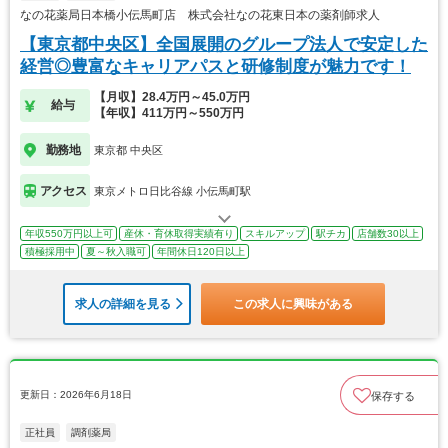
なの花薬局日本橋小伝馬町店 株式会社なの花東日本の薬剤師求人
【東京都中央区】全国展開のグループ法人で安定した
経営◎豊富なキャリアパスと研修制度が魅力です！
【月収】28.4万円～45.0万円
給与
【年収】411万円～550万円
勤務地
東京都 中央区
アクセス
東京メトロ日比谷線 小伝馬町駅
年収550万円以上可
産休・育休取得実績有り
スキルアップ
駅チカ
店舗数30以上
積極採用中
夏～秋入職可
年間休日120日以上
求人の詳細を見る
この求人に興味がある
更新日：2026年6月18日
保存する
正社員
調剤薬局