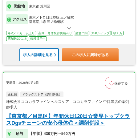
勤務地
東京都 荒川区
東京メトロ日比谷線 三ノ輪駅
アクセス
都電荒川線 三ノ輪橋駅
年収700万円以上可
産休・育休取得実績有り
総合門前
スキルアップ
駅チカ
店舗数30以上
積極採用中
求人の詳細を見る
この求人に興味がある
更新日：2026年7月3日
保存する
正社員
ドラッグストア（調剤併設）
株式会社ココカラファインヘルスケア ココカラファイン 中目黒店の薬剤
師求人
【東京都／目黒区】年間休日120日☆業界トップクラ
スDgsチェーンの安心母体◎＜調剤併設＞
給与
【年収】430万円～560万円