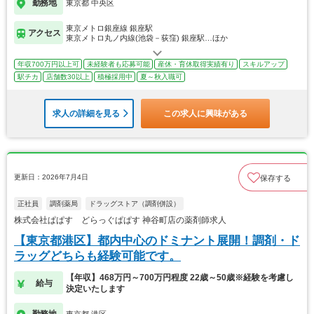
勤務地
東京都 中央区
東京メトロ銀座線 銀座駅
アクセス
東京メトロ丸ノ内線(池袋－荻窪) 銀座駅…ほか
年収700万円以上可
未経験者も応募可能
産休・育休取得実績有り
スキルアップ
駅チカ
店舗数30以上
積極採用中
夏～秋入職可
求人の詳細を見る
この求人に興味がある
更新日：2026年7月4日
保存する
正社員
調剤薬局
ドラッグストア（調剤併設）
株式会社ぱぱす どらっぐぱぱす 神谷町店の薬剤師求人
【東京都港区】都内中心のドミナント展開！調剤・ド
ラッグどちらも経験可能です。
【年収】468万円～700万円程度 22歳～50歳※経験を考慮し
給与
決定いたします