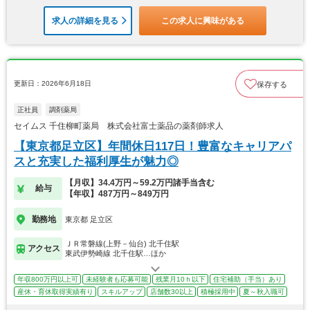
求人の詳細を見る
この求人に興味がある
更新日：2026年6月18日
保存する
正社員
調剤薬局
セイムス 千住柳町薬局 株式会社富士薬品の薬剤師求人
【東京都足立区】年間休日117日！豊富なキャリアパ
スと充実した福利厚生が魅力◎
【月収】34.4万円～59.2万円諸手当含む
給与
【年収】487万円～849万円
勤務地
東京都 足立区
ＪＲ常磐線(上野－仙台) 北千住駅
アクセス
東武伊勢崎線 北千住駅…ほか
年収800万円以上可
未経験者も応募可能
残業月10ｈ以下
住宅補助（手当）あり
産休・育休取得実績有り
スキルアップ
店舗数30以上
積極採用中
夏～秋入職可