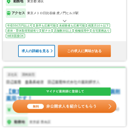
勤務地
東京都 港区
アクセス
東京メトロ日比谷線 虎ノ門ヒルズ駅
年収550万円以上可
新卒も応募可能
未経験者も応募可能
残業月10ｈ以下
産休・育休取得実績有り
駅チカ
店舗数30以上
積極採用中
在宅業務あり
WEB面接OK
求人の詳細を見る
この求人に興味がある