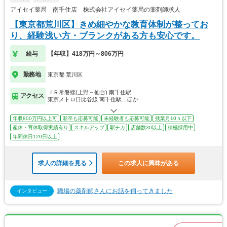
アイセイ薬局 南千住店 株式会社アイセイ薬局の薬剤師求人
【東京都荒川区】きめ細やかな教育体制が整ってお
り、経験浅い方・ブランクがある方も安心です。
給与
【年収】418万円～806万円
勤務地
東京都 荒川区
ＪＲ常磐線(上野－仙台) 南千住駅
アクセス
東京メトロ日比谷線 南千住駅…ほか
年収800万円以上可
新卒も応募可能
未経験者も応募可能
残業月10ｈ以下
産休・育休取得実績有り
スキルアップ
駅チカ
店舗数30以上
積極採用中
年間休日120日以上
求人の詳細を見る
この求人に興味がある
職場の薬剤師さんにお話を伺ってきました
インタビュー