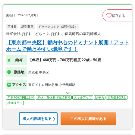
更新日：2026年7月3日
保存する
正社員
調剤薬局
ドラッグストア（調剤併設）
株式会社ぱぱす どらっぐぱぱす 小伝馬町店の薬剤師求人
【東京都中央区】都内中心のドミナント展開！アット
ホームで働きやすい環境です！
給与
【年収】468万円～700万円程度 22歳～50歳
勤務地
東京都 中央区
アクセス
東京メトロ日比谷線 小伝馬町駅
年収700万円以上可
産休・育休取得実績有り
スキルアップ
駅チカ
店舗数30以上
積極採用中
求人の詳細を見る
この求人に興味がある