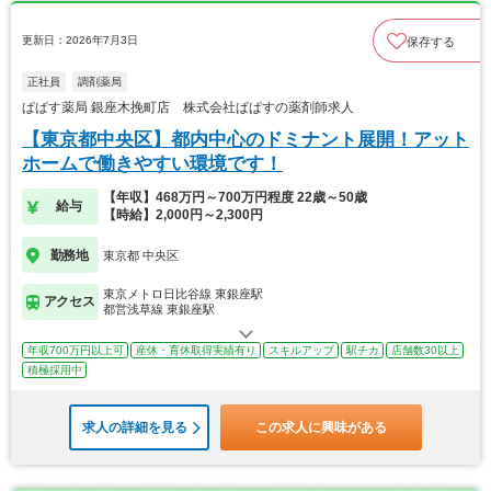
更新日：2026年7月3日
保存する
正社員
調剤薬局
ぱぱす薬局 銀座木挽町店 株式会社ぱぱすの薬剤師求人
【東京都中央区】都内中心のドミナント展開！アット
ホームで働きやすい環境です！
【年収】468万円～700万円程度 22歳～50歳
給与
【時給】2,000円～2,300円
勤務地
東京都 中央区
東京メトロ日比谷線 東銀座駅
アクセス
都営浅草線 東銀座駅
年収700万円以上可
産休・育休取得実績有り
スキルアップ
駅チカ
店舗数30以上
積極採用中
求人の詳細を見る
この求人に興味がある