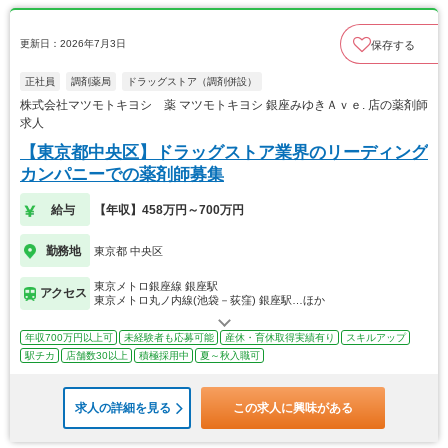
更新日：2026年7月3日
保存する
正社員
調剤薬局
ドラッグストア（調剤併設）
株式会社マツモトキヨシ 薬 マツモトキヨシ 銀座みゆきＡｖｅ. 店の薬剤師
求人
【東京都中央区】ドラッグストア業界のリーディング
カンパニーでの薬剤師募集
給与
【年収】458万円～700万円
勤務地
東京都 中央区
東京メトロ銀座線 銀座駅
アクセス
東京メトロ丸ノ内線(池袋－荻窪) 銀座駅…ほか
年収700万円以上可
未経験者も応募可能
産休・育休取得実績有り
スキルアップ
駅チカ
店舗数30以上
積極採用中
夏～秋入職可
求人の詳細を見る
この求人に興味がある