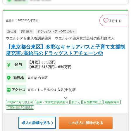
更新日：2026年6月27日
保存する
正社員
調剤薬局
ドラッグストア（OTCのみ）
ウエルシア台東入谷調剤薬局 ウエルシア薬局株式会社の薬剤師求人
【東京都台東区】多彩なキャリアパスと子育て支援制
度充実♪高給与のドラッグストアチェーン◎
【月収】33.5万円
給与
【年収】515万円～650万円
勤務地
東京都 台東区
アクセス
東京メトロ日比谷線 入谷(東京)駅
年収650万円以上可
産休・育休取得実績有り
駅チカ
店舗数30以上
積極採用中
年間休日120日以上
求人の詳細を見る
この求人に興味がある