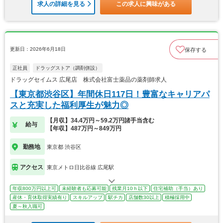
求人の詳細を見る
この求人に興味がある
更新日：2026年6月18日
保存する
正社員
ドラッグストア（調剤併設）
ドラッグセイムス 広尾店 株式会社富士薬品の薬剤師求人
【東京都渋谷区】年間休日117日！豊富なキャリアパ
スと充実した福利厚生が魅力◎
【月収】34.4万円～59.2万円諸手当含む
給与
【年収】487万円～849万円
勤務地
東京都 渋谷区
アクセス
東京メトロ日比谷線 広尾駅
年収800万円以上可
未経験者も応募可能
残業月10ｈ以下
住宅補助（手当）あり
産休・育休取得実績有り
スキルアップ
駅チカ
店舗数30以上
積極採用中
夏～秋入職可