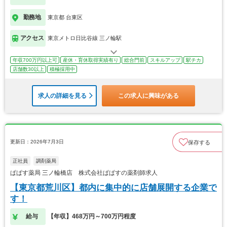
勤務地
東京都 台東区
アクセス
東京メトロ日比谷線 三ノ輪駅
年収700万円以上可
産休・育休取得実績有り
総合門前
スキルアップ
駅チカ
店舗数30以上
積極採用中
求人の詳細を見る
この求人に興味がある
更新日：2026年7月3日
保存する
正社員
調剤薬局
ぱぱす薬局 三ノ輪橋店 株式会社ぱぱすの薬剤師求人
【東京都荒川区】都内に集中的に店舗展開する企業で
す！
給与
【年収】468万円～700万円程度