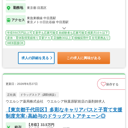
勤務地
東京都 目黒区
東急東横線 中目黒駅
アクセス
東京メトロ日比谷線 中目黒駅
年収550万円以上可
新卒も応募可能
未経験者も応募可能
残業月10ｈ以下
産休・育休取得実績有り
駅チカ
店舗数30以上
積極採用中
在宅業務あり
WEB面接OK
求人の詳細を見る
この求人に興味がある
更新日：2026年6月27日
保存する
正社員
ドラッグストア（調剤併設）
ウエルシア薬局株式会社 ウエルシア秋葉原駅前店の薬剤師求人
【東京都千代田区】多彩なキャリアパスと子育て支援
制度充実♪高給与のドラッグストアチェーン◎
【月収】33.5万円
給与