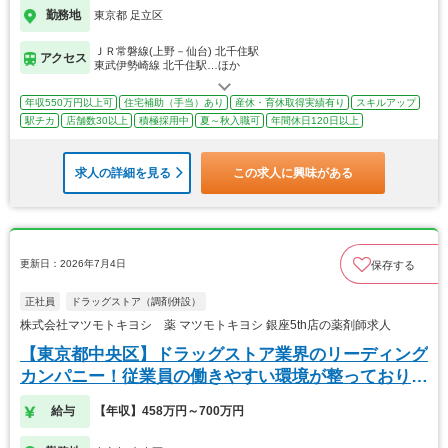
勤務地
東京都 足立区
ＪＲ常磐線(上野－仙台) 北千住駅
アクセス
東武伊勢崎線 北千住駅…ほか
年収550万円以上可
住宅補助（手当）あり
産休・育休取得実績有り
スキルアップ
駅チカ
店舗数30以上
積極採用中
夏～秋入職可
年間休日120日以上
求人の詳細を見る
この求人に興味がある
更新日：2026年7月4日
保存する
正社員
ドラッグストア（調剤併設）
株式会社マツモトキヨシ 薬 マツモトキヨシ 銀座5th店の薬剤師求人
【東京都中央区】ドラッグストア業界のリーディング
カンパニー！従業員の働きやすい環境が整っておりま
す！
給与
【年収】458万円～700万円