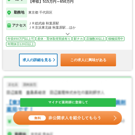
【年収】515万円～650万円
勤務地
東京都 千代田区
ＪＲ総武線 秋葉原駅
アクセス
ＪＲ京浜東北線 秋葉原駅…ほか
年収650万円以上可
産休・育休取得実績有り
駅チカ
店舗数30以上
積極採用中
年間休日120日以上
求人の詳細を見る
この求人に興味がある