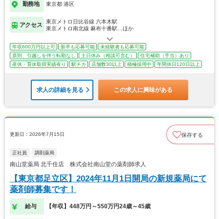
勤務地
東京都 港区
東京メトロ日比谷線 六本木駅
アクセス
東京メトロ南北線 麻布十番駅…ほか
年収600万円以上可
新卒も応募可能
未経験者も応募可能
原則、引越しを伴う転勤なし
土日休み（相談可含む）
住宅補助（手当）あり
産休・育休取得実績有り
駅チカ
店舗数30以上
積極採用中
年間休日120日以上
求人の詳細を見る
この求人に興味がある
更新日：2026年7月15日
保存する
正社員
調剤薬局
南山堂薬局 北千住店 株式会社南山堂の薬剤師求人
【東京都足立区】2024年11月1日開局の新規薬局にて
薬剤師募集です！
給与
【年収】448万円～550万円24歳～45歳