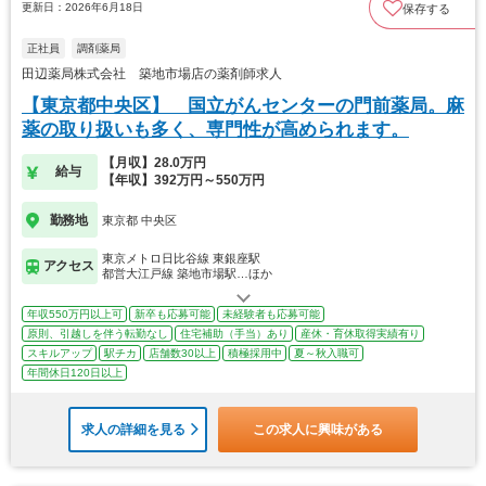
更新日：2026年6月18日
保存する
正社員
調剤薬局
田辺薬局株式会社 築地市場店の薬剤師求人
【東京都中央区】 国立がんセンターの門前薬局。麻
薬の取り扱いも多く、専門性が高められます。
【月収】28.0万円
給与
【年収】392万円～550万円
勤務地
東京都 中央区
東京メトロ日比谷線 東銀座駅
アクセス
都営大江戸線 築地市場駅…ほか
年収550万円以上可
新卒も応募可能
未経験者も応募可能
原則、引越しを伴う転勤なし
住宅補助（手当）あり
産休・育休取得実績有り
スキルアップ
駅チカ
店舗数30以上
積極採用中
夏～秋入職可
年間休日120日以上
求人の詳細を見る
この求人に興味がある