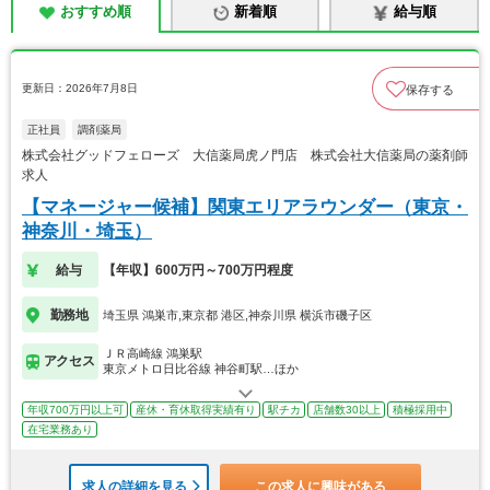
おすすめ順
新着順
給与順
更新日：2026年7月8日
保存する
正社員
調剤薬局
株式会社グッドフェローズ 大信薬局虎ノ門店 株式会社大信薬局の薬剤師
求人
【マネージャー候補】関東エリアラウンダー（東京・
神奈川・埼玉）
給与
【年収】600万円～700万円程度
勤務地
埼玉県 鴻巣市,東京都 港区,神奈川県 横浜市磯子区
ＪＲ高崎線 鴻巣駅
アクセス
東京メトロ日比谷線 神谷町駅…ほか
年収700万円以上可
産休・育休取得実績有り
駅チカ
店舗数30以上
積極採用中
在宅業務あり
求人の詳細を見る
この求人に興味がある