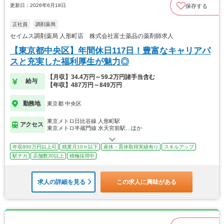
更新日：2026年6月18日
保存する
正社員
調剤薬局
セイムス調剤薬局 人形町店 株式会社富士薬品の薬剤師求人
【東京都中央区】年間休日117日！豊富なキャリアパ
スと充実した福利厚生が魅力◎
【月収】34.4万円～59.2万円諸手当含む
給与
【年収】487万円～849万円
勤務地
東京都 中央区
東京メトロ日比谷線 人形町駅
アクセス
東京メトロ半蔵門線 水天宮前駅…ほか
年収800万円以上可
残業月10ｈ以下
産休・育休取得実績有り
スキルアップ
駅チカ
店舗数30以上
積極採用中
求人の詳細を見る
この求人に興味がある