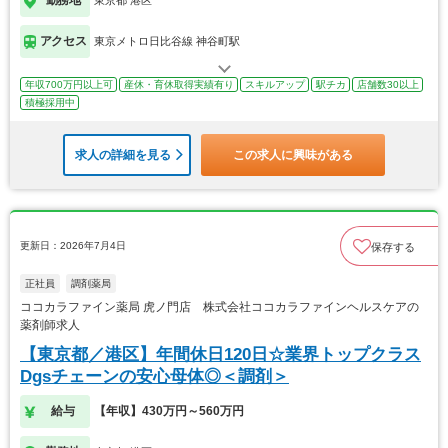
勤務地
東京都 港区
アクセス
東京メトロ日比谷線 神谷町駅
年収700万円以上可
産休・育休取得実績有り
スキルアップ
駅チカ
店舗数30以上
積極採用中
求人の詳細を見る
この求人に興味がある
更新日：2026年7月4日
保存する
正社員
調剤薬局
ココカラファイン薬局 虎ノ門店 株式会社ココカラファインヘルスケアの
薬剤師求人
【東京都／港区】年間休日120日☆業界トップクラス
Dgsチェーンの安心母体◎＜調剤＞
給与
【年収】430万円～560万円