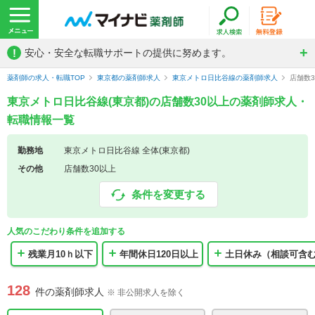
!
安心・安全な転職サポートの提供に努めます。
薬剤師の求人・転職TOP
東京都の薬剤師求人
東京メトロ日比谷線の薬剤師求人
店舗数
東京メトロ日比谷線(東京都)の店舗数30以上の薬剤師求人・
転職情報一覧
勤務地
東京メトロ日比谷線 全体(東京都)
その他
店舗数30以上
条件を変更する
人気のこだわり条件を追加する
残業月10ｈ以下
年間休日120日以上
土日休み（相談可含
128
件の薬剤師求人
※ 非公開求人を除く