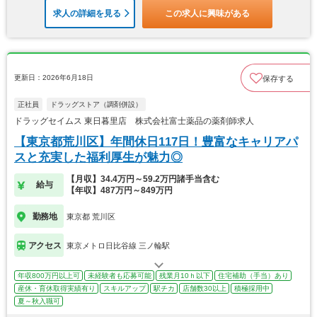
求人の詳細を見る
この求人に興味がある
更新日：2026年6月18日
保存する
正社員
ドラッグストア（調剤併設）
ドラッグセイムス 東日暮里店 株式会社富士薬品の薬剤師求人
【東京都荒川区】年間休日117日！豊富なキャリアパ
スと充実した福利厚生が魅力◎
【月収】34.4万円～59.2万円諸手当含む
給与
【年収】487万円～849万円
勤務地
東京都 荒川区
アクセス
東京メトロ日比谷線 三ノ輪駅
年収800万円以上可
未経験者も応募可能
残業月10ｈ以下
住宅補助（手当）あり
産休・育休取得実績有り
スキルアップ
駅チカ
店舗数30以上
積極採用中
夏～秋入職可