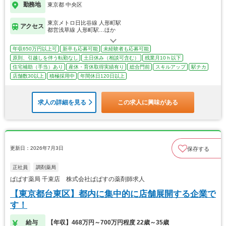
勤務地
東京都 中央区
東京メトロ日比谷線 人形町駅
アクセス
都営浅草線 人形町駅…ほか
年収650万円以上可
新卒も応募可能
未経験者も応募可能
原則、引越しを伴う転勤なし
土日休み（相談可含む）
残業月10ｈ以下
住宅補助（手当）あり
産休・育休取得実績有り
総合門前
スキルアップ
駅チカ
店舗数30以上
積極採用中
年間休日120日以上
求人の詳細を見る
この求人に興味がある
更新日：2026年7月3日
保存する
正社員
調剤薬局
ぱぱす薬局 千束店 株式会社ぱぱすの薬剤師求人
【東京都台東区】都内に集中的に店舗展開する企業で
す！
給与
【年収】468万円～700万円程度 22歳～35歳