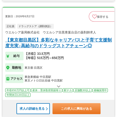
更新日：2026年6月27日
保存する
正社員
ドラッグストア（調剤併設）
ウエルシア薬局株式会社 ウエルシア目黒青葉台店の薬剤師求人
【東京都目黒区】多彩なキャリアパスと子育て支援制
度充実♪高給与のドラッグストアチェーン◎
【月収】33.5万円
給与
【年収】515万円～650万円
勤務地
東京都 目黒区
東急東横線 中目黒駅
アクセス
東京メトロ日比谷線 中目黒駅
年収650万円以上可
産休・育休取得実績有り
駅チカ
店舗数30以上
積極採用中
年間休日120日以上
求人の詳細を見る
この求人に興味がある