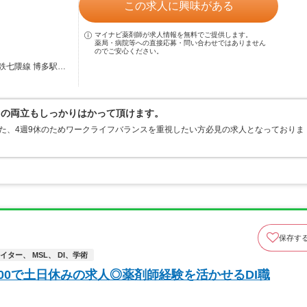
この求人に興味がある
マイナビ薬剤師が求人情報を無料でご提供します。
薬局・病院等への直接応募・問い合わせではありません
のでご安心ください。
鉄七隈線 博多駅…
との両立もしっかりはかって頂けます。
た、4週9休のためワークライフバランスを重視したい方必見の求人となっておりま
保存す
ター、 MSL、 DI、学術
：00で土日休みの求人◎薬剤師経験を活かせるDI職