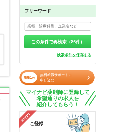
フリーワード
ラ
この条件で再検索（
86
件）
検索条件を保存する
無料転職サポートに
簡単1分
申し込む
マイナビ薬剤師に登録して
希望通りの求人を
る
紹介してもらう！
STEP1
ご登録