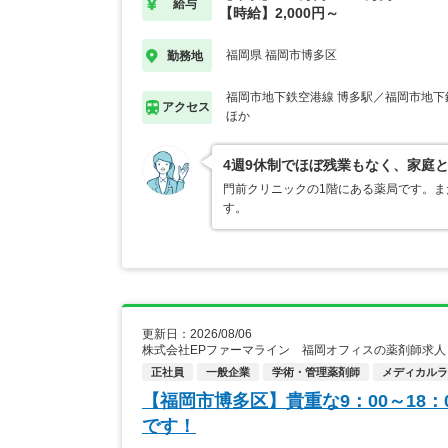
給与
【時給】2,000円～
福岡県 福岡市博多区
勤務地
福岡市地下鉄空港線 博多駅／福岡市地下
アクセス
ほか
4週9休制でほぼ残業もなく、家庭
門前クリニックの1階にある薬局です。ま
す。
更新日：2026/08/06
株式会社EPファーマライン 福岡オフィスの薬剤師求人
正社員
一般企業
学術・管理薬剤師
メディカルライ
【福岡市博多区】貴重な9：00～18
です！