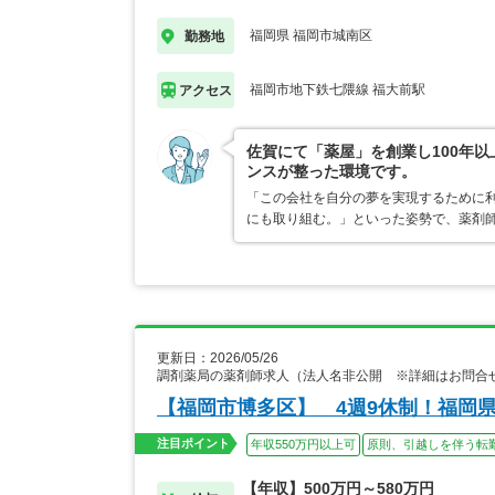
福岡県 福岡市城南区
勤務地
福岡市地下鉄七隈線 福大前駅
アクセス
佐賀にて「薬屋」を創業し100年以
ンスが整った環境です。
「この会社を自分の夢を実現するために
にも取り組む。」といった姿勢で、薬剤
更新日：2026/05/26
調剤薬局の薬剤師求人（法人名非公開 ※詳細はお問合
【福岡市博多区】 4週9休制！福岡
注目ポイント
年収550万円以上可
原則、引越しを伴う転
【年収】500万円～580万円