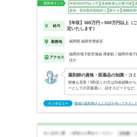
注目ポイント
年収500万円以上可
未経験者も応募可能
産休・育休取得実績有り
駅チカ
積極採用
【年収】385万円～500万円以上（
給与
定いたします）
福岡県 福岡市博多区
勤務地
福岡市地下鉄空港線 博多駅／福岡市地下
アクセス
ほか
薬剤師の資格・医薬品の知識・コミ
研修も充実！9割近くの方はDI未経験か
ーとしての言葉遣い、話すスピードなど
インタビュー
職場の薬剤師さんにお話を伺ってきまし