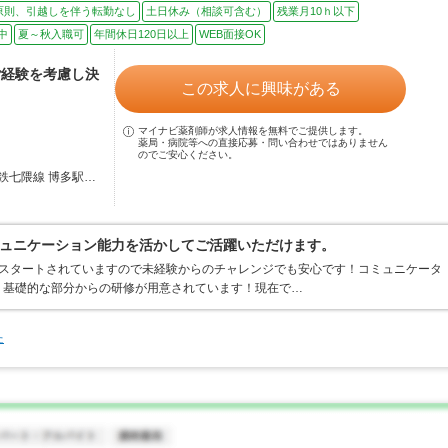
原則、引越しを伴う転勤なし
土日休み（相談可含む）
残業月10ｈ以下
中
夏～秋入職可
年間休日120日以上
WEB面接OK
ご経験を考慮し決
この求人に興味がある
マイナビ薬剤師が求人情報を無料でご提供します。
薬局・病院等への直接応募・問い合わせではありません
のでご安心ください。
鉄七隈線 博多駅…
ュニケーション能力を活かしてご活躍いただけます。
らスタートされていますので未経験からのチャレンジでも安心です！コミュニケータ
、基礎的な部分からの研修が用意されています！現在で…
た