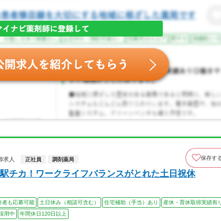
保存す
師求人
正社員
調剤薬局
駅チカ！ワークライフバランスがとれた土日祝休
験者も応募可能
土日休み（相談可含む）
住宅補助（手当）あり
産休・育休取得実績有
採用中
年間休日120日以上