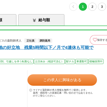
1
2
3
順
給与順
保存す
ビスの薬剤師求人
正社員
調剤薬局
地の好立地 残業5時間以下／月で4連休も可能で
原則、引越しを伴う転勤なし
土日休み（相談可含む）
駅チカ
車通勤可
積極採用中
この求人に興味がある
マイナビ薬剤師が求人情報を無料でご提供します。
薬局・病院等への直接応募・問い合わせではありません
のでご安心ください。