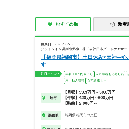
おすすめ順
新着
更新日：2026/05/26
グッドタイム調剤南天神 株式会社日本グッドケアサー
【福岡県福岡市】土日休み×天神中心
す
注目ポイント
年収600万円以上可
未経験者も応募可能
夏～秋入職可
在宅業務あり
【月収】33.3万円～50.0万円
【年収】420万円～600万円
給与
【時給】2,000円～
福岡県 福岡市中央区
勤務地