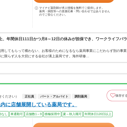
マイナビ薬剤師が求人情報を無料でご提供します。
薬局・病院等への直接応募・問い合わせではありません
のでご安心ください。
上、年間休日111日かつ月8～12日の休みが担保でき、ワークライフバ
利用してもらって構わない、お客様のためになるなら薬局事業にこだわらず別の事業
師に限らず人を大切にする会社が溝上薬局です。海外研修…
保存す
せください）
正社員
パート・アルバイト
調剤薬局
県内に店舗展開している薬局です。
勤なし
車通勤可
店舗数1～9
積極採用中
夏～秋入職可
年間休日120日以上