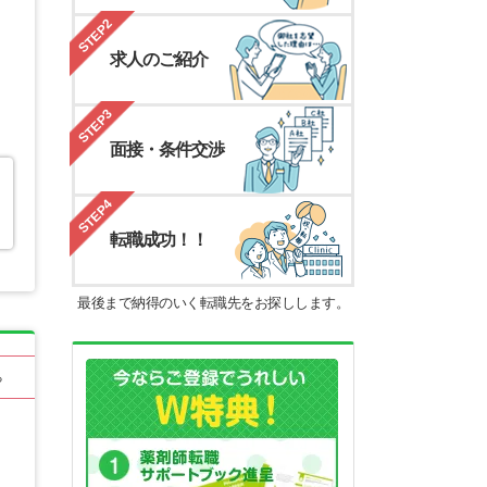
STEP2
求人のご紹介
STEP3
面接・条件交渉
STEP4
転職成功！！
最後まで納得のいく転職先をお探しします。
る