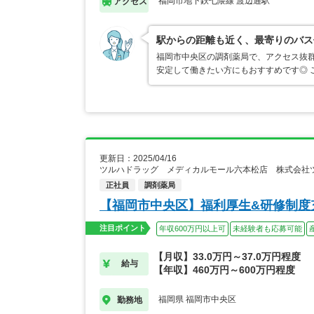
福岡市地下鉄七隈線 渡辺通駅
アクセス
駅からの距離も近く、最寄りのバス
福岡市中央区の調剤薬局で、アクセス抜群
安定して働きたい方にもおすすめです◎ 
更新日：2025/04/16
ツルハドラッグ メディカルモール六本松店 株式会社
正社員
調剤薬局
【福岡市中央区】福利厚生&研修制度
注目ポイント
年収600万円以上可
未経験者も応募可能
【月収】33.0万円～37.0万円程度
給与
【年収】460万円～600万円程度
福岡県 福岡市中央区
勤務地