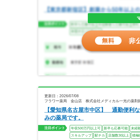
更新日：2026/07/08
フラワー薬局 金山店 株式会社メディカル一光の薬剤
【愛知県名古屋市中区】 通勤便利な
みの薬局です。
注目ポイント
年収500万円以上可
新卒も応募可能
未経
スキルアップ
駅チカ
店舗数30以上
積極