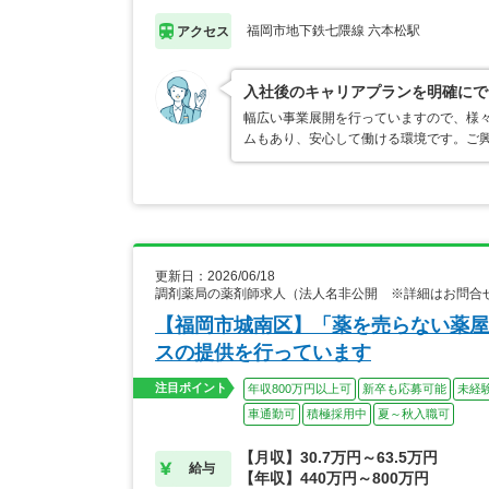
福岡市地下鉄七隈線 六本松駅
アクセス
入社後のキャリアプランを明確にで
幅広い事業展開を行っていますので、様
ムもあり、安心して働ける環境です。ご
更新日：2026/06/18
調剤薬局の薬剤師求人（法人名非公開 ※詳細はお問合
【福岡市城南区】「薬を売らない薬屋
スの提供を行っています
注目ポイント
年収800万円以上可
新卒も応募可能
未経
車通勤可
積極採用中
夏～秋入職可
【月収】30.7万円～63.5万円
給与
【年収】440万円～800万円