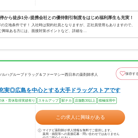
停から徒歩1分♪提携会社との優待割引制度をはじめ福利厚生も充実！
の立地条件です！ 入社時は契約社員となりますが、正社員登用もありますので、
ご興味ある方には、面接対策ポイントなど、詳細を…
保存す
ツルハグループドラッグ＆ファーマシー西日本の薬剤師求人
充実◎広島を中心とする大手ドラッグストアです
産休・育休取得実績有り
スキルアップ
駅チカ
店舗数30以上
積極採用中
この求人に興味がある
マイナビ薬剤師が求人情報を無料でご提供します。
薬局・病院等への直接応募・問い合わせではありません
のでご安心ください。