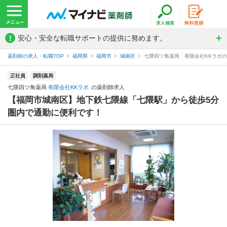
!
安心・安全な転職サポートの提供に努めます。
薬剤師の求人・転職TOP
福岡県
福岡市
城南区
七隈四ツ角薬局 有限会社KKラボ
正社員
調剤薬局
七隈四ツ角薬局
有限会社KKラボ
の薬剤師求人
【福岡市城南区】地下鉄七隈線「七隈駅」から徒歩5分
圏内で通勤に便利です！