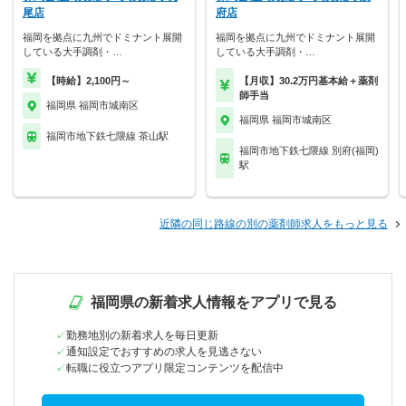
尾店
府店
福岡を拠点に九州でドミナント展開
福岡を拠点に九州でドミナント展開
している大手調剤・…
している大手調剤・…
【時給】2,100円～
【月収】30.2万円基本給＋薬剤
師手当
福岡県 福岡市城南区
福岡県 福岡市城南区
福岡市地下鉄七隈線 茶山駅
福岡市地下鉄七隈線 別府(福岡)
駅
近隣の同じ路線の別の薬剤師求人をもっと見る
福岡県の新着求人情報をアプリで見る
勤務地別の新着求人を毎日更新
通知設定でおすすめの求人を見逃さない
転職に役立つアプリ限定コンテンツを配信中