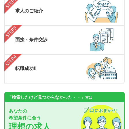
求人のご紹介
面接・条件交渉
転職成功!!
「検索したけど見つからなかった・・」
方は
あなたの
希望条件に合う
理想の求人