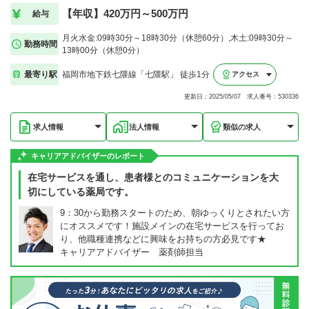
【年収】420万円～500万円
給与
月火水金:09時30分～18時30分（休憩60分）,木土:09時30分～
勤務時間
13時00分（休憩0分）
最寄り駅
福岡市地下鉄七隈線「七隈駅」 徒歩1分
アクセス
更新日：2025/05/07 求人番号：530336
求人情報
法人情報
類似の求人
キャリアアドバイザーのレポート
在宅サービスを通し、患者様とのコミュニケーションを大
切にしている薬局です。
9：30から勤務スタートのため、朝ゆっくりとされたい方
にオススメです！施設メインの在宅サービスを行ってお
り、他職種連携などに興味をお持ちの方必見です★
キャリアアドバイザー 薬剤師担当