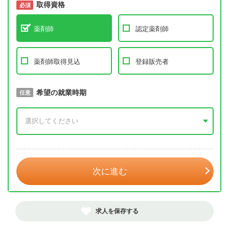
取得資格
必須
必須
薬剤師
認定薬剤師
薬剤師取得見込
登録販売者
取得予定年
希望の就業時期
必須
任意
年 3月
次に進む
求人を保存する