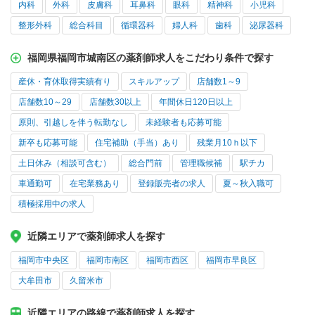
内科
外科
皮膚科
耳鼻科
眼科
精神科
小児科
整形外科
総合科目
循環器科
婦人科
歯科
泌尿器科
福岡県福岡市城南区の薬剤師求人をこだわり条件で探す
産休・育休取得実績有り
スキルアップ
店舗数1～9
店舗数10～29
店舗数30以上
年間休日120日以上
原則、引越しを伴う転勤なし
未経験者も応募可能
新卒も応募可能
住宅補助（手当）あり
残業月10ｈ以下
土日休み（相談可含む）
総合門前
管理職候補
駅チカ
車通勤可
在宅業務あり
登録販売者の求人
夏～秋入職可
積極採用中の求人
近隣エリアで薬剤師求人を探す
福岡市中央区
福岡市南区
福岡市西区
福岡市早良区
大牟田市
久留米市
近隣エリアの路線で薬剤師求人を探す