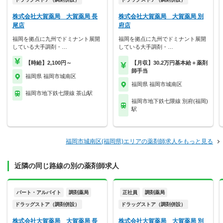
株式会社大賀薬局 大賀薬局 長
株式会社大賀薬局 大賀薬局 別
尾店
府店
福岡を拠点に九州でドミナント展開
福岡を拠点に九州でドミナント展開
している大手調剤・…
している大手調剤・…
【時給】2,100円～
【月収】30.2万円基本給＋薬剤
師手当
福岡県 福岡市城南区
福岡県 福岡市城南区
福岡市地下鉄七隈線 茶山駅
福岡市地下鉄七隈線 別府(福岡)
駅
福岡市城南区(福岡県)エリアの薬剤師求人をもっと見る
近隣の同じ路線の別の薬剤師求人
パート・アルバイト
調剤薬局
正社員
調剤薬局
ドラッグストア（調剤併設）
ドラッグストア（調剤併設）
株式会社大賀薬局 大賀薬局 長
株式会社大賀薬局 大賀薬局 別