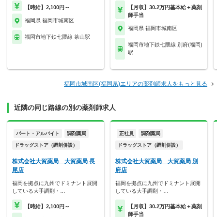
【時給】2,100円～
【月収】30.2万円基本給＋薬剤
師手当
福岡県 福岡市城南区
福岡県 福岡市城南区
福岡市地下鉄七隈線 茶山駅
福岡市地下鉄七隈線 別府(福岡)
駅
福岡市城南区(福岡県)エリアの薬剤師求人をもっと見る
近隣の同じ路線の別の薬剤師求人
パート・アルバイト
調剤薬局
正社員
調剤薬局
ドラッグストア（調剤併設）
ドラッグストア（調剤併設）
株式会社大賀薬局 大賀薬局 長
株式会社大賀薬局 大賀薬局 別
尾店
府店
福岡を拠点に九州でドミナント展開
福岡を拠点に九州でドミナント展開
している大手調剤・…
している大手調剤・…
【時給】2,100円～
【月収】30.2万円基本給＋薬剤
師手当