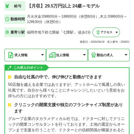
【月収】29.5万円以上 24歳～モデル
給与
月火水金:09時00分～18時00分（休憩60分）,木土:09時00分～
勤務時間
12時30分（休憩0分）
最寄り駅
福岡市地下鉄七隈線「七隈駅」 徒歩2分
アクセス
更新日：2026/06/18 求人番号：250821
求人情報
法人情報
類似の求人
この求人のポイント
自由な社風の中で、伸び伸びと勤務ができます
50店舗を越える企業ではありますが、アットホームで風通しの良い
社風です。自分から様々なことにチャレンジしたいという意欲をお
持ちの方にはおすすめです。
クリニックの開業支援や独立のフランチャイズ制度があり
ます
グループ企業のタカラメディカル社では、ドクターに対してクリニ
ックの開業コンサルタントを行っております。土地の選定からオー
プンまで支援を行うことで、ドクターとの信頼関係が構築されるた