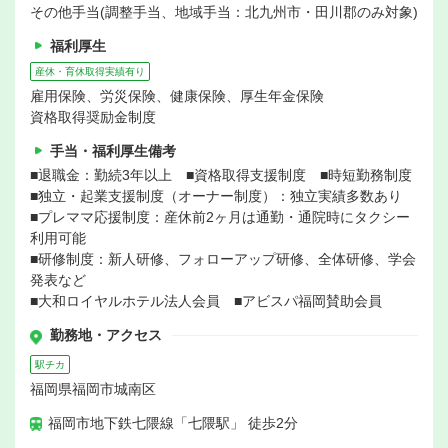
その他手当(調整手当、地域手当：北九州市・田川郡のみ対象)
福利厚生
産休・育休取得実績有り
雇用保険、労災保険、健康保険、厚生年金保険
資格取得奨励金制度
手当・福利厚生備考
■退職金：勤続3年以上 ■資格取得支援制度 ■時短勤務制度
■独立・起業支援制度（オーナー制度）：独立実績多数あり
■プレママ応援制度：産休前2ヶ月は通勤・通院時にタクシー
利用可能
■研修制度：新人研修、フォローアップ研修、全体研修、学会
発表など
■大和ロイヤルホテル法人会員 ■アビスパ福岡賛助会員
勤務地・アクセス
駅チカ
福岡県福岡市城南区
福岡市地下鉄七隈線「七隈駅」 徒歩2分