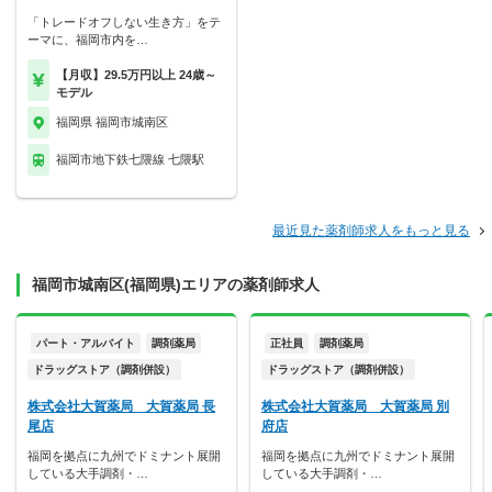
「トレードオフしない生き方」をテ
ーマに、福岡市内を…
【月収】29.5万円以上 24歳～
モデル
福岡県 福岡市城南区
福岡市地下鉄七隈線 七隈駅
最近見た薬剤師求人をもっと見る
福岡市城南区(福岡県)エリアの薬剤師求人
パート・アルバイト
調剤薬局
正社員
調剤薬局
ドラッグストア（調剤併設）
ドラッグストア（調剤併設）
株式会社大賀薬局 大賀薬局 長
株式会社大賀薬局 大賀薬局 別
尾店
府店
福岡を拠点に九州でドミナント展開
福岡を拠点に九州でドミナント展開
している大手調剤・…
している大手調剤・…