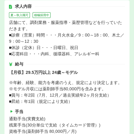
求人内容
夏～秋入職可
積極採用中
店舗にて、調剤業務・服薬指導・薬歴管理などを行っていた
だきます。
■診療（営業）時間・・・月火水金／9：00～18：00、木土／
9：00～12：30
■休診（定休）日・・・日曜日、祝日
■応需科目・・・内科、循環器科、アレルギー科
給与
【月収】29.5万円以上 24歳～モデル
※年齢、経験、能力を考慮のうえ、規定により決定します。
※モデル月収には薬剤師手当80,000円を含みます。
■賞与：年2回（7月、12月／過去実績年2ヶ月分支給）
■昇給：年1回（規定により支給）
手当
通勤手当(実費支給)
残業手当(30分単位で支給（タイムカード管理）)
資格手当(薬剤師手当 80,000円／月)