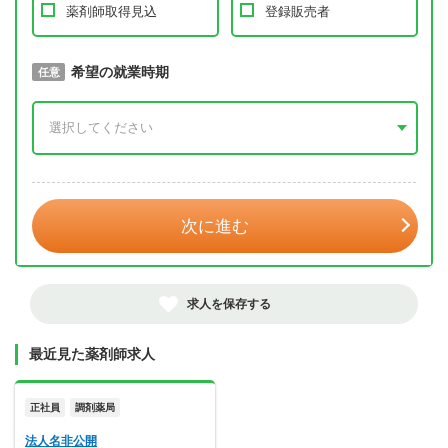
薬剤師取得見込
登録販売者
取得予定年
希望の就業時期
必須
任意
年 3月
次に進む
求人を保存する
最近見た薬剤師求人
正社員
調剤薬局
法人名非公開