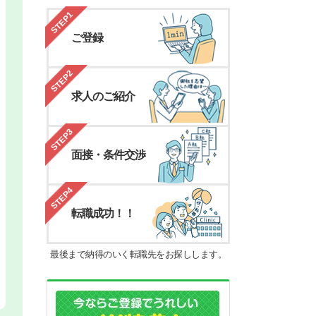
STEP1
ご登録
STEP2
求人のご紹介
STEP3
面接・条件交渉
STEP4
転職成功！！
最後まで納得のいく転職先をお探しします。