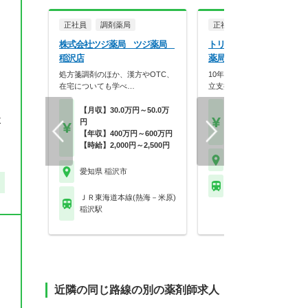
正社員
調剤薬局
正社員
調剤薬局
株式会社ツジ薬局 ツジ薬局
トリニティー株式会社 稲
稲沢店
薬局
処方箋調剤のほか、漢方やOTC、
10年連続増収！有給平均13
在宅についても学べ…
立支援実績も豊富…
【月収】30.0万円～50.0万
【年収】450万円～65
よ
円
程度
【年収】400万円～600万円
【時給】2,000円～2,2
【時給】2,000円～2,500円
愛知県 稲沢市
愛知県 稲沢市
名鉄尾西線 六輪駅
ＪＲ東海道本線(熱海－米原)
稲沢駅
近隣の同じ路線の別の薬剤師求人