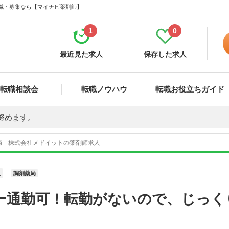
転職・募集なら【マイナビ薬剤師】
1
0
最近見た求人
保存した求人
転職相談会
転職ノウハウ
転職お役立ちガイド
努めます。
局 株式会社メドイットの薬剤師求人
員
調剤薬局
ー通勤可！転勤がないので、じっく