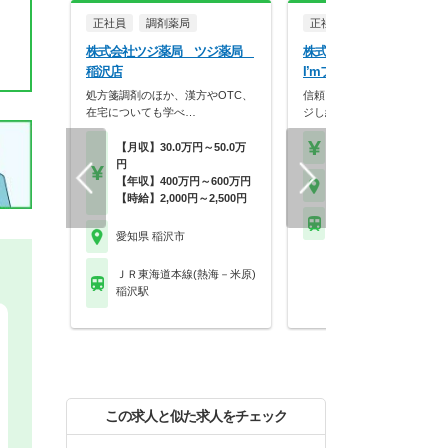
正社員
調剤薬局
正社員
調剤薬局
株式会社ツジ薬局 ツジ薬局
株式会社ファイン総合研
稲沢店
I’mファイン薬局
処方箋調剤のほか、漢方やOTC、
信頼と絆を大切に、常にチャ
在宅についても学べ…
ジし続ける気持ちを応…
【月収】30.0万円～50.0万
【年収】500万円～60
円
【年収】400万円～600万円
愛知県 稲沢市
【時給】2,000円～2,500円
名鉄名古屋本線 奥田駅
愛知県 稲沢市
ＪＲ東海道本線(熱海－米原)
稲沢駅
この求人と似た求人をチェック