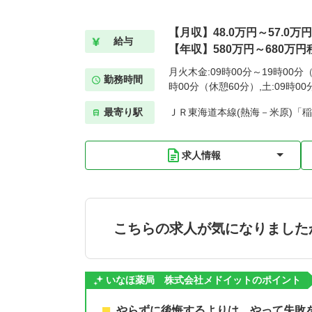
【月収】48.0万円～57.0万
給与
【年収】580万円～680万円
月火木金:09時00分～19時00分（
勤務時間
時00分（休憩60分）,土:09時0
最寄り駅
ＪＲ東海道本線(熱海－米原)「稲
求人情報
こちらの求人が気になりました
いなほ薬局 株式会社メドイットのポイント
やらずに後悔するよりは、やって失敗