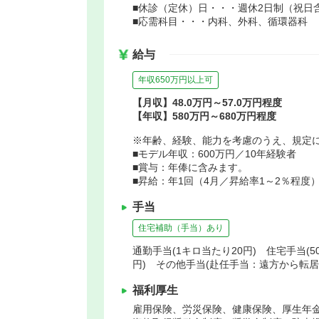
■休診（定休）日・・・週休2日制（祝日
■応需科目・・・内科、外科、循環器科
給与
年収650万円以上可
【月収】48.0万円～57.0万円程度
【年収】580万円～680万円程度
※年齢、経験、能力を考慮のうえ、規定
■モデル年収：600万円／10年経験者
■賞与：年俸に含みます。
■昇給：年1回（4月／昇給率1～2％程度
手当
住宅補助（手当）あり
通勤手当(1キロ当たり20円) 住宅手当(5
円) その他手当(赴任手当：遠方から転
福利厚生
雇用保険、労災保険、健康保険、厚生年