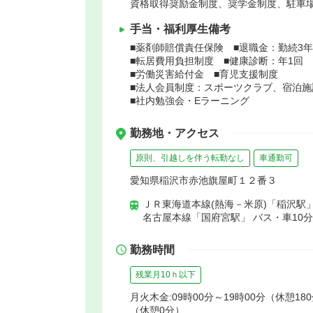
資格取得奨励金制度、奨学金制度、駐車
手当・福利厚生備考
■薬剤師賠償責任保険 ■退職金：勤続3
■転居費用負担制度 ■健康診断：年1回
■労働災害給付金 ■育児支援制度
■法人会員制度：スポーツクラブ、宿泊施
■社内勉強会・Eラーニング
勤務地・アクセス
原則、引越しを伴う転勤なし
車通勤可
愛知県稲沢市赤池旗屋町１２番３
ＪＲ東海道本線(熱海－米原)「稲沢駅」
名古屋本線「国府宮駅」 バス・車10分
勤務時間
残業月10ｈ以下
月火木金:09時00分～19時00分（休憩180
（休憩0分）