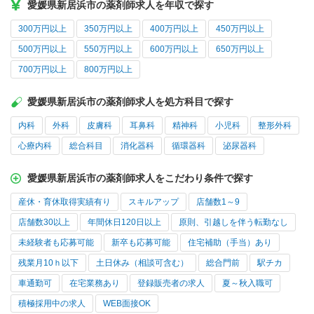
愛媛県新居浜市の薬剤師求人を年収で探す
300万円以上
350万円以上
400万円以上
450万円以上
500万円以上
550万円以上
600万円以上
650万円以上
700万円以上
800万円以上
愛媛県新居浜市の薬剤師求人を処方科目で探す
内科
外科
皮膚科
耳鼻科
精神科
小児科
整形外科
心療内科
総合科目
消化器科
循環器科
泌尿器科
愛媛県新居浜市の薬剤師求人をこだわり条件で探す
産休・育休取得実績有り
スキルアップ
店舗数1～9
店舗数30以上
年間休日120日以上
原則、引越しを伴う転勤なし
未経験者も応募可能
新卒も応募可能
住宅補助（手当）あり
残業月10ｈ以下
土日休み（相談可含む）
総合門前
駅チカ
車通勤可
在宅業務あり
登録販売者の求人
夏～秋入職可
積極採用中の求人
WEB面接OK