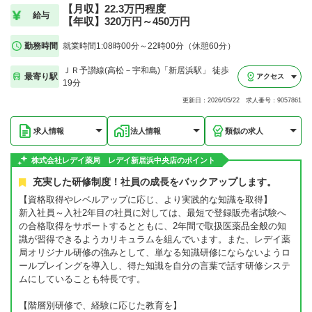
【月収】22.3万円程度
給与
【年収】320万円～450万円
勤務時間
就業時間1:08時00分～22時00分（休憩60分）
ＪＲ予讃線(高松－宇和島)「新居浜駅」 徒歩
最寄り駅
アクセス
19分
更新日：2026/05/22 求人番号：9057861
求人情報
法人情報
類似の求人
株式会社レデイ薬局 レデイ新居浜中央店のポイント
充実した研修制度！社員の成長をバックアップします。
【資格取得やレベルアップに応じ、より実践的な知識を取得】
新入社員～入社2年目の社員に対しては、最短で登録販売者試験へ
の合格取得をサポートするとともに、2年間で取扱医薬品全般の知
識が習得できるようカリキュラムを組んでいます。また、レデイ薬
局オリジナル研修の強みとして、単なる知識研修にならないようロ
ールプレイングを導入し、得た知識を自分の言葉で話す研修システ
ムにしていることも特長です。
【階層別研修で、経験に応じた教育を】