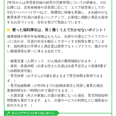
2年目からは管理者目線の経営や労務管理についての研修を。それ
以降には、店長候補者や店長歴に応じて、エリア経営者としての
SV(スーパーバイザー)など、階層別に研修を実施し、きめ細やかな
教育体系で社員の成長をバックアップ。お客様に感動と満足を提供
するお店づくりを、全社を挙げて取組んでいます。
整った福利厚生は、長く働くうえで欠かせないポイント！
健康保険や厚生年金保険はもちろん、出産や介護などライフステー
ジに合わせ、社員の生活を幅広くサポートする制度を整えていま
す。福利厚生の手厚さと満足度は業界でもトップクラス。働きやす
い職場環境を第一に考える会社です。
・健康支援（人間ドック、がん検診の費用補助が出ます。）
・産前・産後休暇（出産を控えた社員は出産予定日より前後8週ず
つ休暇取得可能）
・育児休業（お子さんが1歳を迎えるまで育児休暇を取得できま
す。）
・育児短縮勤務（小学4年までの始期未満児と同居し養育の場合、
業務時間を6～7時間の中で選択できます。）
・介護支援（本人や家族に介護が必要になった場合、育児同様短時
間勤務を選択できます。また、介護サービスの利用などに補助金が
給付されます。）
キャリアアドバイザーのレポート