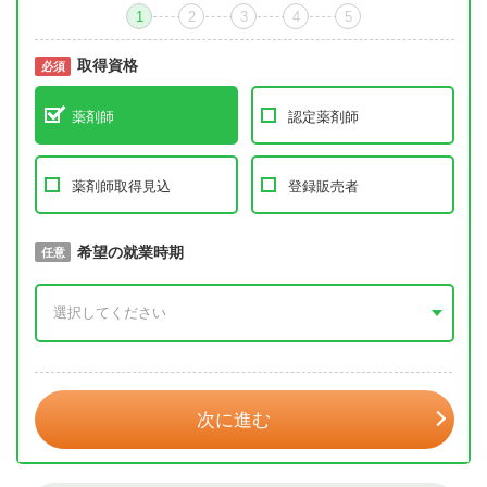
1
2
3
4
5
取得資格
必須
必須
薬剤師
認定薬剤師
薬剤師取得見込
登録販売者
取得予定年
希望の就業時期
必須
任意
年 3月
次に進む