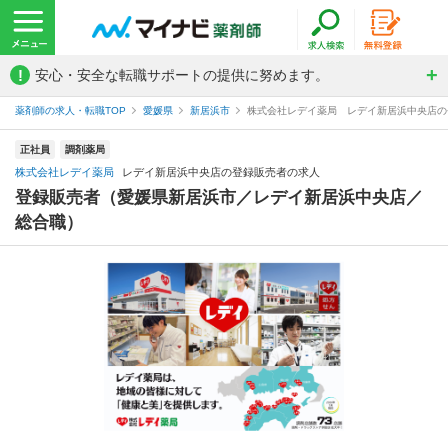
!
安心・安全な転職サポートの提供に努めます。
薬剤師の求人・転職TOP
愛媛県
新居浜市
株式会社レデイ薬局 レデイ新居浜中央店の
正社員
調剤薬局
株式会社レデイ薬局
レデイ新居浜中央店の登録販売者の求人
登録販売者（愛媛県新居浜市／レデイ新居浜中央店／
総合職）