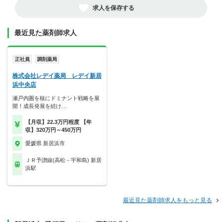
求人を保存する
最近見た薬剤師求人
正社員
調剤薬局
株式会社レデイ薬局 レデイ新居
浜中央店
瀬戸内圏を核にドミナント戦略を展
開！成長発展を続け…
【月収】22.3万円程度 【年
収】320万円～450万円
愛媛県 新居浜市
ＪＲ予讃線(高松－宇和島) 新居
浜駅
最近見た薬剤師求人をもっと見る