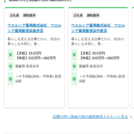
正社員
調剤薬局
正社員
調剤薬局
ウエルシア薬局株式会社 ウエル
ウエルシア薬局株式会社 ウエル
シア薬局新居浜坂井店
シア薬局新居浜中萩店
暮らしを支える仕事だから、自分の
暮らしを支える仕事だから、自分の
暮らしも大切に。業…
暮らしも大切に。業…
【月収】33.5万円
【月収】33.5万円
【年収】515万円～650万円
【年収】515万円～650万円
愛媛県 新居浜市
愛媛県 新居浜市
ＪＲ予讃線(高松－宇和島) 新居
ＪＲ予讃線(高松－宇和島) 新居
浜駅
浜駅
近隣の同じ路線の別の薬剤師求人をもっと見る