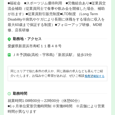
■福祉会 ■スポーツジム優待利用 ■労働組合あり■従業員交
流会補助（従業員同士で食事や飲み会を開催した場合、補助
が出ます）■従業員割引販売制度■LTD制度 （Long Term
Disability※病気やケガにより長期に休職をする場合に収入を
最大60歳まで保証する制度）■フォローアップ研修、MD研
修、店長研修
勤務地・アクセス
愛媛県新居浜市寿町１１番４８号
ＪＲ予讃線(高松－宇和島)「新居浜駅」 徒歩19分
同じエリアで似た条件の求人や、同じ路線の求人なども喜んでご紹
介いたします。お悩みやご希望があれば、ぜひご相談ください。
無料で相談する
勤務時間
就業時間1:08時00分～22時00分（休憩60分）
■1ヶ月単位変形労働時間制 ※実働8時間 ※店舗により営業
時間が異なります