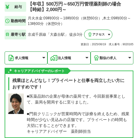
【年収】500万円～650万円管理薬剤師の場合
給与
【時給】2,000円～
月火水金:09時00分～18時00分（休憩60分）,木土:09時00分～
勤務時間
13時00分（休憩0分）
最寄り駅
京成千原線「大森台駅」 徒歩3分
アクセス
更新日：2025/06/19 求人番号：9020165
求人情報
法人情報
類似の求人
キャリアアドバイザーのレポート
残業ほとんどなし！プライベートと仕事を両立したい方に
おすすめです！
■医薬品卸の企業が母体の薬局です。今回新規事業とし
て、薬局を開局するに至りました。
■門前クリニックが営業時間内で診療を終えるため、残業
時間が少ない見込みの店舗です。プライベートの時間も
大切にすることができます。
キャリアアドバイザー 薬剤師担当