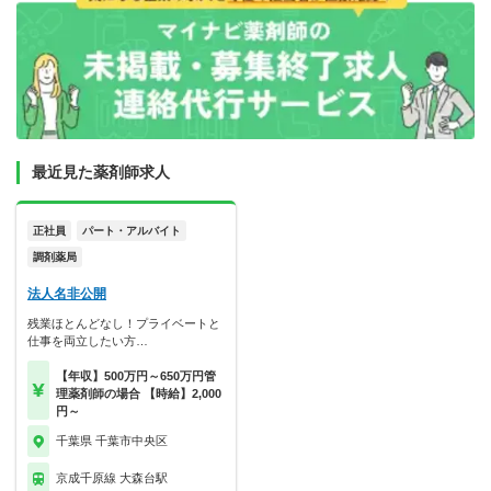
最近見た薬剤師求人
正社員
パート・アルバイト
調剤薬局
法人名非公開
残業ほとんどなし！プライベートと
仕事を両立したい方…
【年収】500万円～650万円管
理薬剤師の場合 【時給】2,000
円～
千葉県 千葉市中央区
京成千原線 大森台駅