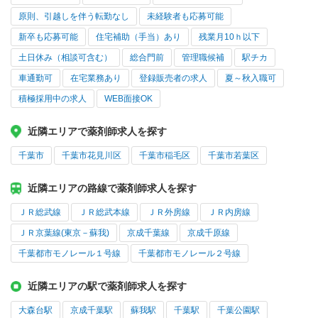
原則、引越しを伴う転勤なし
未経験者も応募可能
新卒も応募可能
住宅補助（手当）あり
残業月10ｈ以下
土日休み（相談可含む）
総合門前
管理職候補
駅チカ
車通勤可
在宅業務あり
登録販売者の求人
夏～秋入職可
積極採用中の求人
WEB面接OK
近隣エリアで薬剤師求人を探す
千葉市
千葉市花見川区
千葉市稲毛区
千葉市若葉区
近隣エリアの路線で薬剤師求人を探す
ＪＲ総武線
ＪＲ総武本線
ＪＲ外房線
ＪＲ内房線
ＪＲ京葉線(東京－蘇我)
京成千葉線
京成千原線
千葉都市モノレール１号線
千葉都市モノレール２号線
近隣エリアの駅で薬剤師求人を探す
大森台駅
京成千葉駅
蘇我駅
千葉駅
千葉公園駅