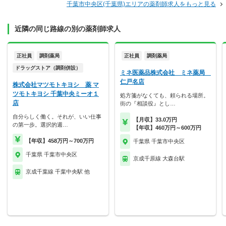
千葉市中央区(千葉県)エリアの薬剤師求人をもっと見る
近隣の同じ路線の別の薬剤師求人
正社員
調剤薬局
正社員
調剤薬局
ドラッグストア（調剤併設）
ミネ医薬品株式会社 ミネ薬局
仁戸名店
株式会社マツモトキヨシ 薬 マ
ツモトキヨシ 千葉中央ミーオ１
処方箋がなくても、頼られる場所。
店
街の『相談役』とし…
自分らしく働く。それが、いい仕事
【月収】33.0万円
の第一歩。選択的週…
【年収】460万円～600万円
【年収】458万円～700万円
千葉県 千葉市中央区
千葉県 千葉市中央区
京成千原線 大森台駅
京成千葉線 千葉中央駅 他