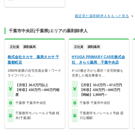
最近見た薬剤師求人をもっと見る
千葉市中央区(千葉県)エリアの薬剤師求人
正社員
調剤薬局
正社員
調剤薬局
株式会社タカサ 薬局タカサ 千
HYUGA PRIMARY CARE株式会
葉都町店
社 きらり薬局 千葉中央店
1980年創業の在宅先進企業！ワーク
4つの働き方から選択！在宅研修も
ライフバランス…
充実した複合事業モ…
【月収】26.0万円以上
【月収】33.0万円～47.0万円
【年収】430万円～600万円程
【年収】430万円～600万円
度
【時給】1,900円～
千葉県 千葉市中央区
千葉県 千葉市中央区
千葉都市モノレール２号線 桜
千葉都市モノレール１号線 葭
木(千葉)駅
川公園駅