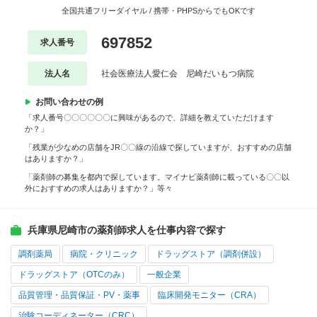
全国共通フリーダイヤル / 携帯・PHPSからでもOKです
697852
求人番号
法人名
社会医療法人愛仁会 尼崎だいもつ病院
お問い合わせの例
「求人番号〇〇〇〇〇〇に興味があるので、詳細を教えていただけます
か？」
「残業が少なめの店舗をJR〇〇線の沿線で探していますが、おすすめの店舗
はありますか？」
「薬剤師の募集を都内で探しています。マイナビ薬剤師に載っている〇〇以
外におすすめの求人はありますか？」等々
兵庫県尼崎市の薬剤師求人を仕事内容で探す
調剤薬局
病院・クリニック
ドラッグストア（調剤併設）
ドラッグストア（OTCのみ）
一般企業
品質管理・品質保証・PV・薬事
臨床開発モニター（CRA）
治験コーディネーター（CRC）