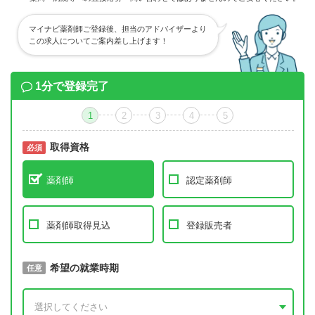
マイナビ薬剤師ご登録後、担当のアドバイザーより
この求人についてご案内差し上げます！
1分で登録完了
1
2
3
4
5
取得資格
必須
必須
薬剤師
認定薬剤師
薬剤師取得見込
登録販売者
取得予定年
希望の就業時期
必須
任意