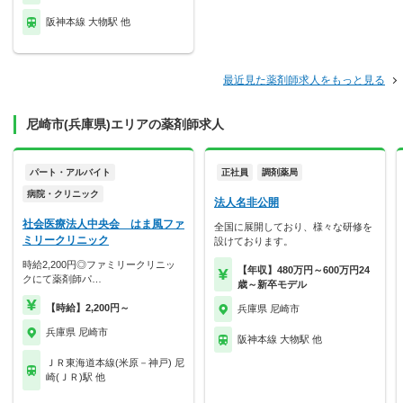
阪神本線 大物駅 他
最近見た薬剤師求人をもっと見る
尼崎市(兵庫県)エリアの薬剤師求人
パート・アルバイト
正社員
調剤薬局
病院・クリニック
法人名非公開
社会医療法人中央会 はま風ファ
全国に展開しており、様々な研修を
ミリークリニック
設けております。
時給2,200円◎ファミリークリニッ
【年収】480万円～600万円24
クにて薬剤師パ…
歳～新卒モデル
【時給】2,200円～
兵庫県 尼崎市
兵庫県 尼崎市
阪神本線 大物駅 他
ＪＲ東海道本線(米原－神戸) 尼
崎(ＪＲ)駅 他