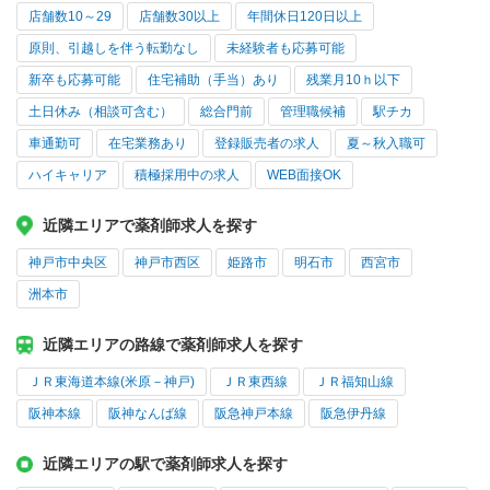
店舗数10～29
店舗数30以上
年間休日120日以上
原則、引越しを伴う転勤なし
未経験者も応募可能
新卒も応募可能
住宅補助（手当）あり
残業月10ｈ以下
土日休み（相談可含む）
総合門前
管理職候補
駅チカ
車通勤可
在宅業務あり
登録販売者の求人
夏～秋入職可
ハイキャリア
積極採用中の求人
WEB面接OK
近隣エリアで薬剤師求人を探す
神戸市中央区
神戸市西区
姫路市
明石市
西宮市
洲本市
近隣エリアの路線で薬剤師求人を探す
ＪＲ東海道本線(米原－神戸)
ＪＲ東西線
ＪＲ福知山線
阪神本線
阪神なんば線
阪急神戸本線
阪急伊丹線
近隣エリアの駅で薬剤師求人を探す