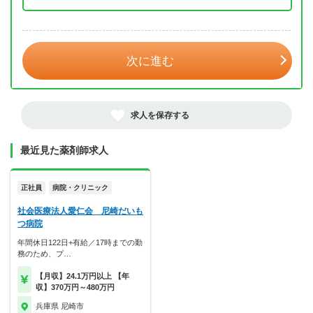
年 3月
次に進む
求人を保存する
最近見た薬剤師求人
正社員
病院・クリニック
社会医療法人愛仁会 尼崎だいも
つ病院
年間休日122日+有給／17時までの勤
務のため、プ…
【月収】24.1万円以上 【年
収】370万円～480万円
兵庫県 尼崎市