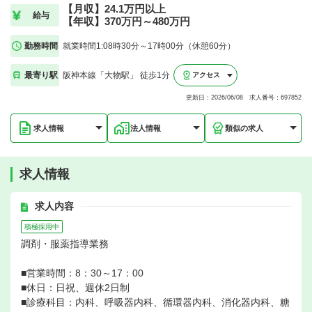
【月収】24.1万円以上
給与
【年収】370万円～480万円
勤務時間
就業時間1:08時30分～17時00分（休憩60分）
最寄り駅
阪神本線「大物駅」 徒歩1分
アクセス
更新日：2026/06/08 求人番号：697852
求人情報
法人情報
類似の求人
求人情報
求人内容
積極採用中
調剤・服薬指導業務
■営業時間：8：30～17：00
■休日：日祝、週休2日制
■診療科目：内科、呼吸器内科、循環器内科、消化器内科、糖