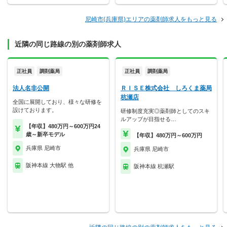
尼崎市(兵庫県)エリアの薬剤師求人をもっと見る
近隣の同じ路線の別の薬剤師求人
正社員
調剤薬局
正社員
調剤薬局
法人名非公開
ＲＩＳＥ株式会社 しろくま薬局
杭瀬店
全国に展開しており、様々な研修を
設けております。
研修制度充実◎薬剤師としてのスキ
ルアップが目指せる…
【年収】480万円～600万円24
歳～新卒モデル
【年収】480万円～600万円
兵庫県 尼崎市
兵庫県 尼崎市
阪神本線 大物駅 他
阪神本線 杭瀬駅