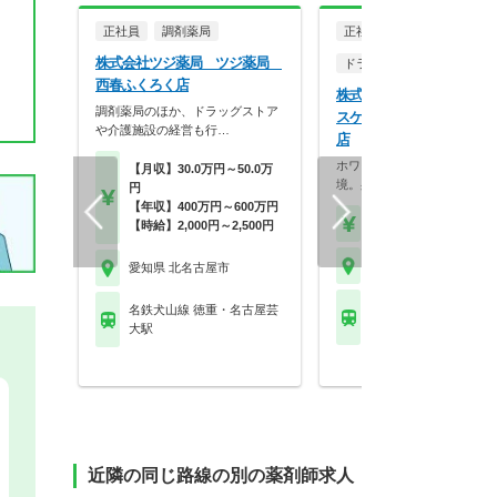
正社員
調剤薬局
正社員
株式会社ツジ薬局 ツジ薬局
ドラッグストア（調剤併設
西春ふくろく店
株式会社ココカラファイン
調剤薬局のほか、ドラッグストア
スケア ジップドラッグ 
や介護施設の経営も行…
店
ホワイト500認定のクリーン
【月収】30.0万円～50.0万
境。身だしなみの自…
円
【年収】400万円～600万円
【年収】430万円～56
【時給】2,000円～2,500円
愛知県 北名古屋市
愛知県 北名古屋市
名鉄犬山線 徳重・名古
名鉄犬山線 徳重・名古屋芸
大駅
大駅
近隣の同じ路線の別の薬剤師求人