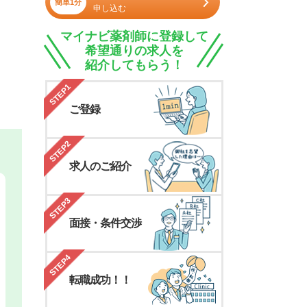
簡単1分
申し込む
マイナビ薬剤師に登録して
希望通りの求人を
紹介してもらう！
STEP1
ご登録
STEP2
求人のご紹介
STEP3
面接・条件交渉
STEP4
転職成功！！