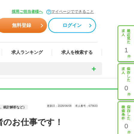
採用ご担当者様へ
マイページでできること
無料登録
ログイン
1
求人ランキング
求人を検索する
0
更新日：2026/06/08
求人番号：675633
M、統計解析など）
者のお仕事です！
0