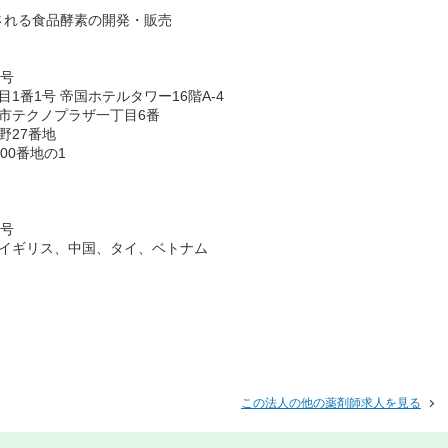
される食品酵素の開発・販売
7号
番1号 帝国ホテルタワー16階A-4
市テクノプラザ一丁目6番
野27番地
00番地の1
7号
、イギリス、中国、タイ、ベトナム
この法人の他の薬剤師求人を見る