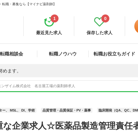
人・転職・募集なら【マイナビ薬剤師】
1
0
最近見た求人
保存した求人
転職相談会
転職ノウハウ
転職お役立ちガイド
努めます。
エンザイム株式会社 名古屋工場の薬剤師求人
ー、 MSL、 DI、学術
品質管理・品質保証・PV・薬事
臨床開発（QA、QC、D
重な企業求人☆医薬品製造管理責任