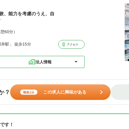
経験、能力を考慮のうえ、自
す
休憩60分）
井駅」 徒歩15分
アクセス
法人情報
か？
この求人に興味がある
簡単1分
です！