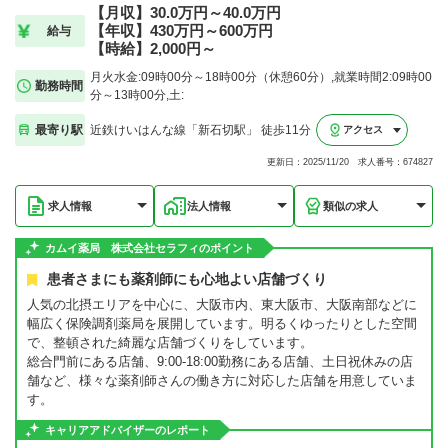
【月収】30.0万円～40.0万円
【年収】430万円～600万円
給与
【時給】2,000円～
月火水金:09時00分～18時00分（休憩60分）,就業時間2:09時00
勤務時間
分～13時00分,土:
最寄り駅
近鉄けいはんな線「新石切駅」 徒歩11分
アクセス
更新日：2025/11/20 求人番号：674827
求人情報
法人情報
類似の求人
カムイ薬局 株式会社セラフィのポイント
患者さまにも薬剤師にも心地よい店舗づくり
人気の北摂エリアを中心に、大阪市内、東大阪市、大阪南部などに
幅広く保険調剤薬局を展開しています。明るくゆったりとした空間
で、整頓された綺麗な店舗づくりをしています。
総合門前にある店舗、9:00-18:00勤務にある店舗、土日祝休みの店
舗など、様々な薬剤師さんの働き方に対応した店舗を用意していま
す。
キャリアアドバイザーのレポート