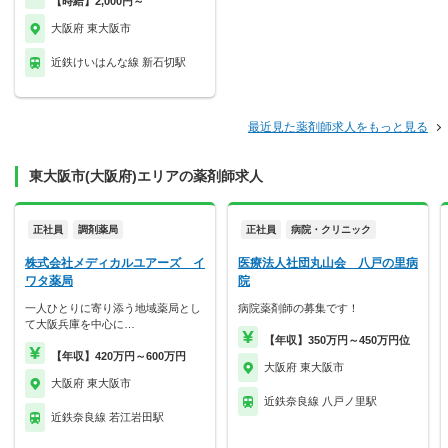
【時給】2,000円～
大阪府 東大阪市
近鉄けいはんな線 新石切駅
最近見た薬剤師求人をもっと見る
東大阪市(大阪府)エリアの薬剤師求人
正社員
調剤薬局
正社員
病院・クリニック
株式会社メディカルユアーズ イ
医療法人社団丸山会 八戸の里病
ワタ薬局
院
一人ひとりに寄り添う地域薬局とし
病院薬剤師の募集です！
て大阪兵庫を中心に…
【年収】350万円～450万円位
【年収】420万円～600万円
大阪府 東大阪市
大阪府 東大阪市
近鉄奈良線 八戸ノ里駅
近鉄奈良線 若江岩田駅