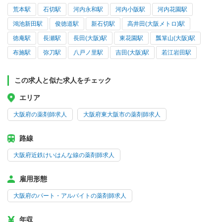
荒本駅
石切駅
河内永和駅
河内小阪駅
河内花園駅
鴻池新田駅
俊徳道駅
新石切駅
高井田(大阪メトロ)駅
徳庵駅
長瀬駅
長田(大阪)駅
東花園駅
瓢箪山(大阪)駅
布施駅
弥刀駅
八戸ノ里駅
吉田(大阪)駅
若江岩田駅
この求人と似た求人をチェック
エリア
大阪府の薬剤師求人
大阪府東大阪市の薬剤師求人
路線
大阪府近鉄けいはんな線の薬剤師求人
雇用形態
大阪府のパート・アルバイトの薬剤師求人
年収