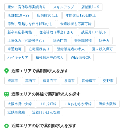
産休・育休取得実績有り
スキルアップ
店舗数1～9
店舗数10～29
店舗数30以上
年間休日120日以上
原則、引越しを伴う転勤なし
未経験者も応募可能
新卒も応募可能
住宅補助（手当）あり
残業月10ｈ以下
土日休み（相談可含む）
総合門前
管理職候補
駅チカ
車通勤可
在宅業務あり
登録販売者の求人
夏～秋入職可
ハイキャリア
積極採用中の求人
WEB面接OK
近隣エリアで薬剤師求人を探す
摂津市
高石市
藤井寺市
泉南市
四條畷市
交野市
近隣エリアの路線で薬剤師求人を探す
大阪市営中央線
ＪＲ片町線
ＪＲおおさか東線
近鉄大阪線
近鉄奈良線
近鉄けいはんな線
近隣エリアの駅で薬剤師求人を探す