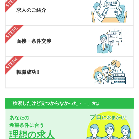
求人のご紹介
面接・条件交渉
転職成功!!
「検索したけど見つからなかった・・」
方は
あなたの
希望条件に合う
理想の求人