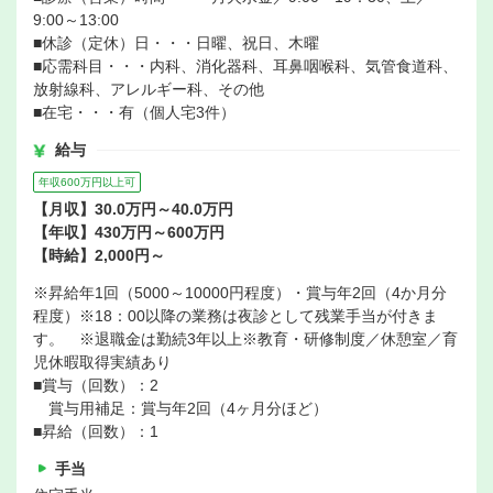
9:00～13:00
■休診（定休）日・・・日曜、祝日、木曜
■応需科目・・・内科、消化器科、耳鼻咽喉科、気管食道科、
放射線科、アレルギー科、その他
■在宅・・・有（個人宅3件）
給与
年収600万円以上可
【月収】30.0万円～40.0万円
【年収】430万円～600万円
【時給】2,000円～
※昇給年1回（5000～10000円程度）・賞与年2回（4か月分
程度）※18：00以降の業務は夜診として残業手当が付きま
す。 ※退職金は勤続3年以上※教育・研修制度／休憩室／育
児休暇取得実績あり
■賞与（回数）：2
賞与用補足：賞与年2回（4ヶ月分ほど）
■昇給（回数）：1
手当