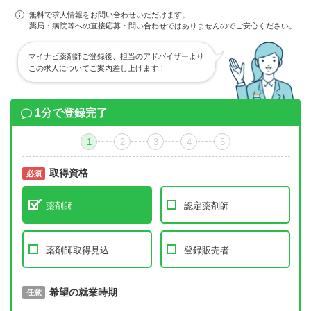
無料で求人情報をお問い合わせいただけます。
薬局・病院等への直接応募・問い合わせではありませんのでご安心ください。
マイナビ薬剤師ご登録後、担当のアドバイザーより
この求人についてご案内差し上げます！
1分で登録完了
1
2
3
4
5
取得資格
必須
必須
薬剤師
認定薬剤師
薬剤師取得見込
登録販売者
取得予定年
希望の就業時期
必須
任意