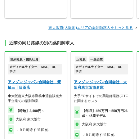
東大阪市(大阪府)エリアの薬剤師求人をもっと見る
近隣の同じ路線の別の薬剤師求人
契約社員・嘱託社員
正社員
一般企業
メディカルライター、 MSL、 DI、
メディカルライター、 MSL、 DI、
学術
学術
アマゾン ジャパン合同会社 箕
アマゾン ジャパン合同会社 大
輪三丁目薬店
阪府東大阪市倉庫
◆大阪府東大阪市勤務◆通信販売大
大手ECサイトでの薬剤師業務(OTC
手企業での薬剤師業…
に関するカスタ…
【時給】2,400円～
【年収】450万円～550万円26
歳～48歳モデル
大阪府 東大阪市
大阪府 東大阪市
ＪＲ片町線 住道駅 他
ＪＲ片町線 住道駅 他