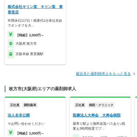
株式会社キリン堂 キリン堂 東
香里店
年間休日117日！残業代1分単位支給
でオンオフを大…
【時給】2,000円～
大阪府 枚方市
京阪本線 香里園駅
最近見た薬剤師求人をもっと見る
枚方市(大阪府)エリアの薬剤師求人
正社員
調剤薬局
正社員
病院・クリニック
法人名非公開
医療法人大寿会 大寿会病院
※お問い合わせください
最寄り駅より無料送迎バスあり♪残
業も3時間程度でプ…
【時給】2,000円～