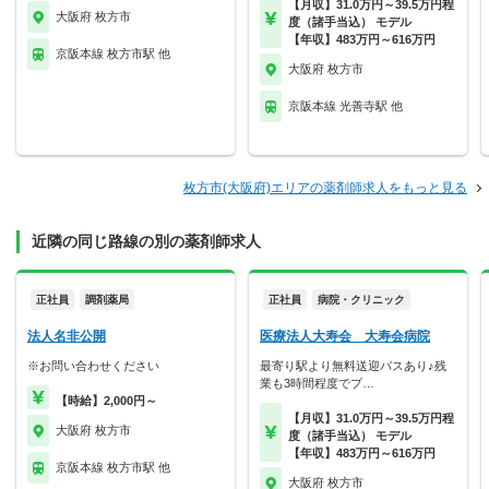
【月収】31.0万円～39.5万円程
大阪府 枚方市
度（諸手当込） モデル
【年収】483万円～616万円
京阪本線 枚方市駅 他
大阪府 枚方市
京阪本線 光善寺駅 他
枚方市(大阪府)エリアの薬剤師求人をもっと見る
近隣の同じ路線の別の薬剤師求人
正社員
調剤薬局
正社員
病院・クリニック
法人名非公開
医療法人大寿会 大寿会病院
※お問い合わせください
最寄り駅より無料送迎バスあり♪残
業も3時間程度でプ…
【時給】2,000円～
【月収】31.0万円～39.5万円程
大阪府 枚方市
度（諸手当込） モデル
【年収】483万円～616万円
京阪本線 枚方市駅 他
大阪府 枚方市