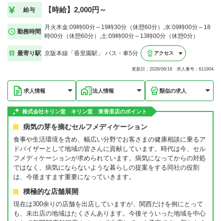
【時給】2,000円～
給与
月火木金:09時00分～19時30分（休憩60分）,水:09時00分～18
勤務時間
時00分（休憩60分）,土:09時00分～13時00分（休憩0分）
最寄り駅
京阪本線「香里園駅」 バス・車5分
アクセス
更新日：2026/06/18 求人番号：611904
求人情報
法人情報
類似の求人
株式会社キリン堂 キリン堂 東香里店のポイント
病気の芽を摘むセルフメディケーション
食事や生活環境を含め、幅広い分野でお客さまの健康相談に乗るア
ドバイザーとして地域の皆さんに貢献しています。時代は今、セル
フメディケーションが求められています。病気になってからの対処
ではなく、病気にならないような暮らしの提案をする同社の役割
は、今後ますます重要になっていきます。
積極的な店舗展開
現在は300余りの店舗を出店していますが、関西だけを例にとって
も、未出店の地域はたくさんあります。今後そういった地域を中心