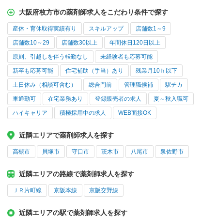
大阪府枚方市の薬剤師求人をこだわり条件で探す
産休・育休取得実績有り
スキルアップ
店舗数1～9
店舗数10～29
店舗数30以上
年間休日120日以上
原則、引越しを伴う転勤なし
未経験者も応募可能
新卒も応募可能
住宅補助（手当）あり
残業月10ｈ以下
土日休み（相談可含む）
総合門前
管理職候補
駅チカ
車通勤可
在宅業務あり
登録販売者の求人
夏～秋入職可
ハイキャリア
積極採用中の求人
WEB面接OK
近隣エリアで薬剤師求人を探す
高槻市
貝塚市
守口市
茨木市
八尾市
泉佐野市
近隣エリアの路線で薬剤師求人を探す
ＪＲ片町線
京阪本線
京阪交野線
近隣エリアの駅で薬剤師求人を探す