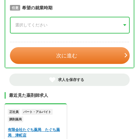
取得予定年
希望の就業時期
必須
任意
年 3月
次に進む
求人を保存する
最近見た薬剤師求人
正社員
パート・アルバイト
調剤薬局
有限会社たぐち薬局 たぐち薬
局 津町店