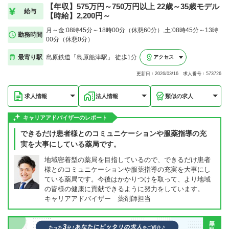
【年収】575万円～750万円以上 22歳～35歳モデル
給与
【時給】2,200円～
月～金:08時45分～18時00分（休憩60分）,土:08時45分～13時
勤務時間
00分（休憩0分）
最寄り駅
島原鉄道「島原船津駅」 徒歩1分
アクセス
更新日：2026/03/16 求人番号：573726
求人情報
法人情報
類似の求人
キャリアアドバイザーのレポート
できるだけ患者様とのコミュニケーションや服薬指導の充
実を大事にしている薬局です。
地域密着型の薬局を目指しているので、できるだけ患者
様とのコミュニケーションや服薬指導の充実を大事にし
ている薬局です。今後はかかりつけを取って、より地域
の皆様の健康に貢献できるように努力をしています。
キャリアアドバイザー 薬剤師担当