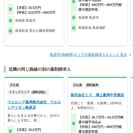
度※諸手当込み
【年収】440万円～800万円程
【月収】33.5万円
度※想定年収
【年収】515万円～650万円
長崎県 島原市
長崎県 島原市
島原鉄道 島原港駅
島原鉄道 霊丘公園体育館駅
島原市(長崎県)エリアの薬剤師求人をもっと見る
近隣の同じ路線の別の薬剤師求人
正社員
正社員
調剤薬局
ドラッグストア（調剤併設）
株式会社ミズ 溝上薬局中安徳店
ウエルシア薬局株式会社 ウエル
佐賀にて「薬屋」を創業し100年以
シアイオン島原店
上、年間休日11…
暮らしを支える仕事だから、自分の
【月収】30.7万円～63.5万円程
暮らしも大切に。業…
度※諸手当込み
【年収】440万円～800万円程
【月収】33.5万円
度※想定年収