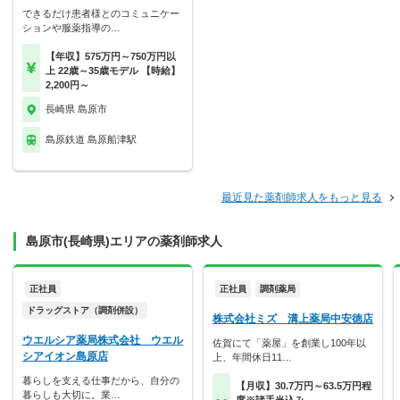
できるだけ患者様とのコミュニケー
ションや服薬指導の…
【年収】575万円～750万円以
上 22歳～35歳モデル 【時給】
2,200円～
長崎県 島原市
島原鉄道 島原船津駅
最近見た薬剤師求人をもっと見る
島原市(長崎県)エリアの薬剤師求人
正社員
正社員
調剤薬局
ドラッグストア（調剤併設）
株式会社ミズ 溝上薬局中安徳店
ウエルシア薬局株式会社 ウエル
佐賀にて「薬屋」を創業し100年以
シアイオン島原店
上、年間休日11…
暮らしを支える仕事だから、自分の
【月収】30.7万円～63.5万円程
暮らしも大切に。業…