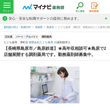
!
安心・安全な転職サポートの提供に努めます。
薬剤師の求人・転職TOP
長崎県
島原市
たぐち薬局 津町店 有限会社たぐち薬局の薬
正社員
パート・アルバイト
調剤薬局
たぐち薬局 津町店
有限会社たぐち薬局
の薬剤師求人
【長崎県島原市／島原鉄道】★高年収相談可★島原で2
店舗展開する調剤薬局です。勤務薬剤師募集中。