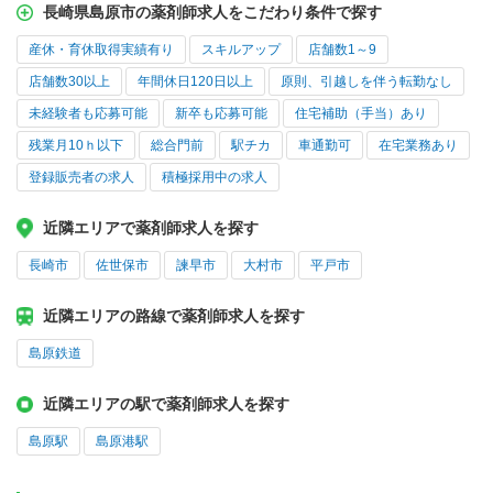
長崎県島原市の薬剤師求人をこだわり条件で探す
産休・育休取得実績有り
スキルアップ
店舗数1～9
店舗数30以上
年間休日120日以上
原則、引越しを伴う転勤なし
未経験者も応募可能
新卒も応募可能
住宅補助（手当）あり
残業月10ｈ以下
総合門前
駅チカ
車通勤可
在宅業務あり
登録販売者の求人
積極採用中の求人
近隣エリアで薬剤師求人を探す
長崎市
佐世保市
諫早市
大村市
平戸市
近隣エリアの路線で薬剤師求人を探す
島原鉄道
近隣エリアの駅で薬剤師求人を探す
島原駅
島原港駅