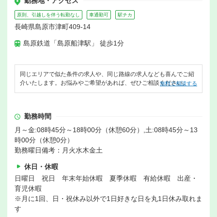
勤務地・アクセス
原則、引越しを伴う転勤なし
車通勤可
駅チカ
長崎県島原市津町409-14
島原鉄道「島原船津駅」 徒歩1分
同じエリアで似た条件の求人や、同じ路線の求人なども喜んでご紹
介いたします。お悩みやご希望があれば、ぜひご相談ください。
無料で相談する
勤務時間
月～金:08時45分～18時00分（休憩60分）,土:08時45分～13
時00分（休憩0分）
勤務曜日備考：月火水木金土
休日・休暇
日曜日 祝日 年末年始休暇 夏季休暇 有給休暇 出産・
育児休暇
※月に1回、日・祝休み以外で1日好きな日を丸1日休み取れま
す