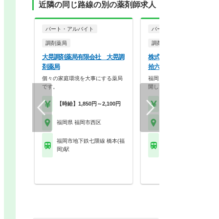
近隣の同じ路線の別の薬剤師求人
パート・アルバイト
パート・アルバイト
調剤薬局
調剤薬局
大晃調剤薬局有限会社 大晃調
株式会社大賀薬局 大賀薬
剤薬局
拾六町店
個々の家庭環境を大事にする薬局
福岡を拠点に九州でドミナン
です。
開している大手調剤・…
【時給】1,850円～2,100円
【時給】2,100円～
福岡県 福岡市西区
福岡県 福岡市西区
福岡市地下鉄七隈線 橋本(福
福岡市地下鉄七隈線 橋
岡)駅
岡)駅