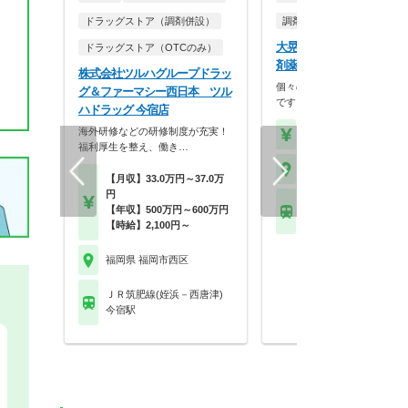
ドラッグストア（調剤併設）
調剤薬局
大晃調剤薬局有限会社 大
ドラッグストア（OTCのみ）
剤薬局
株式会社ツルハグループドラッ
個々の家庭環境を大事にする
グ＆ファーマシー西日本 ツル
です。
ハドラッグ 今宿店
海外研修などの研修制度が充実！
【時給】1,850円～2,1
福利厚生を整え、働き…
福岡県 福岡市西区
【月収】33.0万円～37.0万
円
福岡市地下鉄七隈線 橋
【年収】500万円～600万円
岡)駅
【時給】2,100円～
福岡県 福岡市西区
ＪＲ筑肥線(姪浜－西唐津)
今宿駅