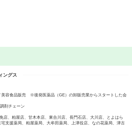
ィングス
／美容食品販売 ※後発医薬品（GE）の卸販売業からスタートした会
る調剤チェーン
志免店、粕屋店、甘木本店、東合川店、長門石店、大川店、とよはら
在宅支援薬局、粕屋薬局、大牟田薬局、上津役店、なの花薬局、津古