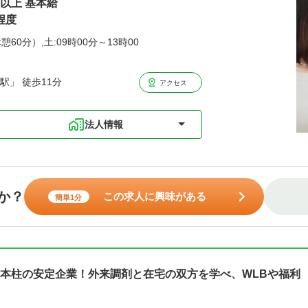
円以上 基本給
程度
憩60分）,土:09時00分～13時00
駅」 徒歩11分
アクセス
法人情報
か？
この求人に興味がある
簡単1分
本柱の安定企業！外来調剤と在宅の双方を学べ、WLBや福利