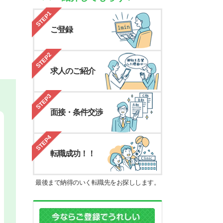
STEP1
ご登録
STEP2
求人のご紹介
STEP3
面接・条件交渉
STEP4
転職成功！！
最後まで納得のいく転職先をお探しします。