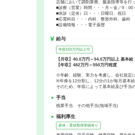
店舗において調剤業務、服薬指導等を行
■診療（営業）時間・・・月～金／9：00～1
■休診（定休）日・・・日曜日、祝日
■応需科目・・・内科、整形外科、歯科
■設備情報・・・電子薬歴
給与
年収550万円以上可
【月収】40.0万円～54.0万円以上 基本給
【年収】482万円～550万円程度
※年齢、経験、実力を考慮し、会社規定
※年俸を12分割し、12分の1が毎月基本
そのため、年収によって基本給及び手当
手当
残業手当 その他手当(地域手当)
福利厚生
産休・育休取得実績有り
雇用保険、労災保険、健康保険、厚生年