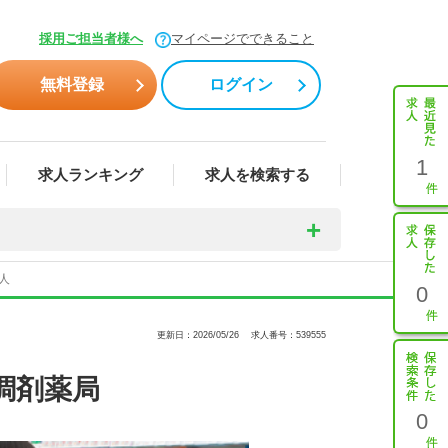
採用ご担当者様へ
マイページでできること
無料登録
ログイン
1
求人ランキング
求人を検索する
人
0
更新日：2026/05/26
求人番号：539555
調剤薬局
0