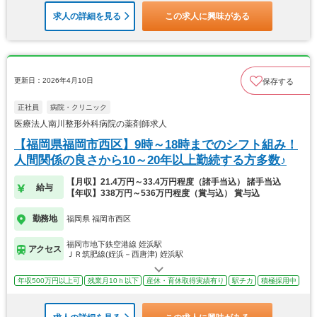
求人の詳細を見る
この求人に興味がある
更新日：2026年4月10日
保存する
正社員
病院・クリニック
医療法人南川整形外科病院の薬剤師求人
【福岡県福岡市西区】9時～18時までのシフト組み！
人間関係の良さから10～20年以上勤続する方多数♪
【月収】21.4万円～33.4万円程度（諸手当込） 諸手当込
給与
【年収】338万円～536万円程度（賞与込） 賞与込
勤務地
福岡県 福岡市西区
福岡市地下鉄空港線 姪浜駅
アクセス
ＪＲ筑肥線(姪浜－西唐津) 姪浜駅
年収500万円以上可
残業月10ｈ以下
産休・育休取得実績有り
駅チカ
積極採用中