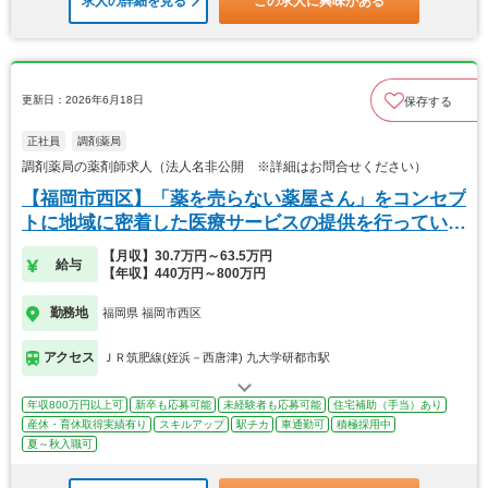
求人の詳細を見る
この求人に興味がある
更新日：2026年6月18日
保存する
正社員
調剤薬局
調剤薬局の薬剤師求人（法人名非公開 ※詳細はお問合せください）
【福岡市西区】「薬を売らない薬屋さん」をコンセプ
トに地域に密着した医療サービスの提供を行っていま
す
【月収】30.7万円～63.5万円
給与
【年収】440万円～800万円
勤務地
福岡県 福岡市西区
アクセス
ＪＲ筑肥線(姪浜－西唐津) 九大学研都市駅
年収800万円以上可
新卒も応募可能
未経験者も応募可能
住宅補助（手当）あり
産休・育休取得実績有り
スキルアップ
駅チカ
車通勤可
積極採用中
夏～秋入職可