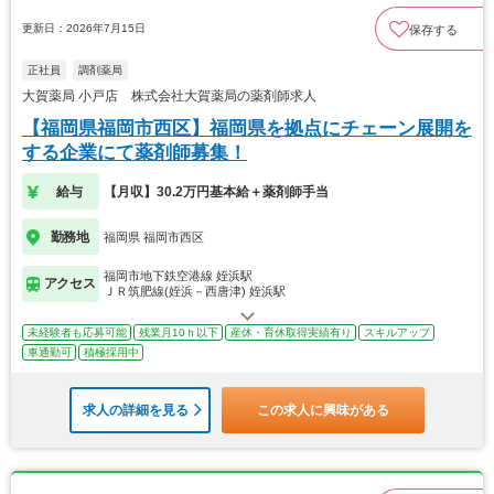
更新日：2026年7月15日
保存する
正社員
調剤薬局
大賀薬局 小戸店 株式会社大賀薬局の薬剤師求人
【福岡県福岡市西区】福岡県を拠点にチェーン展開を
する企業にて薬剤師募集！
給与
【月収】30.2万円基本給＋薬剤師手当
勤務地
福岡県 福岡市西区
福岡市地下鉄空港線 姪浜駅
アクセス
ＪＲ筑肥線(姪浜－西唐津) 姪浜駅
未経験者も応募可能
残業月10ｈ以下
産休・育休取得実績有り
スキルアップ
車通勤可
積極採用中
求人の詳細を見る
この求人に興味がある