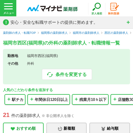
!
安心・安全な転職サポートの提供に努めます。
薬剤師の求人・転職TOP
福岡県の薬剤師求人
福岡市の薬剤師求人
西区の薬剤師求人
福岡市西区(福岡県)の外科の薬剤師求人・転職情報一覧
勤務地
福岡市西区(福岡県)
その他
外科
条件を変更する
人気のこだわり条件を追加する
駅チカ
年間休日120日以上
残業月10ｈ以下
店舗数3
21
件の薬剤師求人
※ 非公開求人を除く
おすすめ順
新着順
給与順