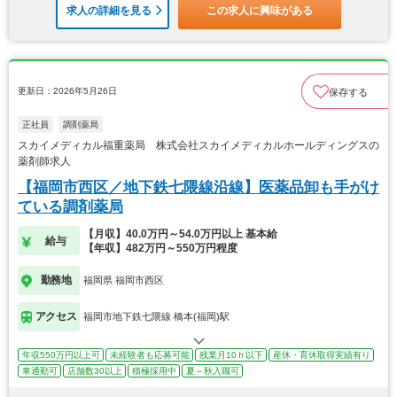
求人の詳細を見る
この求人に興味がある
更新日：2026年5月26日
保存する
正社員
調剤薬局
スカイメディカル福重薬局 株式会社スカイメディカルホールディングスの
薬剤師求人
【福岡市西区／地下鉄七隈線沿線】医薬品卸も手がけ
ている調剤薬局
【月収】40.0万円～54.0万円以上 基本給
給与
【年収】482万円～550万円程度
勤務地
福岡県 福岡市西区
アクセス
福岡市地下鉄七隈線 橋本(福岡)駅
年収550万円以上可
未経験者も応募可能
残業月10ｈ以下
産休・育休取得実績有り
車通勤可
店舗数30以上
積極採用中
夏～秋入職可