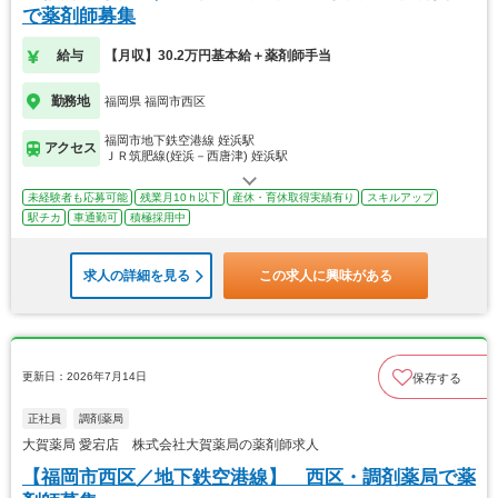
で薬剤師募集
給与
【月収】30.2万円基本給＋薬剤師手当
勤務地
福岡県 福岡市西区
福岡市地下鉄空港線 姪浜駅
アクセス
ＪＲ筑肥線(姪浜－西唐津) 姪浜駅
未経験者も応募可能
残業月10ｈ以下
産休・育休取得実績有り
スキルアップ
駅チカ
車通勤可
積極採用中
求人の詳細を見る
この求人に興味がある
更新日：2026年7月14日
保存する
正社員
調剤薬局
大賀薬局 愛宕店 株式会社大賀薬局の薬剤師求人
【福岡市西区／地下鉄空港線】 西区・調剤薬局で薬