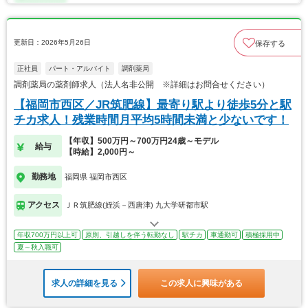
更新日：2026年5月26日
保存する
正社員
パート・アルバイト
調剤薬局
調剤薬局の薬剤師求人（法人名非公開 ※詳細はお問合せください）
【福岡市西区／JR筑肥線】最寄り駅より徒歩5分と駅
チカ求人！残業時間月平均5時間未満と少ないです！
【年収】500万円～700万円24歳～モデル
給与
【時給】2,000円～
勤務地
福岡県 福岡市西区
アクセス
ＪＲ筑肥線(姪浜－西唐津) 九大学研都市駅
年収700万円以上可
原則、引越しを伴う転勤なし
駅チカ
車通勤可
積極採用中
夏～秋入職可
求人の詳細を見る
この求人に興味がある