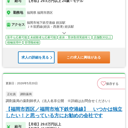
給与
【月収】29.5万円以上 24歳～モデル
勤務地
福岡県 福岡市西区
福岡市地下鉄空港線 姪浜駅
アクセス
ＪＲ筑肥線(姪浜－西唐津) 姪浜駅
新卒も応募可能
未経験者も応募可能
産休・育休取得実績有り
店舗数30以上
積極採用中
管理職候補
求人の詳細を見る
この求人に興味がある
更新日：2026年5月20日
保存する
正社員
調剤薬局
調剤薬局の薬剤師求人（法人名非公開 ※詳細はお問合せください）
【福岡市西区／福岡市地下鉄空港線】 いつかは独立
したい！と思っている方にお勧めの会社です
【月収】29.0万円以上
給与