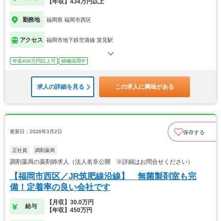
【年収】434万円以上
勤務地
福岡県 福岡市西区
アクセス
福岡市地下鉄空港線 室見駅
年収400万円以上可
積極採用中
求人の詳細を見る
この求人に興味がある
更新日：2026年3月2日
保存する
正社員
調剤薬局
調剤薬局の薬剤師求人（法人名非公開 ※詳細はお問合せください）
【福岡市西区／JR筑肥線沿線】 無菌製剤室も完
備！定着率の良い会社です
【月収】30.0万円
給与
【年収】450万円