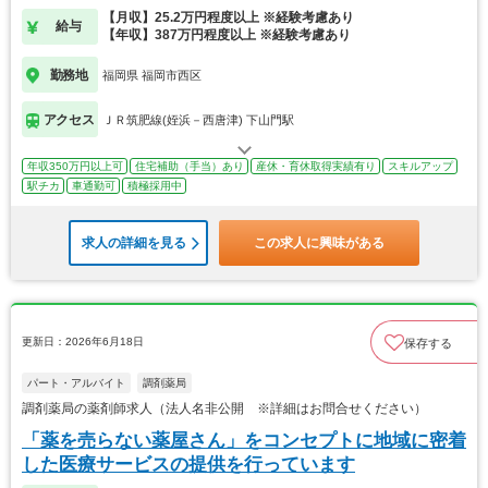
【月収】25.2万円程度以上 ※経験考慮あり
給与
【年収】387万円程度以上 ※経験考慮あり
勤務地
福岡県 福岡市西区
アクセス
ＪＲ筑肥線(姪浜－西唐津) 下山門駅
年収350万円以上可
住宅補助（手当）あり
産休・育休取得実績有り
スキルアップ
駅チカ
車通勤可
積極採用中
求人の詳細を見る
この求人に興味がある
更新日：2026年6月18日
保存する
パート・アルバイト
調剤薬局
調剤薬局の薬剤師求人（法人名非公開 ※詳細はお問合せください）
「薬を売らない薬屋さん」をコンセプトに地域に密着
した医療サービスの提供を行っています