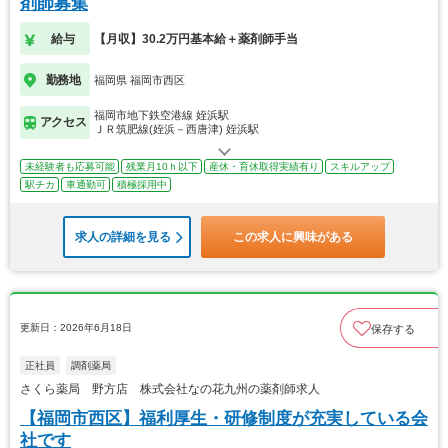
剤師募集
給与
【月収】30.2万円基本給＋薬剤師手当
勤務地
福岡県 福岡市西区
福岡市地下鉄空港線 姪浜駅
アクセス
ＪＲ筑肥線(姪浜－西唐津) 姪浜駅
未経験者も応募可能
残業月10ｈ以下
産休・育休取得実績有り
スキルアップ
駅チカ
車通勤可
積極採用中
求人の詳細を見る
この求人に興味がある
更新日：2026年6月18日
保存する
正社員
調剤薬局
さくら薬局 野方店 株式会社なの花九州の薬剤師求人
【福岡市西区】福利厚生・研修制度が充実している会
社です