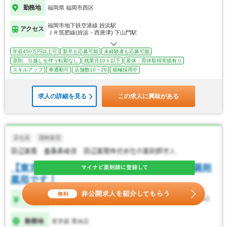
勤務地
福岡県 福岡市西区
福岡市地下鉄空港線 姪浜駅
アクセス
ＪＲ筑肥線(姪浜－西唐津) 下山門駅
年収450万円以上可
新卒も応募可能
未経験者も応募可能
原則、引越しを伴う転勤なし
残業月10ｈ以下
産休・育休取得実績有り
スキルアップ
車通勤可
店舗数10～29
積極採用中
求人の詳細を見る
この求人に興味がある