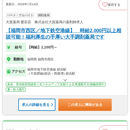
更新日：2026年7月14日
保存する
パート・アルバイト
調剤薬局
大賀薬局 愛宕店 株式会社大賀薬局の薬剤師求人
【福岡市西区／地下鉄空港線】 時給2,000円以上相
談可能！福利厚生の手厚い大手調剤薬局です
給与
【時給】2,100円～
勤務地
福岡県 福岡市西区
福岡市地下鉄空港線 姪浜駅
アクセス
ＪＲ筑肥線(姪浜－西唐津) 姪浜駅
産休・育休取得実績有り
スキルアップ
駅チカ
車通勤可
積極採用中
夏～秋入職可
求人の詳細を見る
この求人に興味がある