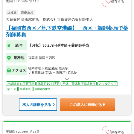
更新日：2026年7月14日
保存する
正社員
調剤薬局
大賀薬局 姪浜駅前店 株式会社大賀薬局の薬剤師求人
【福岡市西区／地下鉄空港線】 西区・調剤薬局で薬
剤師募集
給与
【月収】30.2万円基本給＋薬剤師手当
勤務地
福岡県 福岡市西区
福岡市地下鉄空港線 姪浜駅
アクセス
ＪＲ筑肥線(姪浜－西唐津) 姪浜駅
未経験者も応募可能
残業月10ｈ以下
産休・育休取得実績有り
スキルアップ
駅チカ
車通勤可
積極採用中
求人の詳細を見る
この求人に興味がある
更新日：2026年7月14日
保存する