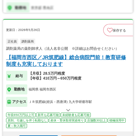
更新日：2026年5月26日
保存する
正社員
調剤薬局
調剤薬局の薬剤師求人（法人名非公開 ※詳細はお問合せください）
【福岡市西区／JR筑肥線】総合病院門前！教育研修
制度も充実しております
【月収】28.5万円程度
給与
【年収】410万円～650万円程度
勤務地
福岡県 福岡市西区
アクセス
ＪＲ筑肥線(姪浜－西唐津) 九大学研都市駅
年収650万円以上可
新卒も応募可能
未経験者も応募可能
原則、引越しを伴う転勤なし
産休・育休取得実績有り
店舗数30以上
積極採用中
夏～秋入職可