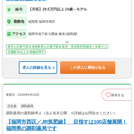
給与
【月収】29.5万円以上 24歳～モデル
勤務地
福岡県 福岡市西区
アクセス
福岡市地下鉄七隈線 橋本(福岡)駅
新卒も応募可能
未経験者も応募可能
産休・育休取得実績有り
駅チカ
店舗数30以上
積極採用中
求人の詳細を見る
この求人に興味がある
更新日：2026年6月18日
保存する
正社員
調剤薬局
調剤薬局の薬剤師求人（法人名非公開 ※詳細はお問合せください）
【福岡市西区／JR筑肥線】 目指すは100店舗展開！
福岡県の調剤薬局です