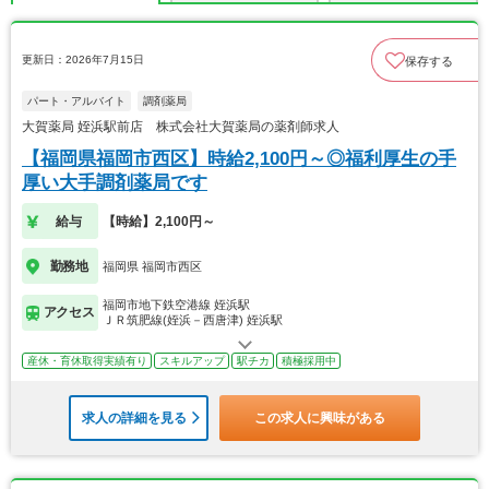
更新日：2026年7月15日
保存する
パート・アルバイト
調剤薬局
大賀薬局 姪浜駅前店 株式会社大賀薬局の薬剤師求人
【福岡県福岡市西区】時給2,100円～◎福利厚生の手
厚い大手調剤薬局です
給与
【時給】2,100円～
勤務地
福岡県 福岡市西区
福岡市地下鉄空港線 姪浜駅
アクセス
ＪＲ筑肥線(姪浜－西唐津) 姪浜駅
産休・育休取得実績有り
スキルアップ
駅チカ
積極採用中
求人の詳細を見る
この求人に興味がある