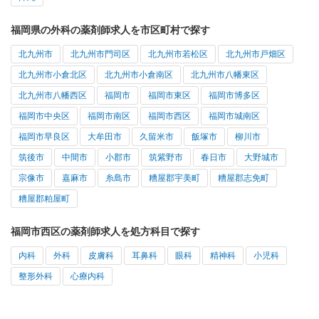
福岡県の外科の薬剤師求人を市区町村で探す
北九州市
北九州市門司区
北九州市若松区
北九州市戸畑区
北九州市小倉北区
北九州市小倉南区
北九州市八幡東区
北九州市八幡西区
福岡市
福岡市東区
福岡市博多区
福岡市中央区
福岡市南区
福岡市西区
福岡市城南区
福岡市早良区
大牟田市
久留米市
飯塚市
柳川市
筑後市
中間市
小郡市
筑紫野市
春日市
大野城市
宗像市
嘉麻市
糸島市
糟屋郡宇美町
糟屋郡志免町
糟屋郡粕屋町
福岡市西区の薬剤師求人を処方科目で探す
内科
外科
皮膚科
耳鼻科
眼科
精神科
小児科
整形外科
心療内科