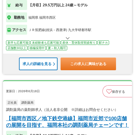
給与
【月収】29.5万円以上 24歳～モデル
勤務地
福岡県 福岡市西区
アクセス
ＪＲ筑肥線(姪浜－西唐津) 九大学研都市駅
新卒も応募可能
未経験者も応募可能
産休・育休取得実績有り
駅チカ
店舗数30以上
積極採用中
夏～秋入職可
求人の詳細を見る
この求人に興味がある
更新日：2026年6月18日
保存する
正社員
調剤薬局
調剤薬局の薬剤師求人（法人名非公開 ※詳細はお問合せください）
【福岡市西区／地下鉄空港線】福岡市近郊で100店舗
の展開を目指す、福岡本社の調剤薬局チェーンです！