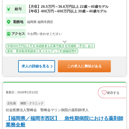
【月収】26.5万円～36.6万円以上 22歳～40歳モデル
給与
【年収】400万円～600万円以上 30歳～40歳モデル
勤務地
福岡県 福岡市西区
アクセス
※お問い合わせください
年収600万円以上可
未経験者も応募可能
住宅補助（手当）あり
産休・育休取得実績有り
スキルアップ
積極採用中
求人の詳細を見る
この求人に興味がある
更新日：2026年2月12日
保存する
正社員
病院・クリニック
社会医療法人聖峰会 聖峰会マリン病院の薬剤師求人
【福岡県／福岡市西区】 急性期病院における薬剤師
業務全般