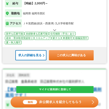
給与
【時給】2,000円～
勤務地
福岡県 福岡市西区
アクセス
ＪＲ筑肥線(姪浜－西唐津) 九大学研都市駅
新卒も応募可能
未経験者も応募可能
住宅補助（手当）あり
産休・育休取得実績有り
スキルアップ
駅チカ
車通勤可
積極採用中
夏～秋入職可
求人の詳細を見る
この求人に興味がある