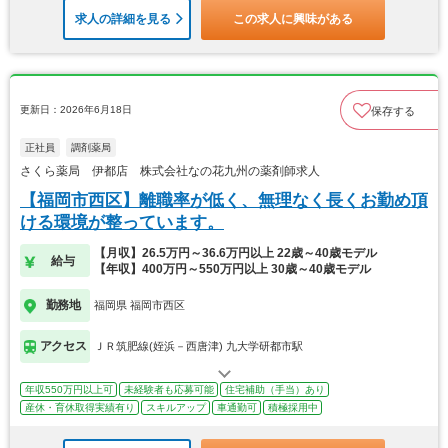
求人の詳細を見る
この求人に興味がある
更新日：2026年6月18日
保存する
正社員
調剤薬局
さくら薬局 伊都店 株式会社なの花九州の薬剤師求人
【福岡市西区】離職率が低く、無理なく長くお勤め頂
ける環境が整っています。
【月収】26.5万円～36.6万円以上 22歳～40歳モデル
給与
【年収】400万円～550万円以上 30歳～40歳モデル
勤務地
福岡県 福岡市西区
アクセス
ＪＲ筑肥線(姪浜－西唐津) 九大学研都市駅
年収550万円以上可
未経験者も応募可能
住宅補助（手当）あり
産休・育休取得実績有り
スキルアップ
車通勤可
積極採用中