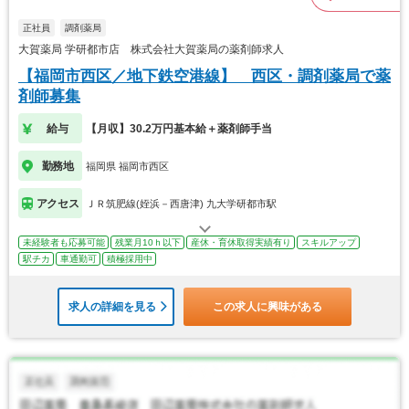
正社員
調剤薬局
大賀薬局 学研都市店 株式会社大賀薬局の薬剤師求人
【福岡市西区／地下鉄空港線】 西区・調剤薬局で薬
剤師募集
給与
【月収】30.2万円基本給＋薬剤師手当
勤務地
福岡県 福岡市西区
アクセス
ＪＲ筑肥線(姪浜－西唐津) 九大学研都市駅
未経験者も応募可能
残業月10ｈ以下
産休・育休取得実績有り
スキルアップ
駅チカ
車通勤可
積極採用中
求人の詳細を見る
この求人に興味がある