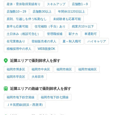
産休・育休取得実績有り
スキルアップ
店舗数1～9
店舗数10～29
店舗数30以上
年間休日120日以上
原則、引越しを伴う転勤なし
未経験者も応募可能
新卒も応募可能
住宅補助（手当）あり
残業月10ｈ以下
土日休み（相談可含む）
管理職候補
駅チカ
車通勤可
在宅業務あり
登録販売者の求人
夏～秋入職可
ハイキャリア
積極採用中の求人
WEB面接OK
近隣エリアで薬剤師求人を探す
福岡市博多区
福岡市中央区
福岡市南区
福岡市城南区
福岡市早良区
大牟田市
近隣エリアの路線で薬剤師求人を探す
福岡市地下鉄空港線
福岡市地下鉄七隈線
ＪＲ筑肥線(姪浜－西唐津)