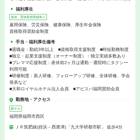
福利厚生
産休・育休取得実績有り
雇用保険、労災保険、健康保険、厚生年金保険
資格取得奨励金制度
手当・福利厚生備考
■退職金：勤続3年以上 ■資格取得支援制度 ■時短勤務制度
■独立・起業支援制度（オーナー制度）：独立実績多数あり
■プレママ応援制度：産休前2ヶ月は通勤・通院時にタクシー
利用可能
■研修制度：新人研修、フォローアップ研修、全体研修、学会
発表など
■大和ロイヤルホテル法人会員 ■アビスパ福岡賛助会員
勤務地・アクセス
駅チカ
福岡県福岡市西区
ＪＲ筑肥線(姪浜－西唐津)「九大学研都市駅」 徒歩4分