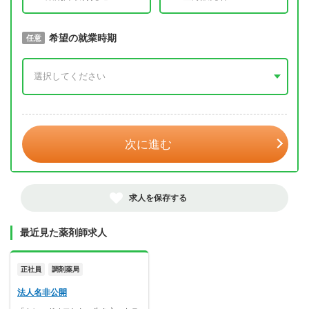
取得予定年
希望の就業時期
必須
任意
年 3月
次に進む
求人を保存する
最近見た薬剤師求人
正社員
調剤薬局
法人名非公開