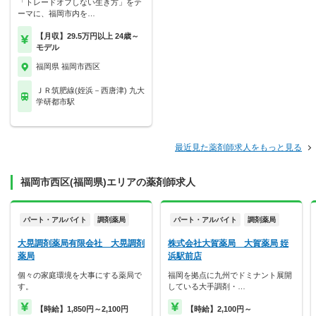
「トレードオフしない生き方」をテ
ーマに、福岡市内を…
【月収】29.5万円以上 24歳～
モデル
福岡県 福岡市西区
ＪＲ筑肥線(姪浜－西唐津) 九大
学研都市駅
最近見た薬剤師求人をもっと見る
福岡市西区(福岡県)エリアの薬剤師求人
パート・アルバイト
調剤薬局
パート・アルバイト
調剤薬局
大晃調剤薬局有限会社 大晃調剤
株式会社大賀薬局 大賀薬局 姪
薬局
浜駅前店
個々の家庭環境を大事にする薬局で
福岡を拠点に九州でドミナント展開
す。
している大手調剤・…
【時給】1,850円～2,100円
【時給】2,100円～