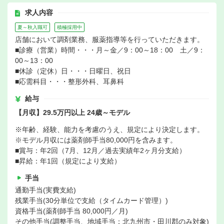
求人内容
夏～秋入職可
積極採用中
店舗において調剤業務、服薬指導等を行っていただきます。
■診療（営業）時間・・・月～金／9：00～18：00 土／9：
00～13：00
■休診（定休）日・・・日曜日、祝日
■応需科目・・・整形外科、耳鼻科
給与
【月収】29.5万円以上 24歳～モデル
※年齢、経験、能力を考慮のうえ、規定により決定します。
※モデル月収には薬剤師手当80,000円を含みます。
■賞与：年2回（7月、12月／過去実績年2ヶ月分支給）
■昇給：年1回（規定により支給）
手当
通勤手当(実費支給)
残業手当(30分単位で支給（タイムカード管理）)
資格手当(薬剤師手当 80,000円／月)
その他手当(調整手当、地域手当：北九州市・田川郡のみ対象)