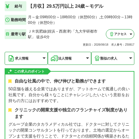
【月収】29.5万円以上 24歳～モデル
給与
月～金:09時00分～18時00分（休憩60分）,土:09時00分～13時
勤務時間
00分（休憩0分）
ＪＲ筑肥線(姪浜－西唐津)「九大学研都市
最寄り駅
アクセス
駅」 徒歩4分
更新日：2026/06/18 求人番号：250817
求人情報
法人情報
類似の求人
この求人のポイント
自由な社風の中で、伸び伸びと勤務ができます
50店舗を越える企業ではありますが、アットホームで風通しの良い
社風です。自分から様々なことにチャレンジしたいという意欲をお
持ちの方にはおすすめです。
クリニックの開業支援や独立のフランチャイズ制度があり
ます
グループ企業のタカラメディカル社では、ドクターに対してクリニ
ックの開業コンサルタントを行っております。土地の選定からオー
プンまで支援を行うことで、ドクターとの信頼関係が構築されるた