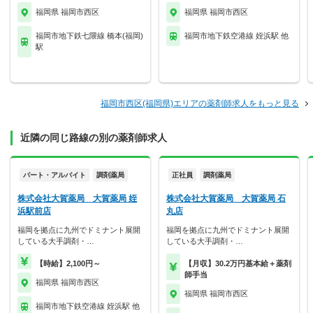
福岡県 福岡市西区
福岡県 福岡市西区
福岡市地下鉄七隈線 橋本(福岡)
福岡市地下鉄空港線 姪浜駅 他
駅
福岡市西区(福岡県)エリアの薬剤師求人をもっと見る
近隣の同じ路線の別の薬剤師求人
パート・アルバイト
調剤薬局
正社員
調剤薬局
株式会社大賀薬局 大賀薬局 姪
株式会社大賀薬局 大賀薬局 石
浜駅前店
丸店
福岡を拠点に九州でドミナント展開
福岡を拠点に九州でドミナント展開
している大手調剤・…
している大手調剤・…
【時給】2,100円～
【月収】30.2万円基本給＋薬剤
師手当
福岡県 福岡市西区
福岡県 福岡市西区
福岡市地下鉄空港線 姪浜駅 他