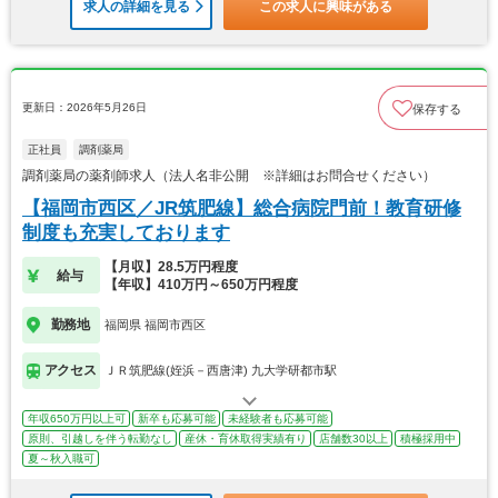
求人の詳細を見る
この求人に興味がある
更新日：2026年5月26日
保存する
正社員
調剤薬局
調剤薬局の薬剤師求人（法人名非公開 ※詳細はお問合せください）
【福岡市西区／JR筑肥線】総合病院門前！教育研修
制度も充実しております
【月収】28.5万円程度
給与
【年収】410万円～650万円程度
勤務地
福岡県 福岡市西区
アクセス
ＪＲ筑肥線(姪浜－西唐津) 九大学研都市駅
年収650万円以上可
新卒も応募可能
未経験者も応募可能
原則、引越しを伴う転勤なし
産休・育休取得実績有り
店舗数30以上
積極採用中
夏～秋入職可