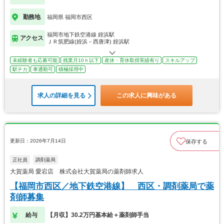
勤務地
福岡県 福岡市西区
福岡市地下鉄空港線 姪浜駅
アクセス
ＪＲ筑肥線(姪浜－西唐津) 姪浜駅
未経験者も応募可能
残業月10ｈ以下
産休・育休取得実績有り
スキルアップ
駅チカ
車通勤可
積極採用中
求人の詳細を見る
この求人に興味がある
更新日：2026年7月14日
保存する
正社員
調剤薬局
大賀薬局 愛宕店 株式会社大賀薬局の薬剤師求人
【福岡市西区／地下鉄空港線】 西区・調剤薬局で薬
剤師募集
給与
【月収】30.2万円基本給＋薬剤師手当