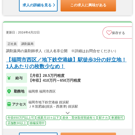
求人の詳細を見る
この求人に興味がある
更新日：2024年4月22日
保存する
正社員
調剤薬局
調剤薬局の薬剤師求人（法人名非公開 ※詳細はお問合せください）
【福岡市西区／地下鉄空港線】駅徒歩3分の好立地！
1人あたりの枚数少なめ！
【月収】28.5万円程度
給与
【年収】410万円～650万円程度
勤務地
福岡県 福岡市西区
福岡市地下鉄空港線 姪浜駅
アクセス
ＪＲ筑肥線(姪浜－西唐津) 姪浜駅
年収650万円以上可
残業月10ｈ以下
産休・育休取得実績有り
駅チカ
車通勤可
店舗数30以上
積極採用中