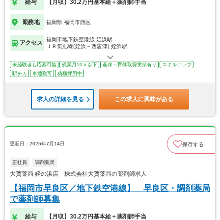
給与
【月収】30.2万円基本給＋薬剤師手当
勤務地
福岡県 福岡市西区
福岡市地下鉄空港線 姪浜駅
アクセス
ＪＲ筑肥線(姪浜－西唐津) 姪浜駅
未経験者も応募可能
残業月10ｈ以下
産休・育休取得実績有り
スキルアップ
駅チカ
車通勤可
積極採用中
求人の詳細を見る
この求人に興味がある
更新日：2026年7月14日
保存する
正社員
調剤薬局
大賀薬局 姪の浜店 株式会社大賀薬局の薬剤師求人
【福岡市早良区／地下鉄空港線】 早良区・調剤薬局
で薬剤師募集
給与
【月収】30.2万円基本給＋薬剤師手当