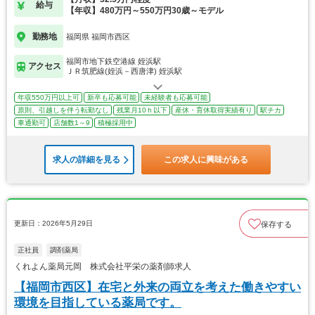
給与
【年収】480万円～550万円30歳～モデル
勤務地
福岡県 福岡市西区
福岡市地下鉄空港線 姪浜駅
アクセス
ＪＲ筑肥線(姪浜－西唐津) 姪浜駅
年収550万円以上可
新卒も応募可能
未経験者も応募可能
原則、引越しを伴う転勤なし
残業月10ｈ以下
産休・育休取得実績有り
駅チカ
車通勤可
店舗数1～9
積極採用中
求人の詳細を見る
この求人に興味がある
更新日：2026年5月29日
保存する
正社員
調剤薬局
くれよん薬局元岡 株式会社平栄の薬剤師求人
【福岡市西区】在宅と外来の両立を考えた働きやすい
環境を目指している薬局です。