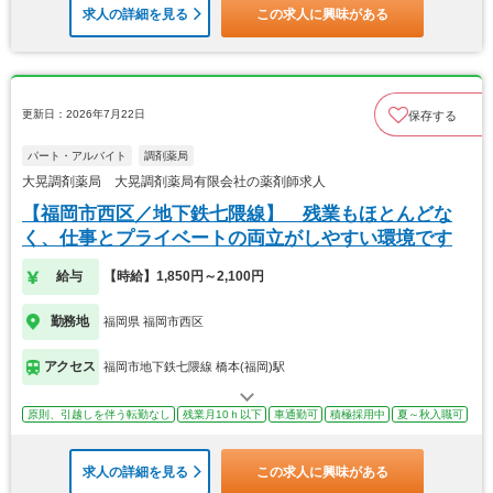
求人の詳細を見る
この求人に興味がある
更新日：2026年7月22日
保存する
パート・アルバイト
調剤薬局
大晃調剤薬局 大晃調剤薬局有限会社の薬剤師求人
【福岡市西区／地下鉄七隈線】 残業もほとんどな
く、仕事とプライベートの両立がしやすい環境です
給与
【時給】1,850円～2,100円
勤務地
福岡県 福岡市西区
アクセス
福岡市地下鉄七隈線 橋本(福岡)駅
原則、引越しを伴う転勤なし
残業月10ｈ以下
車通勤可
積極採用中
夏～秋入職可
求人の詳細を見る
この求人に興味がある