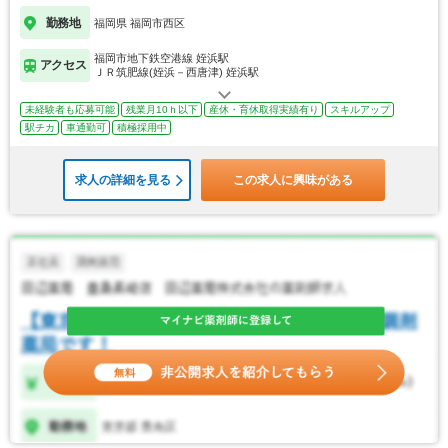
勤務地
福岡県 福岡市西区
福岡市地下鉄空港線 姪浜駅
アクセス
ＪＲ筑肥線(姪浜－西唐津) 姪浜駅
未経験者も応募可能
残業月10ｈ以下
産休・育休取得実績有り
スキルアップ
駅チカ
車通勤可
積極採用中
求人の詳細を見る
この求人に興味がある