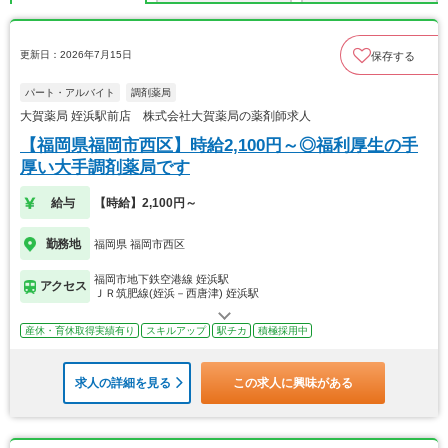
更新日：2026年7月15日
保存する
パート・アルバイト
調剤薬局
大賀薬局 姪浜駅前店 株式会社大賀薬局の薬剤師求人
【福岡県福岡市西区】時給2,100円～◎福利厚生の手
厚い大手調剤薬局です
給与
【時給】2,100円～
勤務地
福岡県 福岡市西区
福岡市地下鉄空港線 姪浜駅
アクセス
ＪＲ筑肥線(姪浜－西唐津) 姪浜駅
産休・育休取得実績有り
スキルアップ
駅チカ
積極採用中
求人の詳細を見る
この求人に興味がある