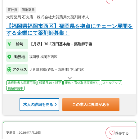
正社員
調剤薬局
大賀薬局 石丸店 株式会社大賀薬局の薬剤師求人
【福岡県福岡市西区】福岡県を拠点にチェーン展開を
する企業にて薬剤師募集！
給与
【月収】30.2万円基本給＋薬剤師手当
勤務地
福岡県 福岡市西区
アクセス
ＪＲ筑肥線(姪浜－西唐津) 下山門駅
未経験者も応募可能
残業月10ｈ以下
産休・育休取得実績有り
スキルアップ
積極採用中
求人の詳細を見る
この求人に興味がある
更新日：2026年7月15日
保存する