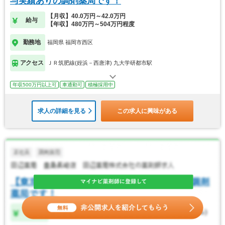
与実績ありの調剤薬局です！
【月収】40.0万円～42.0万円
給与
【年収】480万円～504万円程度
勤務地
福岡県 福岡市西区
アクセス
ＪＲ筑肥線(姪浜－西唐津) 九大学研都市駅
年収500万円以上可
車通勤可
積極採用中
求人の詳細を見る
この求人に興味がある