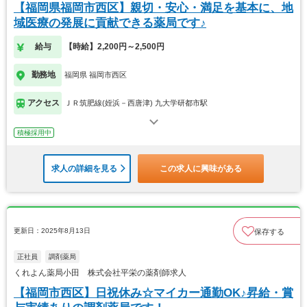
【福岡県福岡市西区】親切・安心・満足を基本に、地
域医療の発展に貢献できる薬局です♪
給与
【時給】2,200円～2,500円
勤務地
福岡県 福岡市西区
アクセス
ＪＲ筑肥線(姪浜－西唐津) 九大学研都市駅
積極採用中
求人の詳細を見る
この求人に興味がある
更新日：2025年8月13日
保存する
正社員
調剤薬局
くれよん薬局小田 株式会社平栄の薬剤師求人
【福岡市西区】日祝休み☆マイカー通勤OK♪昇給・賞