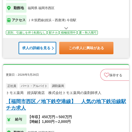
勤務地
福岡県 福岡市西区
アクセス
ＪＲ筑肥線(姪浜－西唐津) 今宿駅
原則、引越しを伴う転勤なし
駅チカ
積極採用中
夏～秋入職可
求人の詳細を見る
この求人に興味がある
更新日：2026年5月26日
保存する
正社員
パート・アルバイト
調剤薬局
トモエ薬局 姪浜駅南店 株式会社トモエ薬局の薬剤師求人
【福岡市西区／地下鉄空港線】 人気の地下鉄沿線駅
チカ求人
【年収】450万円～500万円
給与
【時給】1,800円～2,000円