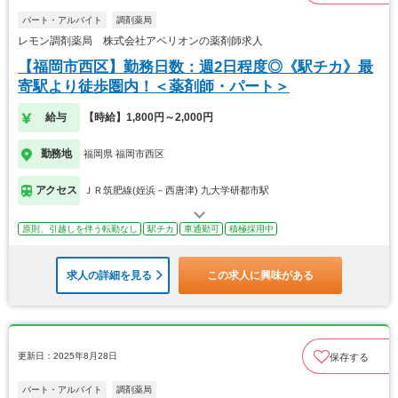
パート・アルバイト
調剤薬局
レモン調剤薬局 株式会社アペリオンの薬剤師求人
【福岡市西区】勤務日数：週2日程度◎《駅チカ》最
寄駅より徒歩圏内！＜薬剤師・パート＞
給与
【時給】1,800円～2,000円
勤務地
福岡県 福岡市西区
アクセス
ＪＲ筑肥線(姪浜－西唐津) 九大学研都市駅
原則、引越しを伴う転勤なし
駅チカ
車通勤可
積極採用中
求人の詳細を見る
この求人に興味がある
更新日：2025年8月28日
保存する
パート・アルバイト
調剤薬局