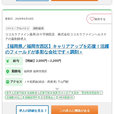
更新日：2026年6月18日
保存する
パート・アルバイト
調剤薬局
ココカラファイン薬局 白十字病院店 株式会社ココカラファインヘルスケ
アの薬剤師求人
【福岡県／福岡市西区】キャリアアップを応援！活躍
のフィールドが多彩な会社です＜調剤＞
給与
【時給】2,000円～2,200円
勤務地
福岡県 福岡市西区
アクセス
ＪＲ筑肥線(姪浜－西唐津) 下山門駅
新卒も応募可能
未経験者も応募可能
残業月10ｈ以下
産休・育休取得実績有り
店舗数30以上
積極採用中
在宅業務あり
WEB面接OK
求人の詳細を見る
この求人に興味がある