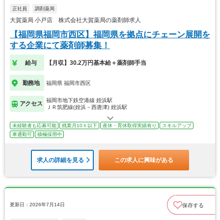
正社員
調剤薬局
大賀薬局 小戸店 株式会社大賀薬局の薬剤師求人
【福岡県福岡市西区】福岡県を拠点にチェーン展開を
する企業にて薬剤師募集！
給与
【月収】30.2万円基本給＋薬剤師手当
勤務地
福岡県 福岡市西区
福岡市地下鉄空港線 姪浜駅
アクセス
ＪＲ筑肥線(姪浜－西唐津) 姪浜駅
未経験者も応募可能
残業月10ｈ以下
産休・育休取得実績有り
スキルアップ
車通勤可
積極採用中
求人の詳細を見る
この求人に興味がある
更新日：2026年7月14日
保存する