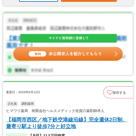
更新日：2026年6月12日
保存する
正社員
調剤薬局
ヒマワリ薬局 有限会社ヘルスメディック佐賀の薬剤師求人
【福岡市西区／地下鉄空港線沿線】完全週休2日制、
最寄り駅より徒歩7分と好立地
【月収】32.5万円程度