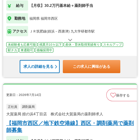
給与
【月収】30.2万円基本給＋薬剤師手当
勤務地
福岡県 福岡市西区
アクセス
ＪＲ筑肥線(姪浜－西唐津) 九大学研都市駅
未経験者も応募可能
残業月10ｈ以下
産休・育休取得実績有り
スキルアップ
駅チカ
車通勤可
積極採用中
求人の詳細を見る
この求人に興味がある
更新日：2026年7月14日
保存する
正社員
調剤薬局
大賀薬局 姪の浜4丁目店 株式会社大賀薬局の薬剤師求人
【福岡市西区／地下鉄空港線】西区・調剤薬局で薬剤
師募集