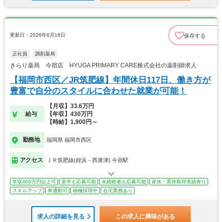
更新日：2026年6月18日
保存する
正社員
調剤薬局
きらり薬局 今宿店 HYUGA PRIMARY CARE株式会社の薬剤師求人
【福岡市西区／JR筑肥線】年間休日117日、働き方が
豊富で自分のスタイルに合わせた就業が可能！
【月収】33.6万円
給与
【年収】430万円
【時給】1,900円～
勤務地
福岡県 福岡市西区
アクセス
ＪＲ筑肥線(姪浜－西唐津) 今宿駅
年収400万円以上可
新卒も応募可能
未経験者も応募可能
産休・育休取得実績有り
スキルアップ
車通勤可
積極採用中
在宅業務あり
求人の詳細を見る
この求人に興味がある