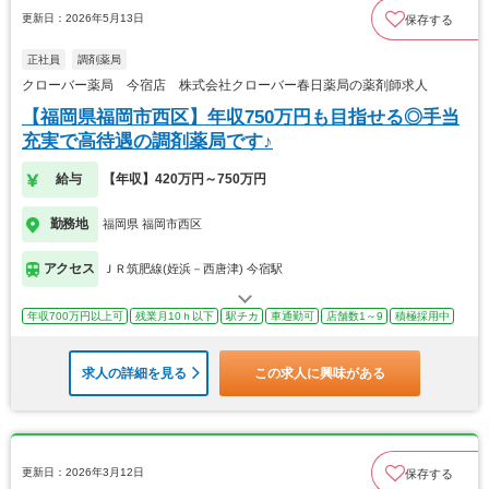
更新日：2026年5月13日
保存する
正社員
調剤薬局
クローバー薬局 今宿店 株式会社クローバー春日薬局の薬剤師求人
【福岡県福岡市西区】年収750万円も目指せる◎手当
充実で高待遇の調剤薬局です♪
給与
【年収】420万円～750万円
勤務地
福岡県 福岡市西区
アクセス
ＪＲ筑肥線(姪浜－西唐津) 今宿駅
年収700万円以上可
残業月10ｈ以下
駅チカ
車通勤可
店舗数1～9
積極採用中
求人の詳細を見る
この求人に興味がある
更新日：2026年3月12日
保存する