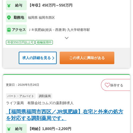
給与
【年収】450万円～550万円
勤務地
福岡県 福岡市西区
アクセス
ＪＲ筑肥線(姪浜－西唐津) 九大学研都市駅
年収550万円以上可
積極採用中
求人の詳細を見る
この求人に興味がある
更新日：2026年5月26日
保存する
パート・アルバイト
調剤薬局
ライフ薬局 有限会社コムズの薬剤師求人
【福岡県福岡市西区／JR筑肥線】在宅と外来の処方
を対応する調剤薬局です。
給与
【時給】1,800円～2,200円