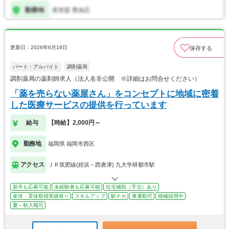
更新日：2026年6月18日
保存する
パート・アルバイト
調剤薬局
調剤薬局の薬剤師求人（法人名非公開 ※詳細はお問合せください）
「薬を売らない薬屋さん」をコンセプトに地域に密着
した医療サービスの提供を行っています
給与
【時給】2,000円～
勤務地
福岡県 福岡市西区
アクセス
ＪＲ筑肥線(姪浜－西唐津) 九大学研都市駅
新卒も応募可能
未経験者も応募可能
住宅補助（手当）あり
産休・育休取得実績有り
スキルアップ
駅チカ
車通勤可
積極採用中
夏～秋入職可