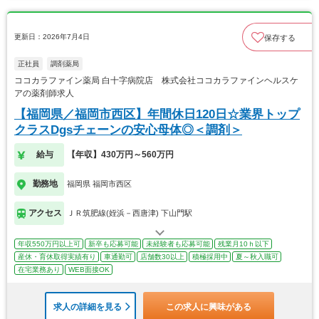
更新日：2026年7月4日
保存する
正社員
調剤薬局
ココカラファイン薬局 白十字病院店 株式会社ココカラファインヘルスケ
アの薬剤師求人
【福岡県／福岡市西区】年間休日120日☆業界トップ
クラスDgsチェーンの安心母体◎＜調剤＞
給与
【年収】430万円～560万円
勤務地
福岡県 福岡市西区
アクセス
ＪＲ筑肥線(姪浜－西唐津) 下山門駅
年収550万円以上可
新卒も応募可能
未経験者も応募可能
残業月10ｈ以下
産休・育休取得実績有り
車通勤可
店舗数30以上
積極採用中
夏～秋入職可
在宅業務あり
WEB面接OK
求人の詳細を見る
この求人に興味がある