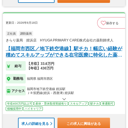
更新日：2026年6月18日
保存する
正社員
調剤薬局
きらり薬局 姪浜店 HYUGA PRIMARY CARE株式会社の薬剤師求人
【福岡市西区／地下鉄空港線】駅チカ！幅広い経験が
積めてスキルアップができる在宅医療に特化した薬局
です
【月収】33.6万円
給与
【年収】430万円
勤務地
福岡県 福岡市西区
福岡市地下鉄空港線 姪浜駅
アクセス
ＪＲ筑肥線(姪浜－西唐津) 姪浜駅
年収400万円以上可
産休・育休取得実績有り
スキルアップ
駅チカ
車通勤可
積極採用中
ハイキャリア
求人の詳細を見る
この求人に興味がある