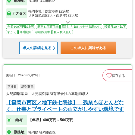
勤務地
福岡県 福岡市西区
福岡市地下鉄空港線 姪浜駅
アクセス
ＪＲ筑肥線(姪浜－西唐津) 姪浜駅
年収500万円以上可
新卒も応募可能
原則、引越しを伴う転勤なし
残業月10ｈ以下
駅チカ
車通勤可
積極採用中
夏～秋入職可
求人の詳細を見る
この求人に興味がある
更新日：2026年5月26日
保存する
正社員
調剤薬局
大晃調剤薬局 大晃調剤薬局有限会社の薬剤師求人
【福岡市西区／地下鉄七隈線】 残業もほとんどな
く、仕事とプライベートの両立がしやすい環境です
給与
【年収】400万円～500万円
勤務地
福岡県 福岡市西区