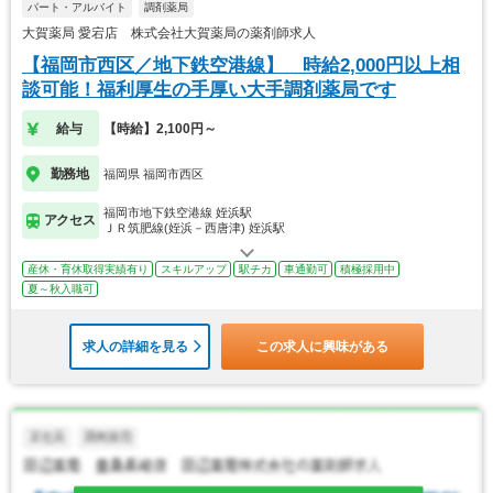
パート・アルバイト
調剤薬局
大賀薬局 愛宕店 株式会社大賀薬局の薬剤師求人
【福岡市西区／地下鉄空港線】 時給2,000円以上相
談可能！福利厚生の手厚い大手調剤薬局です
給与
【時給】2,100円～
勤務地
福岡県 福岡市西区
福岡市地下鉄空港線 姪浜駅
アクセス
ＪＲ筑肥線(姪浜－西唐津) 姪浜駅
産休・育休取得実績有り
スキルアップ
駅チカ
車通勤可
積極採用中
夏～秋入職可
求人の詳細を見る
この求人に興味がある