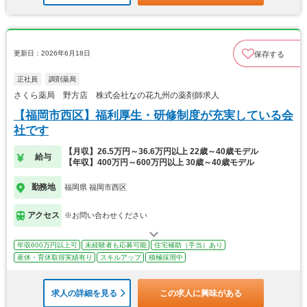
更新日：2026年6月18日
保存する
正社員
調剤薬局
さくら薬局 野方店 株式会社なの花九州の薬剤師求人
【福岡市西区】福利厚生・研修制度が充実している会
社です
【月収】26.5万円～36.6万円以上 22歳～40歳モデル
給与
【年収】400万円～600万円以上 30歳～40歳モデル
勤務地
福岡県 福岡市西区
アクセス
※お問い合わせください
年収600万円以上可
未経験者も応募可能
住宅補助（手当）あり
産休・育休取得実績有り
スキルアップ
積極採用中
求人の詳細を見る
この求人に興味がある