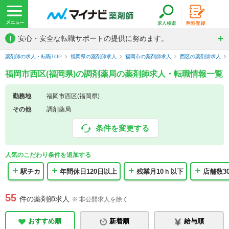
!
安心・安全な転職サポートの提供に努めます。
薬剤師の求人・転職TOP
福岡県の薬剤師求人
福岡市の薬剤師求人
西区の薬剤師求人
福岡市西区(福岡県)の調剤薬局の薬剤師求人・転職情報一覧
勤務地
福岡市西区(福岡県)
その他
調剤薬局
条件を変更する
人気のこだわり条件を追加する
駅チカ
年間休日120日以上
残業月10ｈ以下
店舗数3
55
件の薬剤師求人
※ 非公開求人を除く
おすすめ順
新着順
給与順