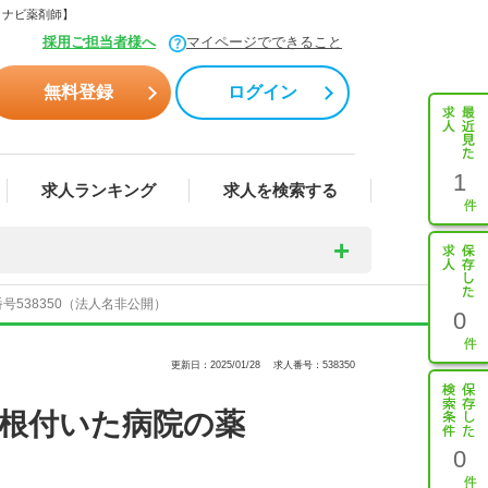
イナビ薬剤師】
採用ご担当者様へ
マイページでできること
無料登録
ログイン
1
求人ランキング
求人を検索する
538350（法人名非公開）
0
更新日：2025/01/28
求人番号：538350
根付いた病院の薬
0