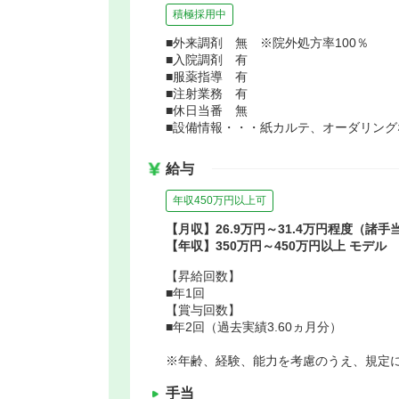
積極採用中
■外来調剤 無 ※院外処方率100％
■入院調剤 有
■服薬指導 有
■注射業務 有
■休日当番 無
■設備情報・・・紙カルテ、オーダリング
給与
年収450万円以上可
【月収】26.9万円～31.4万円程度（諸
【年収】350万円～450万円以上 モデル
【昇給回数】
■年1回
【賞与回数】
■年2回（過去実績3.60ヵ月分）
※年齢、経験、能力を考慮のうえ、規定
手当