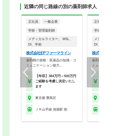
近隣の同じ路線の別の薬剤師求人
正社員
一般企業
正社員
一般企業
学術・管理薬剤師
学術・管理薬剤師
メディカルライター、 MSL、
メディカルライター、 MSL
DI、学術
DI、学術
株式会社EPファーマライン
株式会社EPファーマライ
薬剤師の資格・医薬品の知識・コ
薬剤師の資格・医薬品の知識
ミュニケーション能力…
ミュニケーション能力…
【年収】384万円～500万円
【年収】410万円～45
ご経験を考慮し決定いたし
(ご経験を考慮し決定
ます
ます)
東京都 豊島区
東京都 豊島区
ＪＲ山手線 池袋駅 他
ＪＲ山手線 池袋駅 他