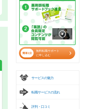
無料転職サポート
簡単1分
に申し込む
サービスの魅力
希望の働き方
必須
転職サービスの流れ
正社員
評判・口コミ
パート(週4日～5日)