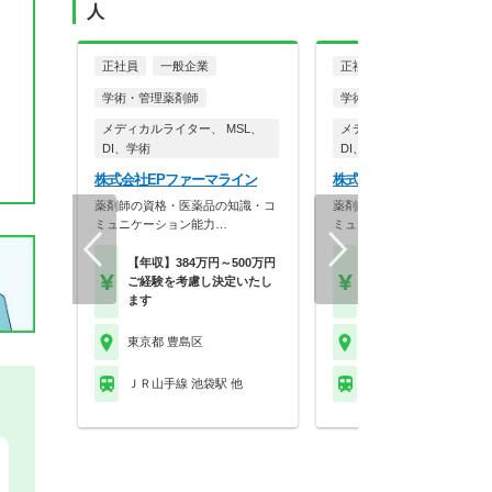
人
正社員
一般企業
正社員
一般企業
学術・管理薬剤師
学術・管理薬剤師
メディカルライター、 MSL、
メディカルライター、 MSL
DI、学術
DI、学術
株式会社EPファーマライン
株式会社EPファーマライ
薬剤師の資格・医薬品の知識・コ
薬剤師の資格・医薬品の知識
ミュニケーション能力…
ミュニケーション能力…
【年収】384万円～500万円
【年収】410万円～45
ご経験を考慮し決定いたし
(ご経験を考慮し決定
ます
ます)
東京都 豊島区
東京都 豊島区
ＪＲ山手線 池袋駅 他
ＪＲ山手線 池袋駅 他