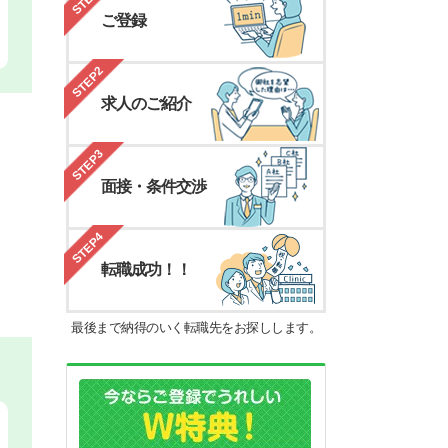
ご登録
STEP2
求人のご紹介
STEP3
面接・条件交渉
STEP4
転職成功！！
最後まで納得のいく転職先をお探しします。