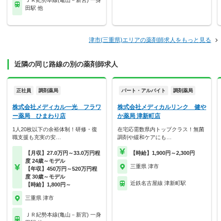
ＪＲ紀勢本線(亀山－新宮) 一身
田駅 他
津市(三重県)エリアの薬剤師求人をもっと見る
近隣の同じ路線の別の薬剤師求人
正社員
調剤薬局
パート・アルバイト
調剤薬局
株式会社メディカル一光 フラワ
株式会社メディカルリンク 健や
ー薬局 ひまわり店
か薬局 津新町店
1人20枚以下の余裕体制！研修・復
在宅応需数県内トップクラス！無菌
職支援も充実の安…
調剤や緩和ケアにも…
【月収】27.0万円～33.0万円程
【時給】1,900円～2,300円
度 24歳～モデル
三重県 津市
【年収】450万円～520万円程
度 30歳～モデル
近鉄名古屋線 津新町駅
【時給】1,800円～
三重県 津市
ＪＲ紀勢本線(亀山－新宮) 一身