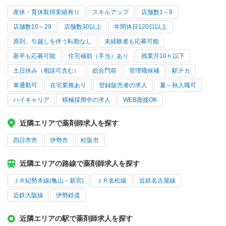
産休・育休取得実績有り
スキルアップ
店舗数1～9
店舗数10～29
店舗数30以上
年間休日120日以上
原則、引越しを伴う転勤なし
未経験者も応募可能
新卒も応募可能
住宅補助（手当）あり
残業月10ｈ以下
土日休み（相談可含む）
総合門前
管理職候補
駅チカ
車通勤可
在宅業務あり
登録販売者の求人
夏～秋入職可
ハイキャリア
積極採用中の求人
WEB面接OK
近隣エリアで薬剤師求人を探す
四日市市
伊勢市
松阪市
近隣エリアの路線で薬剤師求人を探す
ＪＲ紀勢本線(亀山－新宮)
ＪＲ名松線
近鉄名古屋線
近鉄大阪線
伊勢鉄道
近隣エリアの駅で薬剤師求人を探す