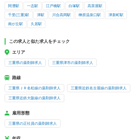
阿漕駅
一志駅
江戸橋駅
白塚駅
高茶屋駅
千里(三重)駅
津駅
川合高岡駅
榊原温泉口駅
津新町駅
南が丘駅
久居駅
この求人と似た求人をチェック
エリア
三重県の薬剤師求人
三重県津市の薬剤師求人
路線
三重県ＪＲ名松線の薬剤師求人
三重県近鉄名古屋線の薬剤師求人
三重県近鉄大阪線の薬剤師求人
雇用形態
三重県の正社員の薬剤師求人
年収