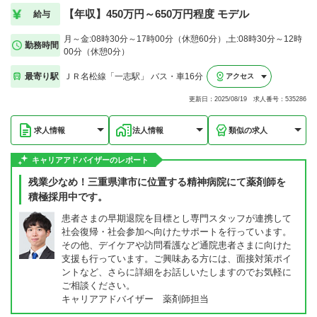
【年収】450万円～650万円程度 モデル
給与
月～金:08時30分～17時00分（休憩60分）,土:08時30分～12時
勤務時間
00分（休憩0分）
最寄り駅
ＪＲ名松線「一志駅」 バス・車16分
アクセス
更新日：2025/08/19 求人番号：535286
求人情報
法人情報
類似の求人
キャリアアドバイザーのレポート
残業少なめ！三重県津市に位置する精神病院にて薬剤師を
積極採用中です。
患者さまの早期退院を目標とし専門スタッフが連携して
社会復帰・社会参加へ向けたサポートを行っています。
その他、デイケアや訪問看護など通院患者さまに向けた
支援も行っています。ご興味ある方には、面接対策ポイ
ントなど、さらに詳細をお話しいたしますのでお気軽に
ご相談ください。
キャリアアドバイザー 薬剤師担当