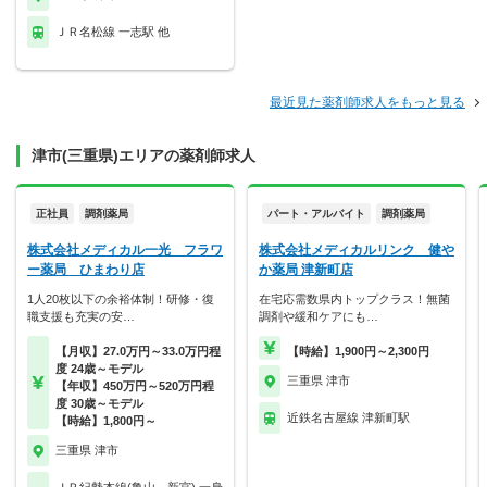
ＪＲ名松線 一志駅 他
最近見た薬剤師求人をもっと見る
津市(三重県)エリアの薬剤師求人
正社員
調剤薬局
パート・アルバイト
調剤薬局
株式会社メディカル一光 フラワ
株式会社メディカルリンク 健や
ー薬局 ひまわり店
か薬局 津新町店
1人20枚以下の余裕体制！研修・復
在宅応需数県内トップクラス！無菌
職支援も充実の安…
調剤や緩和ケアにも…
【月収】27.0万円～33.0万円程
【時給】1,900円～2,300円
度 24歳～モデル
三重県 津市
【年収】450万円～520万円程
度 30歳～モデル
近鉄名古屋線 津新町駅
【時給】1,800円～
三重県 津市