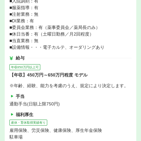
■入院調剤：有
■服薬指導：有
■注射業務：無
■DI業務：有
■委員会業務：有（薬事委員会／薬局長のみ）
■休日当番：有（土曜日勤務／月2回程度）
■当直業務：無
■設備情報・・・電子カルテ、オーダリングあり
給与
年収650万円以上可
【年収】450万円～650万円程度 モデル
※年齢、経験、能力を考慮のうえ、規定により決定します。
手当
通勤手当(日額上限750円)
福利厚生
産休・育休取得実績有り
雇用保険、労災保険、健康保険、厚生年金保険
駐車場