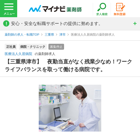
!
安心・安全な転職サポートの提供に努めます。
薬剤師の求人・転職TOP
三重県
津市
医療法人久居病院の薬剤師求人
正社員
病院・クリニック
募集停止
医療法人久居病院
の薬剤師求人
【三重県津市】 夜勤当直がなく残業少なめ！ワーク
ライフバランスを取って働ける病院です。