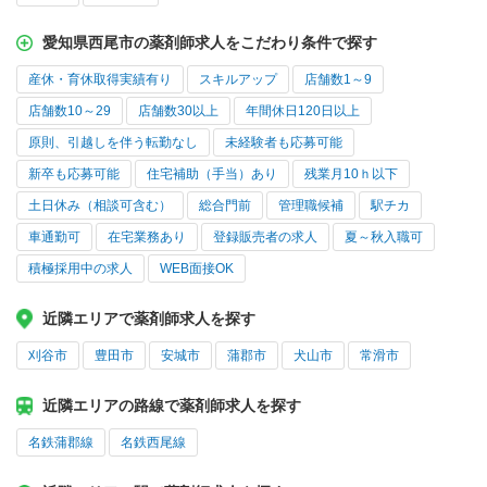
愛知県西尾市の薬剤師求人をこだわり条件で探す
産休・育休取得実績有り
スキルアップ
店舗数1～9
店舗数10～29
店舗数30以上
年間休日120日以上
原則、引越しを伴う転勤なし
未経験者も応募可能
新卒も応募可能
住宅補助（手当）あり
残業月10ｈ以下
土日休み（相談可含む）
総合門前
管理職候補
駅チカ
車通勤可
在宅業務あり
登録販売者の求人
夏～秋入職可
積極採用中の求人
WEB面接OK
近隣エリアで薬剤師求人を探す
刈谷市
豊田市
安城市
蒲郡市
犬山市
常滑市
近隣エリアの路線で薬剤師求人を探す
名鉄蒲郡線
名鉄西尾線