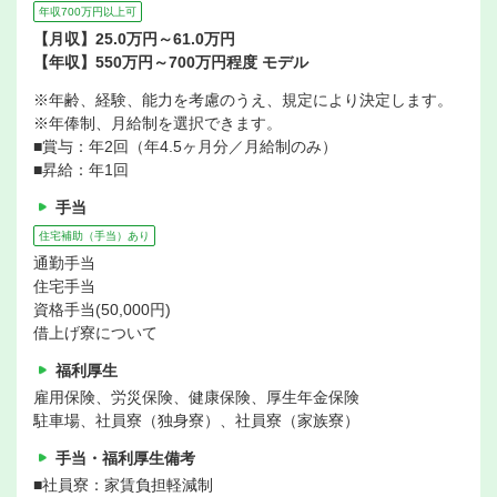
年収700万円以上可
【月収】25.0万円～61.0万円
【年収】550万円～700万円程度 モデル
※年齢、経験、能力を考慮のうえ、規定により決定します。
※年俸制、月給制を選択できます。
■賞与：年2回（年4.5ヶ月分／月給制のみ）
■昇給：年1回
手当
住宅補助（手当）あり
通勤手当
住宅手当
資格手当(50,000円)
借上げ寮について
福利厚生
雇用保険、労災保険、健康保険、厚生年金保険
駐車場、社員寮（独身寮）、社員寮（家族寮）
手当・福利厚生備考
■社員寮：家賃負担軽減制