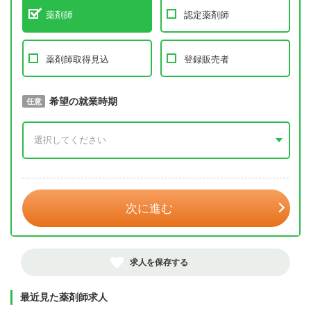
薬剤師
認定薬剤師
薬剤師取得見込
登録販売者
取得予定年
希望の就業時期
必須
任意
年 3月
次に進む
求人を保存する
最近見た薬剤師求人