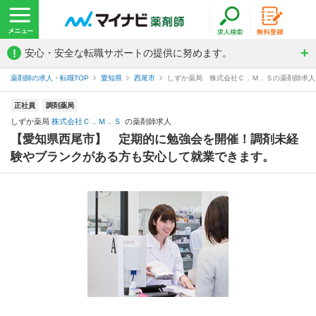
!
安心・安全な転職サポートの提供に努めます。
薬剤師の求人・転職TOP
愛知県
西尾市
しずか薬局 株式会社Ｃ．Ｍ．Ｓの薬剤師求人
正社員
調剤薬局
しずか薬局
株式会社Ｃ．Ｍ．Ｓ
の薬剤師求人
【愛知県西尾市】 定期的に勉強会を開催！調剤未経
験やブランクがある方も安心して就業できます。