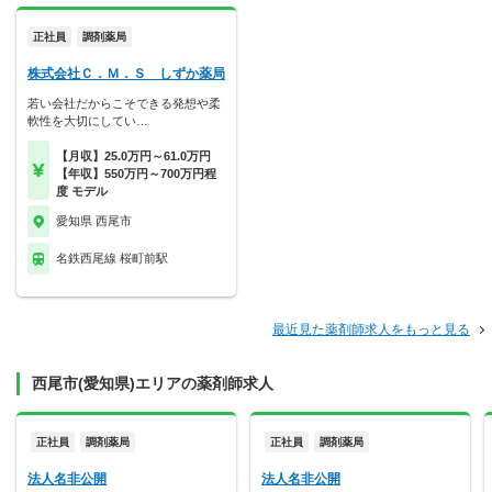
正社員
調剤薬局
株式会社Ｃ．Ｍ．Ｓ しずか薬局
若い会社だからこそできる発想や柔
軟性を大切にしてい…
【月収】25.0万円～61.0万円
【年収】550万円～700万円程
度 モデル
愛知県 西尾市
名鉄西尾線 桜町前駅
最近見た薬剤師求人をもっと見る
西尾市(愛知県)エリアの薬剤師求人
正社員
調剤薬局
正社員
調剤薬局
法人名非公開
法人名非公開