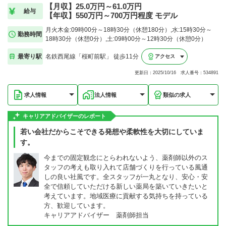
【月収】25.0万円～61.0万円
給与
【年収】550万円～700万円程度 モデル
月火木金:09時00分～18時30分（休憩180分）,水:15時30分～
勤務時間
18時30分（休憩0分）,土:09時00分～12時30分（休憩0分）
最寄り駅
名鉄西尾線「桜町前駅」 徒歩11分
アクセス
更新日：2025/10/16 求人番号：534891
求人情報
法人情報
類似の求人
キャリアアドバイザーのレポート
若い会社だからこそできる発想や柔軟性を大切にしていま
す。
今までの固定観念にとらわれないよう、薬剤師以外のス
タッフの考えも取り入れて店舗づくりを行っている風通
しの良い社風です。全スタッフが一丸となり、安心・安
全で信頼していただける新しい薬局を築いていきたいと
考えています。地域医療に貢献する気持ちを持っている
方、歓迎しています。
キャリアアドバイザー 薬剤師担当