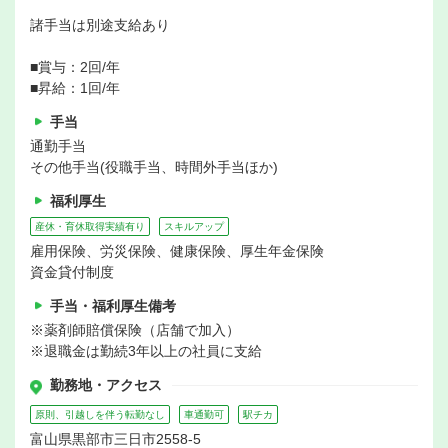
諸手当は別途支給あり
■賞与：2回/年
■昇給：1回/年
手当
通勤手当
その他手当(役職手当、時間外手当ほか)
福利厚生
産休・育休取得実績有り
スキルアップ
雇用保険、労災保険、健康保険、厚生年金保険
資金貸付制度
手当・福利厚生備考
※薬剤師賠償保険（店舗で加入）
※退職金は勤続3年以上の社員に支給
勤務地・アクセス
原則、引越しを伴う転勤なし
車通勤可
駅チカ
富山県黒部市三日市2558-5