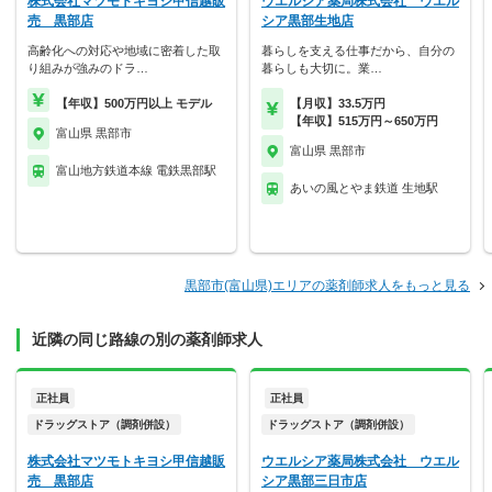
株式会社マツモトキヨシ甲信越販
ウエルシア薬局株式会社 ウエル
売 黒部店
シア黒部生地店
高齢化への対応や地域に密着した取
暮らしを支える仕事だから、自分の
り組みが強みのドラ…
暮らしも大切に。業…
【年収】500万円以上 モデル
【月収】33.5万円
【年収】515万円～650万円
富山県 黒部市
富山県 黒部市
富山地方鉄道本線 電鉄黒部駅
あいの風とやま鉄道 生地駅
黒部市(富山県)エリアの薬剤師求人をもっと見る
近隣の同じ路線の別の薬剤師求人
正社員
正社員
ドラッグストア（調剤併設）
ドラッグストア（調剤併設）
株式会社マツモトキヨシ甲信越販
ウエルシア薬局株式会社 ウエル
売 黒部店
シア黒部三日市店