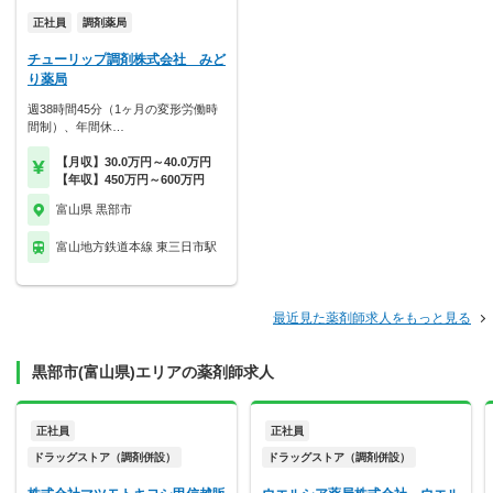
正社員
調剤薬局
チューリップ調剤株式会社 みど
り薬局
週38時間45分（1ヶ月の変形労働時
間制）、年間休…
【月収】30.0万円～40.0万円
【年収】450万円～600万円
富山県 黒部市
富山地方鉄道本線 東三日市駅
最近見た薬剤師求人をもっと見る
黒部市(富山県)エリアの薬剤師求人
正社員
正社員
ドラッグストア（調剤併設）
ドラッグストア（調剤併設）