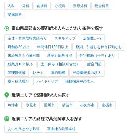
内科
外科
皮膚科
小児科
整形外科
総合科目
泌尿器科
富山県黒部市の薬剤師求人をこだわり条件で探す
産休・育休取得実績有り
スキルアップ
店舗数1～9
店舗数30以上
年間休日120日以上
原則、引越しを伴う転勤なし
未経験者も応募可能
新卒も応募可能
住宅補助（手当）あり
残業月10ｈ以下
土日休み（相談可含む）
総合門前
管理職候補
駅チカ
車通勤可
登録販売者の求人
夏～秋入職可
ハイキャリア
積極採用中の求人
近隣エリアで薬剤師求人を探す
魚津市
氷見市
滑川市
砺波市
小矢部市
南砺市
近隣エリアの路線で薬剤師求人を探す
あいの風とやま鉄道
富山地方鉄道本線