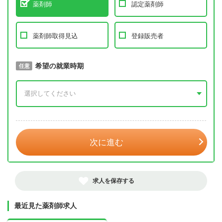
薬剤師
認定薬剤師
薬剤師取得見込
登録販売者
取得予定年
希望の就業時期
必須
任意
年 3月
次に進む
求人を保存する
最近見た薬剤師求人