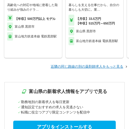
高齢化への対応や地域に密着した取
暮らしを支える仕事だから、自分の
り組みが強みのドラ…
暮らしも大切に。業…
【年収】500万円以上 モデル
【月収】33.5万円
【年収】515万円～650万円
富山県 黒部市
富山県 黒部市
富山地方鉄道本線 電鉄黒部駅
富山地方鉄道本線 電鉄黒部駅
近隣の同じ路線の別の薬剤師求人をもっと見る
富山県の新着求人情報をアプリで見る
勤務地別の新着求人を毎日更新
通知設定でおすすめの求人を見逃さない
転職に役立つアプリ限定コンテンツを配信中
アプリをインストールする