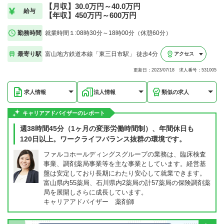
【月収】30.0万円～40.0万円
給与
【年収】450万円～600万円
勤務時間
就業時間１:08時30分～18時00分（休憩60分）
最寄り駅
富山地方鉄道本線「東三日市駅」 徒歩4分
アクセス
更新日：2023/07/18 求人番号：531005
求人情報
法人情報
類似の求人
キャリアアドバイザーのレポート
週38時間45分（1ヶ月の変形労働時間制）、年間休日も
120日以上。ワークライフバランス抜群の環境です。
ファルコホールディングスグループの業務は、臨床検査
事業、調剤薬局事業等を主な事業としています。経営基
盤は安定しており長期にわたり安心して就業できます。
富山県内55薬局、石川県内2薬局の計57薬局の保険調剤薬
局を展開しさらに成長しています。
キャリアアドバイザー 薬剤師