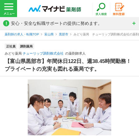
!
安心・安全な転職サポートの提供に努めます。
薬剤師の求人・転職TOP
富山県
黒部市
みどり薬局 チューリップ調剤株式会社の薬剤
正社員
調剤薬局
みどり薬局
チューリップ調剤株式会社
の薬剤師求人
【富山県黒部市】年間休日122日、週38.45時間勤務！
プライベートの充実も図れる薬局です。