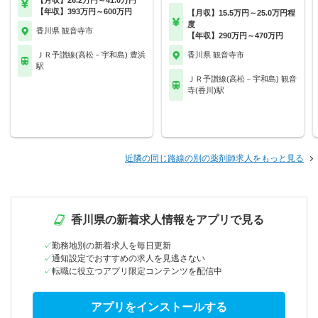
【月収】26.2万円～41.0万円
【年収】393万円～600万円
【月収】15.5万円～25.0万円程
度
香川県 観音寺市
【年収】290万円～470万円
ＪＲ予讃線(高松－宇和島) 豊浜
香川県 観音寺市
駅
ＪＲ予讃線(高松－宇和島) 観音
寺(香川)駅
近隣の同じ路線の別の薬剤師求人をもっと見る
香川県の新着求人情報をアプリで見る
勤務地別の新着求人を毎日更新
通知設定でおすすめの求人を見逃さない
転職に役立つアプリ限定コンテンツを配信中
アプリをインストールする