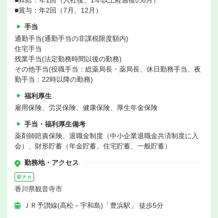
■昇給：年1回（入社後、1年以上経過後の8月）
■賞与：年2回（7月、12月）
手当
通勤手当(通勤手当の非課税限度額内)
住宅手当
残業手当(法定勤務時間以後の勤務)
その他手当(役職手当：総薬局長・薬局長、休日勤務手当、夜
勤手当：22時以降の勤務)
福利厚生
雇用保険、労災保険、健康保険、厚生年金保険
手当・福利厚生備考
薬剤師賠責保険、退職金制度（中小企業退職金共済制度に入
会）、財形貯蓄（年金貯蓄、住宅貯蓄、一般貯蓄）
勤務地・アクセス
駅チカ
香川県観音寺市
ＪＲ予讃線(高松－宇和島)「豊浜駅」 徒歩5分