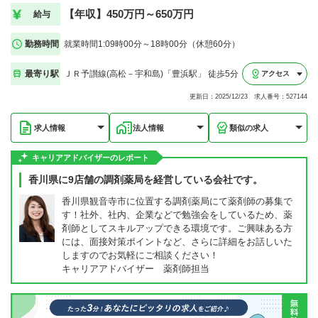
【年収】450万円～650万円
給与
勤務時間
就業時間1:09時00分～18時00分（休憩60分）
最寄り駅
ＪＲ予讃線(高松－宇和島)「豊浜駅」 徒歩5分
アクセス
更新日：2025/12/23 求人番号：527144
求人情報
法人情報
類似の求人
キャリアアドバイザーのレポート
香川県に9店舗の調剤薬局を経営している会社です。
香川県観音寺市に位置する調剤薬局にて薬剤師の募集で
す！社外、社内、企業などで勉強会をしているため、薬
剤師としてスキルアップできる環境です。ご興味ある方
には、面接対策ポイントなど、さらに詳細をお話しいた
しますのでお気軽にご相談ください！
キャリアアドバイザー 薬剤師担当