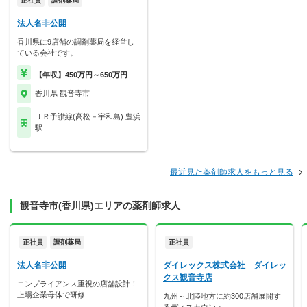
正社員
調剤薬局
法人名非公開
香川県に9店舗の調剤薬局を経営し
ている会社です。
【年収】450万円～650万円
香川県 観音寺市
ＪＲ予讃線(高松－宇和島) 豊浜
駅
最近見た薬剤師求人をもっと見る
観音寺市(香川県)エリアの薬剤師求人
正社員
調剤薬局
正社員
法人名非公開
ダイレックス株式会社 ダイレッ
クス観音寺店
コンプライアンス重視の店舗設計！
上場企業母体で研修…
九州～北陸地方に約300店舗展開す