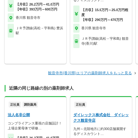
るディスカウント…
【月収】26.2万円～41.0万円
【年収】393万円～600万円
【月収】15.5万円～25.0万円程
度
香川県 観音寺市
【年収】290万円～470万円
ＪＲ予讃線(高松－宇和島) 豊浜
香川県 観音寺市
駅
ＪＲ予讃線(高松－宇和島) 観音
寺(香川)駅
観音寺市(香川県)エリアの薬剤師求人をもっと見る
近隣の同じ路線の別の薬剤師求人
正社員
調剤薬局
正社員
法人名非公開
ダイレックス株式会社 ダイレッ
クス観音寺店
コンプライアンス重視の店舗設計！
上場企業母体で研修…
九州～北陸地方に約300店舗展開す
るディスカウント…