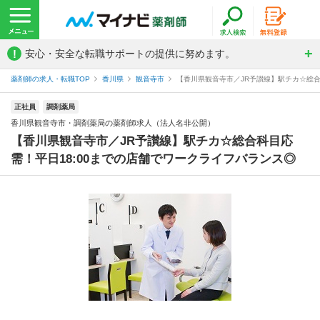
!
安心・安全な転職サポートの提供に努めます。
薬剤師の求人・転職TOP
香川県
観音寺市
【香川県観音寺市／JR予讃線】駅チカ☆総合科
正社員
調剤薬局
香川県観音寺市・調剤薬局の薬剤師求人（法人名非公開）
【香川県観音寺市／JR予讃線】駅チカ☆総合科目応
需！平日18:00までの店舗でワークライフバランス◎