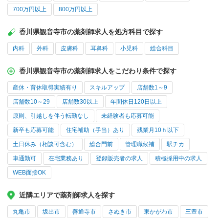
700万円以上
800万円以上
香川県観音寺市の薬剤師求人を処方科目で探す
内科
外科
皮膚科
耳鼻科
小児科
総合科目
香川県観音寺市の薬剤師求人をこだわり条件で探す
産休・育休取得実績有り
スキルアップ
店舗数1～9
店舗数10～29
店舗数30以上
年間休日120日以上
原則、引越しを伴う転勤なし
未経験者も応募可能
新卒も応募可能
住宅補助（手当）あり
残業月10ｈ以下
土日休み（相談可含む）
総合門前
管理職候補
駅チカ
車通勤可
在宅業務あり
登録販売者の求人
積極採用中の求人
WEB面接OK
近隣エリアで薬剤師求人を探す
丸亀市
坂出市
善通寺市
さぬき市
東かがわ市
三豊市