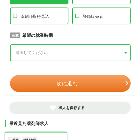
薬剤師取得見込
登録販売者
取得予定年
希望の就業時期
必須
任意
年 3月
次に進む
求人を保存する
最近見た薬剤師求人