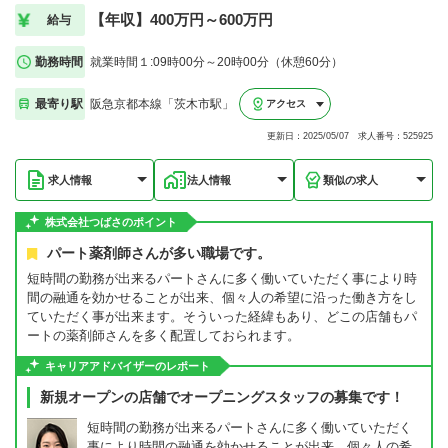
【年収】400万円～600万円
給与
勤務時間
就業時間１:09時00分～20時00分（休憩60分）
最寄り駅
阪急京都本線「茨木市駅」
アクセス
更新日：2025/05/07 求人番号：525925
求人情報
法人情報
類似の求人
株式会社つばさのポイント
パート薬剤師さんが多い職場です。
短時間の勤務が出来るパートさんに多く働いていただく事により時
間の融通を効かせることが出来、個々人の希望に沿った働き方をし
ていただく事が出来ます。そういった経緯もあり、どこの店舗もパ
ートの薬剤師さんを多く配置しておられます。
キャリアアドバイザーのレポート
新規オープンの店舗でオープニングスタッフの募集です！
短時間の勤務が出来るパートさんに多く働いていただく
事により時間の融通を効かせることが出来、個々人の希