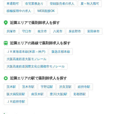
車通勤可
在宅業務あり
登録販売者の求人
夏～秋入職可
積極採用中の求人
WEB面接OK
近隣エリアで薬剤師求人を探す
貝塚市
守口市
枚方市
八尾市
泉佐野市
富田林市
近隣エリアの路線で薬剤師求人を探す
ＪＲ東海道本線(米原－神戸)
阪急京都本線
大阪高速鉄道大阪モノレール
大阪高速鉄道国際文化公園都市モノレール
近隣エリアの駅で薬剤師求人を探す
茨木駅
茨木市駅
宇野辺駅
沢良宜駅
総持寺駅
阪大病院前駅
南茨木駅
豊川(大阪)駅
彩都西駅
ＪＲ総持寺駅