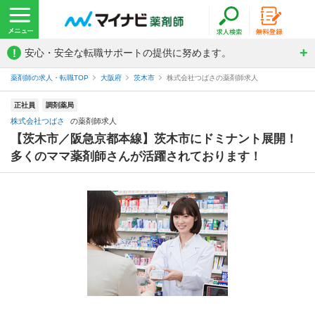
!
安心・安全な転職サポートの提供に努めます。
薬剤師の求人・転職TOP
大阪府
茨木市
株式会社つばさの薬剤師求人
正社員
調剤薬局
株式会社つばさ
の薬剤師求人
【茨木市／阪急京都本線】茨木市にドミナント展開！
多くのママ薬剤師さんが活躍されております！