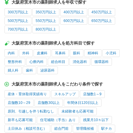
大阪府茨木市の薬剤師求人を年収で探す
300万円以上
350万円以上
400万円以上
450万円以上
500万円以上
550万円以上
600万円以上
650万円以上
700万円以上
800万円以上
大阪府茨木市の薬剤師求人を処方科目で探す
内科
外科
皮膚科
耳鼻科
眼科
精神科
小児科
整形外科
心療内科
総合科目
消化器科
循環器科
婦人科
歯科
泌尿器科
大阪府茨木市の薬剤師求人をこだわり条件で探す
産休・育休取得実績有り
スキルアップ
店舗数1～9
店舗数10～29
店舗数30以上
年間休日120日以上
原則、引越しを伴う転勤なし
未経験者も応募可能
新卒も応募可能
住宅補助（手当）あり
残業月10ｈ以下
土日休み（相談可含む）
総合門前
管理職候補
駅チカ