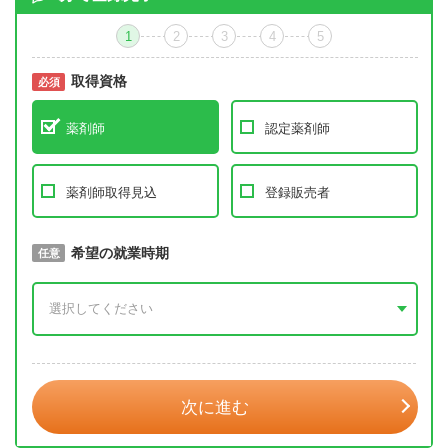
1
2
3
4
5
取得資格
必須
必須
薬剤師
認定薬剤師
薬剤師取得見込
登録販売者
取得予定年
希望の就業時期
必須
任意
年 3月
次に進む