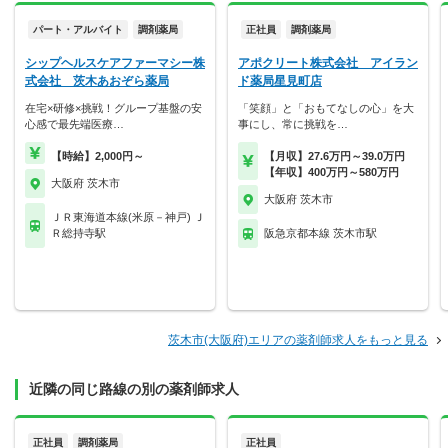
パート・アルバイト
調剤薬局
正社員
調剤薬局
シップヘルスケアファーマシー株
アポクリート株式会社 アイラン
式会社 茨木あおぞら薬局
ド薬局星見町店
在宅×研修×挑戦！グループ基盤の安
「笑顔」と「おもてなしの心」を大
心感で最先端医療…
事にし、常に挑戦を…
【時給】2,000円～
【月収】27.6万円～39.0万円
【年収】400万円～580万円
大阪府 茨木市
大阪府 茨木市
ＪＲ東海道本線(米原－神戸) Ｊ
Ｒ総持寺駅
阪急京都本線 茨木市駅
茨木市(大阪府)エリアの薬剤師求人をもっと見る
近隣の同じ路線の別の薬剤師求人
正社員
調剤薬局
正社員