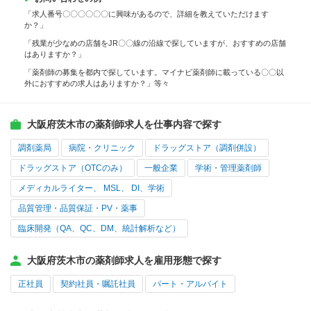
「求人番号〇〇〇〇〇〇に興味があるので、詳細を教えていただけます
か？」
「残業が少なめの店舗をJR〇〇線の沿線で探していますが、おすすめの店舗
はありますか？」
「薬剤師の募集を都内で探しています。マイナビ薬剤師に載っている〇〇以
外におすすめの求人はありますか？」等々
大阪府茨木市の薬剤師求人を仕事内容で探す
調剤薬局
病院・クリニック
ドラッグストア（調剤併設）
ドラッグストア（OTCのみ）
一般企業
学術・管理薬剤師
メディカルライター、 MSL、 DI、学術
品質管理・品質保証・PV・薬事
臨床開発（QA、QC、DM、統計解析など）
大阪府茨木市の薬剤師求人を雇用形態で探す
正社員
契約社員・嘱託社員
パート・アルバイト