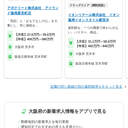
ドラッグストア（調剤併設）
アポクリート株式会社 アイラン
ド薬局星見町店
イオンリテール株式会社 イオン
薬局イオンスタイル新茨木
「笑顔」と「おもてなしの心」を大
事にし、常に挑戦を…
薬剤師を、一つの職業で終わらせな
い。バイヤー、商品…
【月収】27.6万円～39.0万円
【年収】400万円～580万円
【月収】31.1万円～58.0万円
【年収】492万円～846万円
大阪府 茨木市
大阪府 茨木市
阪急京都本線 茨木市駅
阪急京都本線 茨木市駅
近隣の同じ路線の別の薬剤師求人をもっと見る
大阪府の新着求人情報をアプリで見る
勤務地別の新着求人を毎日更新
通知設定でおすすめの求人を見逃さない