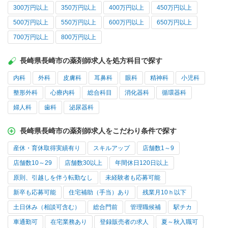
300万円以上
350万円以上
400万円以上
450万円以上
500万円以上
550万円以上
600万円以上
650万円以上
700万円以上
800万円以上
長崎県長崎市の薬剤師求人を処方科目で探す
内科
外科
皮膚科
耳鼻科
眼科
精神科
小児科
整形外科
心療内科
総合科目
消化器科
循環器科
婦人科
歯科
泌尿器科
長崎県長崎市の薬剤師求人をこだわり条件で探す
産休・育休取得実績有り
スキルアップ
店舗数1～9
店舗数10～29
店舗数30以上
年間休日120日以上
原則、引越しを伴う転勤なし
未経験者も応募可能
新卒も応募可能
住宅補助（手当）あり
残業月10ｈ以下
土日休み（相談可含む）
総合門前
管理職候補
駅チカ
車通勤可
在宅業務あり
登録販売者の求人
夏～秋入職可