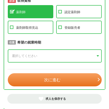
取得資格
必須
必須
薬剤師
認定薬剤師
薬剤師取得見込
登録販売者
取得予定年
希望の就業時期
必須
任意
年 3月
次に進む
求人を保存する