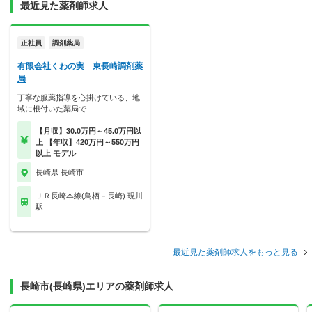
最近見た薬剤師求人
正社員
調剤薬局
有限会社くわの実 東長崎調剤薬
局
丁寧な服薬指導を心掛けている、地
域に根付いた薬局で…
【月収】30.0万円～45.0万円以
上 【年収】420万円～550万円
以上 モデル
長崎県 長崎市
ＪＲ長崎本線(鳥栖－長崎) 現川
駅
最近見た薬剤師求人をもっと見る
長崎市(長崎県)エリアの薬剤師求人