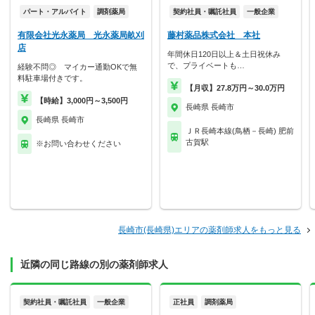
パート・アルバイト
調剤薬局
契約社員・嘱託社員
一般企業
有限会社光永薬局 光永薬局畝刈
藤村薬品株式会社 本社
店
年間休日120日以上＆土日祝休み
で、プライベートも…
経験不問◎ マイカー通勤OKで無
料駐車場付きです。
【月収】27.8万円～30.0万円
【時給】3,000円～3,500円
長崎県 長崎市
長崎県 長崎市
ＪＲ長崎本線(鳥栖－長崎) 肥前
古賀駅
※お問い合わせください
長崎市(長崎県)エリアの薬剤師求人をもっと見る
近隣の同じ路線の別の薬剤師求人
契約社員・嘱託社員
一般企業
正社員
調剤薬局