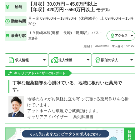
【月収】30.0万円～45.0万円以上
給与
【年収】420万円～550万円以上 モデル
月～金:09時00分～18時30分（休憩60分）,土:09時00分～15時
勤務時間
30分
ＪＲ長崎本線(鳥栖－長崎)「現川駅」 バス・
最寄り駅
アクセス
車8分
更新日：2026/03/16 求人番号：521753
求人情報
法人情報
類似の求人
キャリアアドバイザーのレポート
丁寧な服薬指導を心掛けている、地域に根付いた薬局で
す。
地域の方々がお気軽に立ち寄って頂ける薬局作りを心掛
けています。
アットホームな環境でご就業頂けます。
キャリアアドバイザー 薬剤師担当