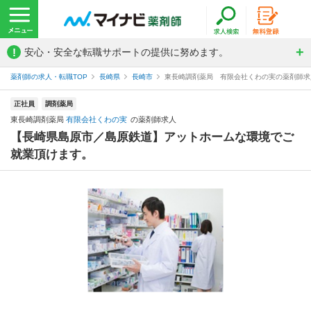
!
安心・安全な転職サポートの提供に努めます。
薬剤師の求人・転職TOP
長崎県
長崎市
東長崎調剤薬局 有限会社くわの実の薬剤師求
正社員
調剤薬局
東長崎調剤薬局
有限会社くわの実
の薬剤師求人
【長崎県島原市／島原鉄道】アットホームな環境でご
就業頂けます。