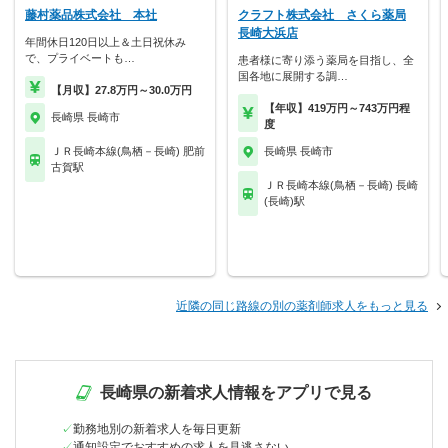
藤村薬品株式会社 本社
クラフト株式会社 さくら薬局
長崎大浜店
年間休日120日以上＆土日祝休み
で、プライベートも…
患者様に寄り添う薬局を目指し、全
国各地に展開する調…
【月収】27.8万円～30.0万円
【年収】419万円～743万円程
長崎県 長崎市
度
ＪＲ長崎本線(鳥栖－長崎) 肥前
長崎県 長崎市
古賀駅
ＪＲ長崎本線(鳥栖－長崎) 長崎
(長崎)駅
近隣の同じ路線の別の薬剤師求人をもっと見る
長崎県の新着求人情報をアプリで見る
勤務地別の新着求人を毎日更新
通知設定でおすすめの求人を見逃さない