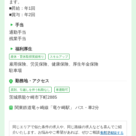
ます。
■昇給：年1回
■賞与：年2回
手当
通勤手当
残業手当
福利厚生
産休・育休取得実績有り
スキルアップ
雇用保険、労災保険、健康保険、厚生年金保険
駐車場
勤務地・アクセス
原則、引越しを伴う転勤なし
車通勤可
茨城県龍ケ崎市下町2885
関東鉄道竜ヶ崎線「竜ケ崎駅」 バス・車2分
同じエリアで似た条件の求人や、同じ路線の求人なども喜んでご紹
介いたします。お悩みやご希望があれば、ぜひご相談ください。
無料で相談する