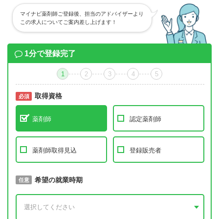
マイナビ薬剤師ご登録後、担当のアドバイザーより
この求人についてご案内差し上げます！
1分で登録完了
1
2
3
4
5
取得資格
必須
必須
薬剤師
認定薬剤師
薬剤師取得見込
登録販売者
取得予定年
希望の就業時期
必須
任意