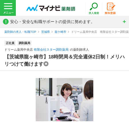
!
安心・安全な転職サポートの提供に努めます。
薬剤師の求人・転職TOP
茨城県
龍ケ崎市
ドリーム薬局中央店 有限会社スター調剤薬
正社員
調剤薬局
ドリーム薬局中央店
有限会社スター調剤薬局
の薬剤師求人
【茨城県龍ヶ崎市】18時閉局＆完全週休2日制！メリハ
リつけて働けます◎