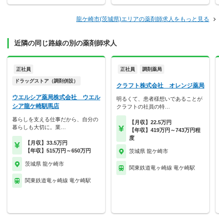
龍ケ崎市(茨城県)エリアの薬剤師求人をもっと見る
近隣の同じ路線の別の薬剤師求人
正社員
正社員
調剤薬局
ドラッグストア（調剤併設）
クラフト株式会社 オレンジ薬局
ウエルシア薬局株式会社 ウエル
明るくて、患者様想いであることが
シア龍ケ崎馴馬店
クラフトの社員の特…
暮らしを支える仕事だから、自分の
【月収】22.5万円
暮らしも大切に。業…
【年収】419万円～743万円程
度
【月収】33.5万円
【年収】515万円～650万円
茨城県 龍ケ崎市
茨城県 龍ケ崎市
関東鉄道竜ヶ崎線 竜ケ崎駅
関東鉄道竜ヶ崎線 竜ケ崎駅