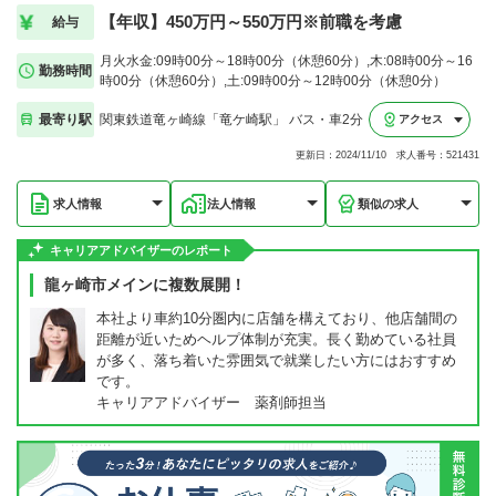
【年収】450万円～550万円※前職を考慮
給与
月火水金:09時00分～18時00分（休憩60分）,木:08時00分～16
勤務時間
時00分（休憩60分）,土:09時00分～12時00分（休憩0分）
最寄り駅
関東鉄道竜ヶ崎線「竜ケ崎駅」 バス・車2分
アクセス
更新日：2024/11/10 求人番号：521431
求人情報
法人情報
類似の求人
キャリアアドバイザーのレポート
龍ヶ崎市メインに複数展開！
本社より車約10分圏内に店舗を構えており、他店舗間の
距離が近いためヘルプ体制が充実。長く勤めている社員
が多く、落ち着いた雰囲気で就業したい方にはおすすめ
です。
キャリアアドバイザー 薬剤師担当