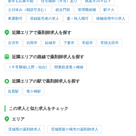
新卒も応募可能
住宅補助（手当）あり
残業月10ｈ以下
土日休み（相談可含む）
総合門前
管理職候補
駅チカ
車通勤可
登録販売者の求人
夏～秋入職可
積極採用中の求人
近隣エリアで薬剤師求人を探す
古河市
石岡市
結城市
下妻市
常総市
常陸太田市
近隣エリアの路線で薬剤師求人を探す
ＪＲ常磐線(上野－仙台)
関東鉄道竜ヶ崎線
近隣エリアの駅で薬剤師求人を探す
佐貫駅
竜ケ崎駅
この求人と似た求人をチェック
エリア
茨城県の薬剤師求人
茨城県龍ケ崎市の薬剤師求人