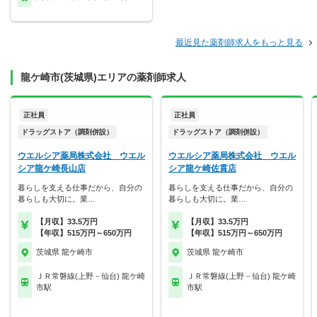
最近見た薬剤師求人をもっと見る
龍ケ崎市(茨城県)エリアの薬剤師求人
正社員
正社員
ドラッグストア（調剤併設）
ドラッグストア（調剤併設）
ウエルシア薬局株式会社 ウエル
ウエルシア薬局株式会社 ウエル
シア龍ケ崎長山店
シア龍ケ崎佐貫店
暮らしを支える仕事だから、自分の
暮らしを支える仕事だから、自分の
暮らしも大切に。業…
暮らしも大切に。業…
【月収】33.5万円
【月収】33.5万円
【年収】515万円～650万円
【年収】515万円～650万円
茨城県 龍ケ崎市
茨城県 龍ケ崎市
ＪＲ常磐線(上野－仙台) 龍ケ崎
ＪＲ常磐線(上野－仙台) 龍ケ崎
市駅
市駅