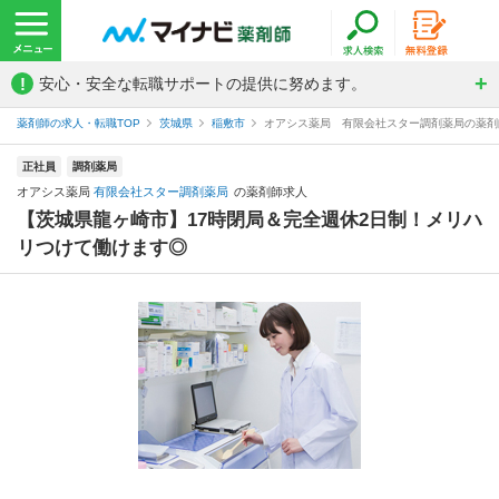
!
安心・安全な転職サポートの提供に努めます。
薬剤師の求人・転職TOP
茨城県
稲敷市
オアシス薬局 有限会社スター調剤薬局の薬剤
正社員
調剤薬局
オアシス薬局
有限会社スター調剤薬局
の薬剤師求人
【茨城県龍ヶ崎市】17時閉局＆完全週休2日制！メリハ
リつけて働けます◎