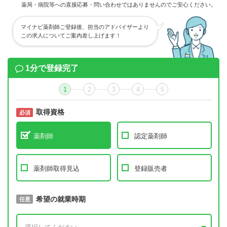
薬局・病院等への直接応募・問い合わせではありませんのでご安心ください。
マイナビ薬剤師ご登録後、担当のアドバイザーより
この求人についてご案内差し上げます！
1分で登録完了
1
2
3
4
5
取得資格
必須
必須
薬剤師
認定薬剤師
薬剤師取得見込
登録販売者
取得予定年
希望の就業時期
必須
任意