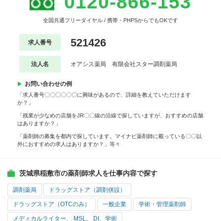
0120-866-153
全国共通フリーダイヤル / 携帯・PHPSからでもOKです
521426
求人番号
法人名
オアシス薬局 有限会社スター調剤薬局
お問い合わせの例
「求人番号〇〇〇〇〇〇に興味があるので、詳細を教えていただけます
か？」
「残業が少なめの店舗をJR〇〇線の沿線で探していますが、おすすめの店舗
はありますか？」
「薬剤師の募集を都内で探しています。マイナビ薬剤師に載っている〇〇以
外におすすめの求人はありますか？」等々
茨城県稲敷市の薬剤師求人を仕事内容で探す
調剤薬局
ドラッグストア（調剤併設）
ドラッグストア（OTCのみ）
一般企業
学術・管理薬剤師
メディカルライター、 MSL、 DI、学術