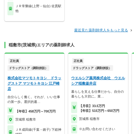
ＪＲ常磐線(上野－仙台) 佐貫駅
他
最近見た薬剤師求人をもっと見る
稲敷市(茨城県)エリアの薬剤師求人
正社員
正社員
ドラッグストア（調剤併設）
ドラッグストア（調剤併設）
株式会社マツモトキヨシ ドラッ
ウエルシア薬局株式会社 ウエル
グストア マツモトキヨシ 江戸崎
シア稲敷釜井店
店
暮らしを支える仕事だから、自分の
暮らしも大切に。業…
自分らしく働く。それが、いい仕事
の第一歩。選択的週…
【月収】33.5万円
【年収】515万円～650万円
【年収】458万円～700万円
茨城県 稲敷市
茨城県 稲敷市
※お問い合わせください
ＪＲ成田線(千葉－銚子) 下総神