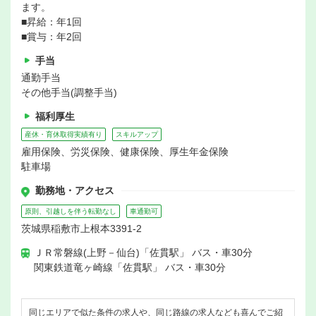
ます。
■昇給：年1回
■賞与：年2回
手当
通勤手当
その他手当(調整手当)
福利厚生
産休・育休取得実績有り
スキルアップ
雇用保険、労災保険、健康保険、厚生年金保険
駐車場
勤務地・アクセス
原則、引越しを伴う転勤なし
車通勤可
茨城県稲敷市上根本3391-2
ＪＲ常磐線(上野－仙台)「佐貫駅」 バス・車30分
関東鉄道竜ヶ崎線「佐貫駅」 バス・車30分
同じエリアで似た条件の求人や、同じ路線の求人なども喜んでご紹