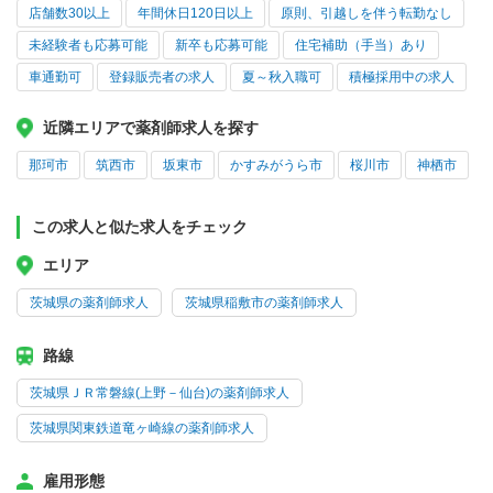
店舗数30以上
年間休日120日以上
原則、引越しを伴う転勤なし
未経験者も応募可能
新卒も応募可能
住宅補助（手当）あり
車通勤可
登録販売者の求人
夏～秋入職可
積極採用中の求人
近隣エリアで薬剤師求人を探す
那珂市
筑西市
坂東市
かすみがうら市
桜川市
神栖市
この求人と似た求人をチェック
エリア
茨城県の薬剤師求人
茨城県稲敷市の薬剤師求人
路線
茨城県ＪＲ常磐線(上野－仙台)の薬剤師求人
茨城県関東鉄道竜ヶ崎線の薬剤師求人
雇用形態