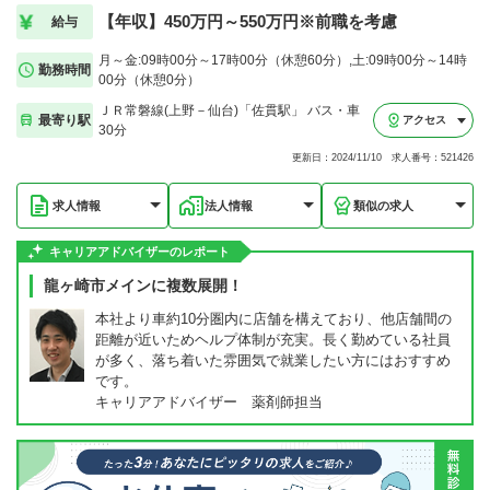
【年収】450万円～550万円※前職を考慮
給与
月～金:09時00分～17時00分（休憩60分）,土:09時00分～14時
勤務時間
00分（休憩0分）
ＪＲ常磐線(上野－仙台)「佐貫駅」 バス・車
最寄り駅
アクセス
30分
更新日：2024/11/10 求人番号：521426
求人情報
法人情報
類似の求人
キャリアアドバイザーのレポート
龍ヶ崎市メインに複数展開！
本社より車約10分圏内に店舗を構えており、他店舗間の
距離が近いためヘルプ体制が充実。長く勤めている社員
が多く、落ち着いた雰囲気で就業したい方にはおすすめ
です。
キャリアアドバイザー 薬剤師担当