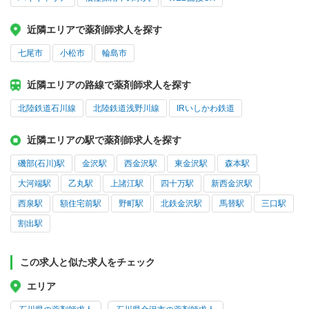
近隣エリアで薬剤師求人を探す
七尾市
小松市
輪島市
近隣エリアの路線で薬剤師求人を探す
北陸鉄道石川線
北陸鉄道浅野川線
IRいしかわ鉄道
近隣エリアの駅で薬剤師求人を探す
磯部(石川)駅
金沢駅
西金沢駅
東金沢駅
森本駅
大河端駅
乙丸駅
上諸江駅
四十万駅
新西金沢駅
西泉駅
額住宅前駅
野町駅
北鉄金沢駅
馬替駅
三口駅
割出駅
この求人と似た求人をチェック
エリア