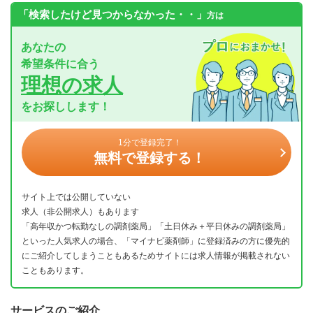
「検索したけど見つからなかった・・」
方は
あなたの
希望条件に合う
理想の求人
をお探しします！
1分で登録完了！
無料で登録する！
サイト上では公開していない
求人（非公開求人）もあります
「高年収かつ転勤なしの調剤薬局」「土日休み＋平日休みの調剤薬局」
といった人気求人の場合、「マイナビ薬剤師」に登録済みの方に優先的
にご紹介してしまうこともあるためサイトには求人情報が掲載されない
こともあります。
サービスのご紹介