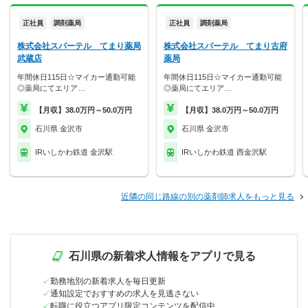
正社員
調剤薬局
正社員
調剤薬局
株式会社スパーテル てまり薬局
株式会社スパーテル てまり古府
武蔵店
薬局
年間休日115日☆マイカー通勤可能
年間休日115日☆マイカー通勤可能
◎薬局にてエリア…
◎薬局にてエリア…
【月収】38.0万円～50.0万円
【月収】38.0万円～50.0万円
石川県 金沢市
石川県 金沢市
IRいしかわ鉄道 金沢駅
IRいしかわ鉄道 西金沢駅
近隣の同じ路線の別の薬剤師求人をもっと見る
石川県の新着求人情報をアプリで見る
勤務地別の新着求人を毎日更新
通知設定でおすすめの求人を見逃さない
転職に役立つアプリ限定コンテンツを配信中