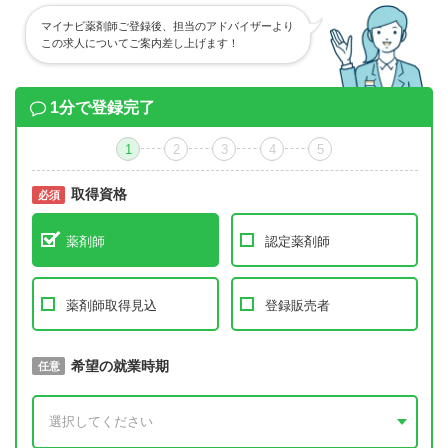
マイナビ薬剤師ご登録後、担当のアドバイザーより
この求人についてご案内差し上げます！
1分で登録完了
1
2
3
4
5
取得資格
必須
必須
薬剤師
認定薬剤師
薬剤師取得見込
登録販売者
取得予定年
希望の就業時期
必須
任意