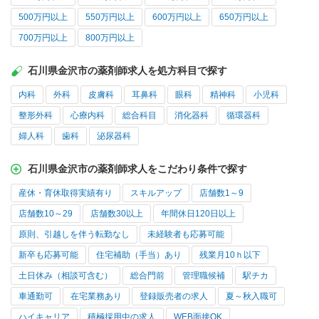
500万円以上
550万円以上
600万円以上
650万円以上
700万円以上
800万円以上
石川県金沢市の薬剤師求人を処方科目で探す
内科
外科
皮膚科
耳鼻科
眼科
精神科
小児科
整形外科
心療内科
総合科目
消化器科
循環器科
婦人科
歯科
泌尿器科
石川県金沢市の薬剤師求人をこだわり条件で探す
産休・育休取得実績有り
スキルアップ
店舗数1～9
店舗数10～29
店舗数30以上
年間休日120日以上
原則、引越しを伴う転勤なし
未経験者も応募可能
新卒も応募可能
住宅補助（手当）あり
残業月10ｈ以下
土日休み（相談可含む）
総合門前
管理職候補
駅チカ
車通勤可
在宅業務あり
登録販売者の求人
夏～秋入職可
ハイキャリア
積極採用中の求人
WEB面接OK