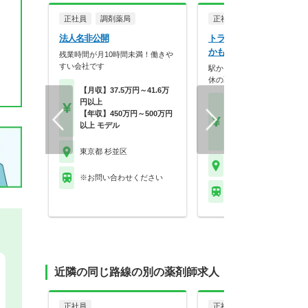
正社員
調剤薬局
正社員
調剤薬局
法人名非公開
トライアドジャパン株式
かもめ薬局 下高井戸店
残業時間が月10時間未満！働きや
すい会社です
駅から1分の好アクセス！産
休の取得実績多数！ワ…
【月収】37.5万円～41.6万
円以上
【月収】26.2万円以上
【年収】450万円～500万円
【年収】400万円～48
以上 モデル
以上
【時給】2,000円～
東京都 杉並区
東京都 杉並区
※お問い合わせください
京王線 下高井戸駅 他
近隣の同じ路線の別の薬剤師求人
正社員
正社員
調剤薬局