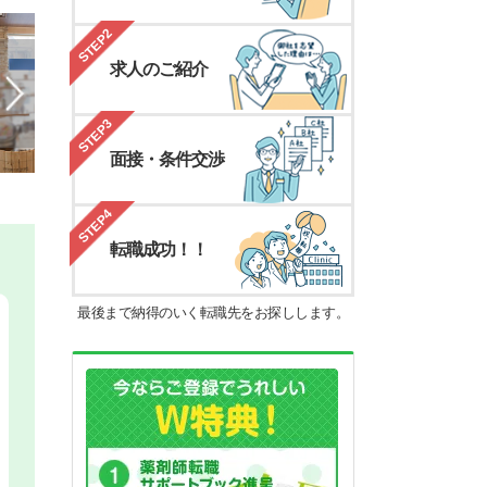
STEP2
求人のご紹介
STEP3
面接・条件交渉
STEP4
転職成功！！
最後まで納得のいく転職先をお探しします。