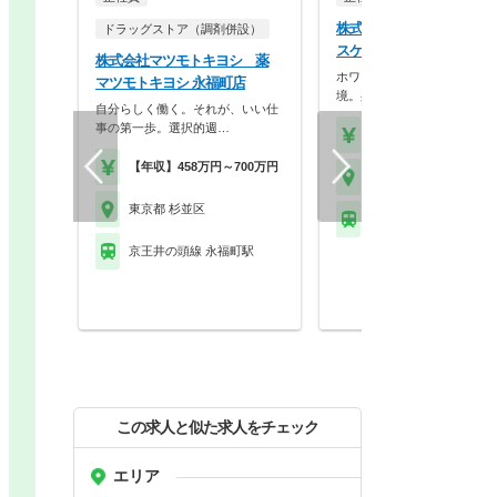
株式会社ココカラファイン
ドラッグストア（調剤併設）
スケア セイジョー久我山
株式会社マツモトキヨシ 薬
ホワイト500認定のクリーン
マツモトキヨシ 永福町店
境。身だしなみの自…
自分らしく働く。それが、いい仕
事の第一歩。選択的週…
【年収】430万円～56
【年収】458万円～700万円
東京都 杉並区
東京都 杉並区
京王井の頭線 久我山駅
京王井の頭線 永福町駅
この求人と似た求人をチェック
エリア