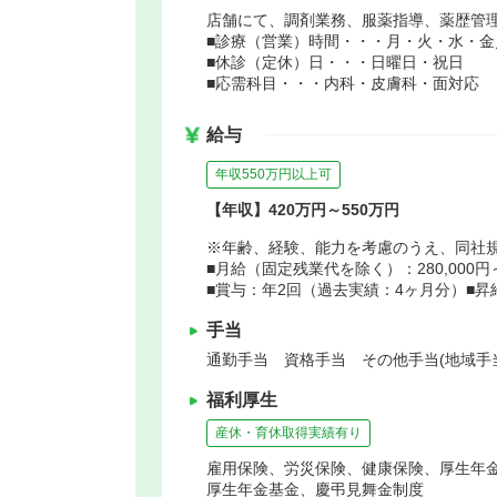
店舗にて、調剤業務、服薬指導、薬歴管
■診療（営業）時間・・・月・火・水・金／9:00
■休診（定休）日・・・日曜日・祝日
■応需科目・・・内科・皮膚科・面対応
給与
年収550万円以上可
【年収】420万円～550万円
※年齢、経験、能力を考慮のうえ、同社
■月給（固定残業代を除く）：280,000円～3
■賞与：年2回（過去実績：4ヶ月分）■昇
手当
通勤手当 資格手当 その他手当(地域手
福利厚生
産休・育休取得実績有り
雇用保険、労災保険、健康保険、厚生年
厚生年金基金、慶弔見舞金制度