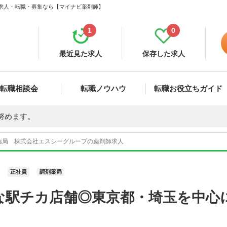
 求人・転職・募集なら【マイナビ薬剤師】
1
0
最近見た求人
保存した求人
転職相談会
転職ノウハウ
転職お役立ちガイド
努めます。
薬局 株式会社エスシーグループの薬剤師求人
正社員
調剤薬局
な駅チカ店舗◎東京都・埼玉を中心