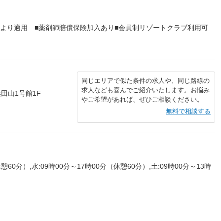
上より適用 ■薬剤師賠償保険加入あり■会員制リゾートクラブ利用可
同じエリアで似た条件の求人や、同じ路線の
求人なども喜んでご紹介いたします。お悩み
浜田山1号館1F
やご希望があれば、ぜひご相談ください。
無料で相談する
60分）,水:09時00分～17時00分（休憩60分）,土:09時00分～13時