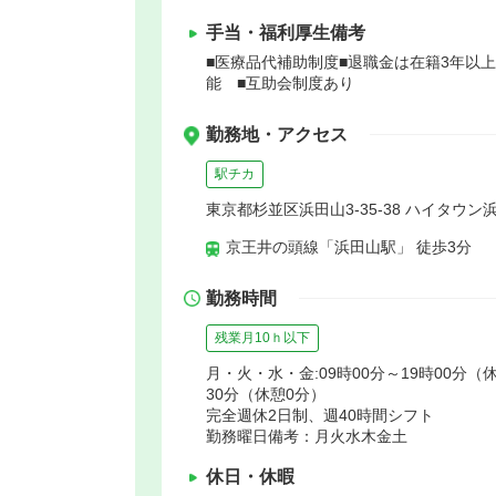
手当・福利厚生備考
■医療品代補助制度■退職金は在籍3年以
能 ■互助会制度あり
勤務地・アクセス
駅チカ
東京都杉並区浜田山3-35-38 ハイタウン
京王井の頭線「浜田山駅」 徒歩3分
勤務時間
残業月10ｈ以下
月・火・水・金:09時00分～19時00分（休憩
30分（休憩0分）
完全週休2日制、週40時間シフト
勤務曜日備考：月火水木金土
休日・休暇