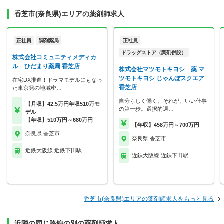
香芝市(奈良県)エリアの薬剤師求人
正社員
調剤薬局
正社員
ドラッグストア（調剤併設）
株式会社コミュニティメディカ
ル ひだまり薬局 香芝店
株式会社マツモトキヨシ 薬 マ
ツモトキヨシ じゃんぼスクエア
在宅DX推進！ドラマモデルにもなっ
香芝店
た東京発の地域密…
自分らしく働く。それが、いい仕事
【月収】42.5万円年収510万モ
の第一歩。選択的週…
デル
【年収】510万円～680万円
【年収】458万円～700万円
奈良県 香芝市
奈良県 香芝市
近鉄大阪線 近鉄下田駅
近鉄大阪線 近鉄下田駅
香芝市(奈良県)エリアの薬剤師求人をもっと見る
近隣の同じ路線の別の薬剤師求人