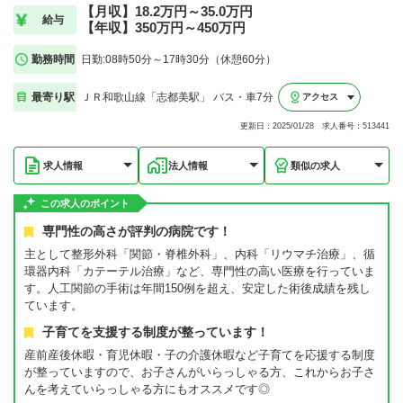
【月収】18.2万円～35.0万円
給与
【年収】350万円～450万円
勤務時間
日勤:08時50分～17時30分（休憩60分）
最寄り駅
ＪＲ和歌山線「志都美駅」 バス・車7分
アクセス
更新日：2025/01/28 求人番号：513441
求人情報
法人情報
類似の求人
この求人のポイント
専門性の高さが評判の病院です！
主として整形外科「関節・脊椎外科」、内科「リウマチ治療」、循
環器内科「カテーテル治療」など、専門性の高い医療を行っていま
す。人工関節の手術は年間150例を超え、安定した術後成績を残し
ています。
子育てを支援する制度が整っています！
産前産後休暇・育児休暇・子の介護休暇など子育てを応援する制度
が整っていますので、お子さんがいらっしゃる方、これからお子さ
んを考えていらっしゃる方にもオススメです◎