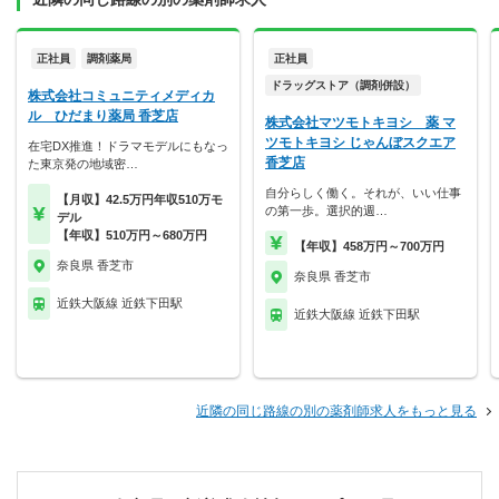
正社員
調剤薬局
正社員
ドラッグストア（調剤併設）
株式会社コミュニティメディカ
ル ひだまり薬局 香芝店
株式会社マツモトキヨシ 薬 マ
ツモトキヨシ じゃんぼスクエア
在宅DX推進！ドラマモデルにもなっ
香芝店
た東京発の地域密…
自分らしく働く。それが、いい仕事
【月収】42.5万円年収510万モ
の第一歩。選択的週…
デル
【年収】510万円～680万円
【年収】458万円～700万円
奈良県 香芝市
奈良県 香芝市
近鉄大阪線 近鉄下田駅
近鉄大阪線 近鉄下田駅
近隣の同じ路線の別の薬剤師求人をもっと見る