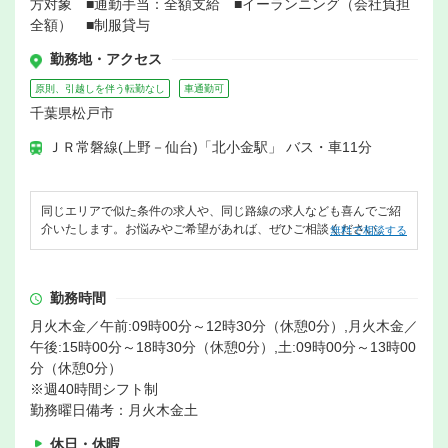
方対象 ■通勤手当：全額支給 ■イーランニング（会社負担
全額） ■制服貸与
勤務地・アクセス
原則、引越しを伴う転勤なし
車通勤可
千葉県松戸市
ＪＲ常磐線(上野－仙台)「北小金駅」 バス・車11分
同じエリアで似た条件の求人や、同じ路線の求人なども喜んでご紹
介いたします。お悩みやご希望があれば、ぜひご相談ください。
無料で相談する
勤務時間
月火木金／午前:09時00分～12時30分（休憩0分）,月火木金／
午後:15時00分～18時30分（休憩0分）,土:09時00分～13時00
分（休憩0分）
※週40時間シフト制
勤務曜日備考：月火木金土
休日・休暇