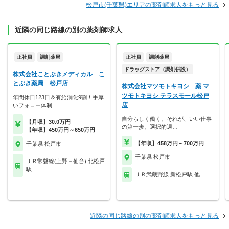
松戸市(千葉県)エリアの薬剤師求人をもっと見る
近隣の同じ路線の別の薬剤師求人
正社員
調剤薬局
正社員
調剤薬局
ドラッグストア（調剤併設）
株式会社ことぶきメディカル こ
とぶき薬局 松戸店
株式会社マツモトキヨシ 薬 マ
ツモトキヨシ テラスモール松戸
年間休日123日＆有給消化9割！手厚
店
いフォロー体制…
自分らしく働く。それが、いい仕事
【月収】30.0万円
の第一歩。選択的週…
【年収】450万円～650万円
【年収】458万円～700万円
千葉県 松戸市
千葉県 松戸市
ＪＲ常磐線(上野－仙台) 北松戸
駅
ＪＲ武蔵野線 新松戸駅 他
近隣の同じ路線の別の薬剤師求人をもっと見る