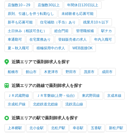
店舗数10～29
店舗数30以上
年間休日120日以上
原則、引越しを伴う転勤なし
未経験者も応募可能
新卒も応募可能
住宅補助（手当）あり
残業月10ｈ以下
土日休み（相談可含む）
総合門前
管理職候補
駅チカ
車通勤可
在宅業務あり
登録販売者の求人
年内入職可
夏～秋入職可
積極採用中の求人
WEB面接OK
近隣エリアで薬剤師求人を探す
船橋市
館山市
木更津市
野田市
茂原市
成田市
近隣エリアの路線で薬剤師求人を探す
ＪＲ武蔵野線
ＪＲ常磐線(上野－仙台)
東武野田線
京成本線
京成松戸線
北総鉄道北総線
流鉄流山線
近隣エリアの駅で薬剤師求人を探す
上本郷駅
北小金駅
北松戸駅
幸谷駅
五香駅
新松戸駅