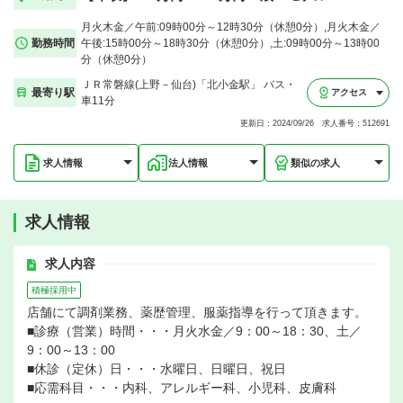
月火木金／午前:09時00分～12時30分（休憩0分）,月火木金／
勤務時間
午後:15時00分～18時30分（休憩0分）,土:09時00分～13時00
分（休憩0分）
ＪＲ常磐線(上野－仙台)「北小金駅」 バス・
最寄り駅
アクセス
車11分
更新日：2024/09/26 求人番号：512691
求人情報
法人情報
類似の求人
求人情報
求人内容
積極採用中
店舗にて調剤業務、薬歴管理、服薬指導を行って頂きます。
■診療（営業）時間・・・月火水金／9：00～18：30、土／
9：00～13：00
■休診（定休）日・・・水曜日、日曜日、祝日
■応需科目・・・内科、アレルギー科、小児科、皮膚科