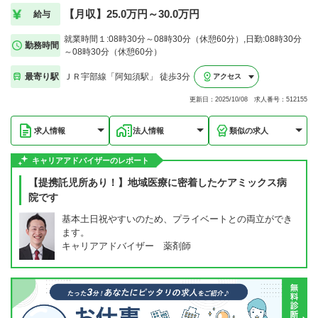
【月収】25.0万円～30.0万円
給与
就業時間１:08時30分～08時30分（休憩60分）,日勤:08時30分
勤務時間
～08時30分（休憩60分）
最寄り駅
ＪＲ宇部線「阿知須駅」 徒歩3分
アクセス
更新日：2025/10/08 求人番号：512155
求人情報
法人情報
類似の求人
キャリアアドバイザーのレポート
【提携託児所あり！】地域医療に密着したケアミックス病
院です
基本土日祝やすいのため、プライベートとの両立ができ
ます。
キャリアアドバイザー 薬剤師