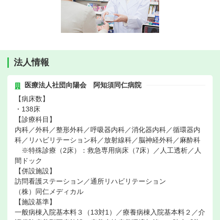
法人情報
医療法人社団向陽会 阿知須同仁病院
【病床数】
・138床
【診療科目】
内科／外科／整形外科／呼吸器内科／消化器内科／循環器内
科／リハビリテーション科／放射線科／脳神経外科／麻酔科
※特殊診療（2床）：救急専用病床（7床）／人工透析／人
間ドック
【併設施設】
訪問看護ステーション／通所リハビリテーション
（株）同仁メディカル
【施設基準】
一般病棟入院基本料３（13対1）／療養病棟入院基本料２／介