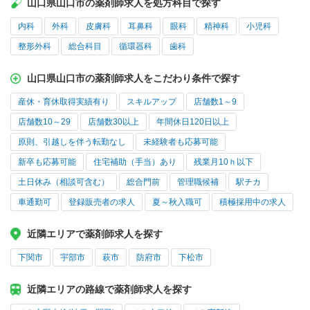
山口県山口市の薬剤師求人を処方科目で探す
内科
外科
皮膚科
耳鼻科
眼科
精神科
小児科
整形外科
総合科目
循環器科
歯科
山口県山口市の薬剤師求人をこだわり条件で探す
産休・育休取得実績有り
スキルアップ
店舗数1～9
店舗数10～29
店舗数30以上
年間休日120日以上
原則、引越しを伴う転勤なし
未経験者も応募可能
新卒も応募可能
住宅補助（手当）あり
残業月10ｈ以下
土日休み（相談可含む）
総合門前
管理職候補
駅チカ
車通勤可
登録販売者の求人
夏～秋入職可
積極採用中の求人
近隣エリアで薬剤師求人を探す
下関市
宇部市
萩市
防府市
下松市
近隣エリアの路線で薬剤師求人を探す