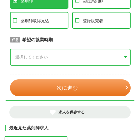
薬剤師
認定薬剤師
薬剤師取得見込
登録販売者
取得予定年
希望の就業時期
必須
任意
年 3月
次に進む
求人を保存する
最近見た薬剤師求人