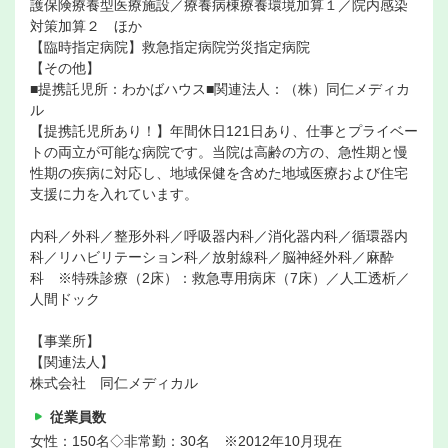
護保険療養型医療施設／療養病棟療養環境加算１／院内感染
対策加算２ ほか
【臨時指定病院】救急指定病院労災指定病院
【その他】
■提携託児所：わかばハウス■関連法人：（株）同仁メディカ
ル
【提携託児所あり！】年間休日121日あり、仕事とプライベー
トの両立が可能な病院です。当院は高齢の方の、急性期と慢
性期の疾病に対応し、地域保健を含めた地域医療および住宅
支援に力を入れています。
内科／外科／整形外科／呼吸器内科／消化器内科／循環器内
科／リハビリテーション科／放射線科／脳神経外科／麻酔
科 ※特殊診療（2床）：救急専用病床（7床）／人工透析／
人間ドック
【事業所】
【関連法人】
株式会社 同仁メディカル
従業員数
女性：150名◇非常勤：30名 ※2012年10月現在