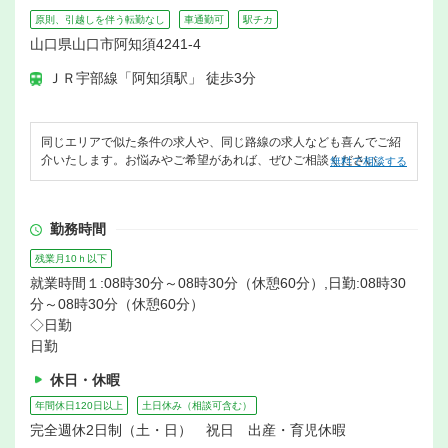
原則、引越しを伴う転勤なし
車通勤可
駅チカ
山口県山口市阿知須4241-4
ＪＲ宇部線「阿知須駅」 徒歩3分
同じエリアで似た条件の求人や、同じ路線の求人なども喜んでご紹
介いたします。お悩みやご希望があれば、ぜひご相談ください。
無料で相談する
勤務時間
残業月10ｈ以下
就業時間１:08時30分～08時30分（休憩60分）,日勤:08時30
分～08時30分（休憩60分）
◇日勤
日勤
休日・休暇
年間休日120日以上
土日休み（相談可含む）
完全週休2日制（土・日） 祝日 出産・育児休暇