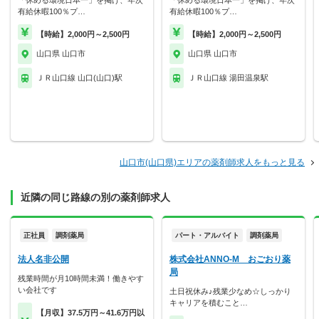
「休める環境日本一」を掲げ、年次
「休める環境日本一」を掲げ、年次
有給休暇100％プ…
有給休暇100％プ…
【時給】2,000円～2,500円
【時給】2,000円～2,500円
山口県 山口市
山口県 山口市
ＪＲ山口線 山口(山口)駅
ＪＲ山口線 湯田温泉駅
山口市(山口県)エリアの薬剤師求人をもっと見る
近隣の同じ路線の別の薬剤師求人
正社員
調剤薬局
パート・アルバイト
調剤薬局
法人名非公開
株式会社ANNO-M おごおり薬
局
残業時間が月10時間未満！働きやす
い会社です
土日祝休み♪残業少なめ☆しっかり
キャリアを積むこと…
【月収】37.5万円～41.6万円以