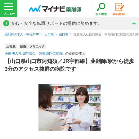
!
安心・安全な転職サポートの提供に努めます。
薬剤師の求人・転職TOP
山口県
山口市
医療法人社団向陽会 阿知須同仁病院の薬剤師
正社員
病院・クリニック
医療法人社団向陽会 阿知須同仁病院
の薬剤師求人
【山口県山口市阿知須／JR宇部線】薬剤師/駅から徒歩
3分のアクセス抜群の病院です