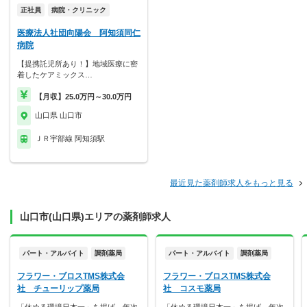
正社員
病院・クリニック
医療法人社団向陽会 阿知須同仁
病院
【提携託児所あり！】地域医療に密
着したケアミックス…
【月収】25.0万円～30.0万円
山口県 山口市
ＪＲ宇部線 阿知須駅
最近見た薬剤師求人をもっと見る
山口市(山口県)エリアの薬剤師求人
パート・アルバイト
調剤薬局
パート・アルバイト
調剤薬局
フラワー・ブロスTMS株式会
フラワー・ブロスTMS株式会
社 チューリップ薬局
社 コスモ薬局