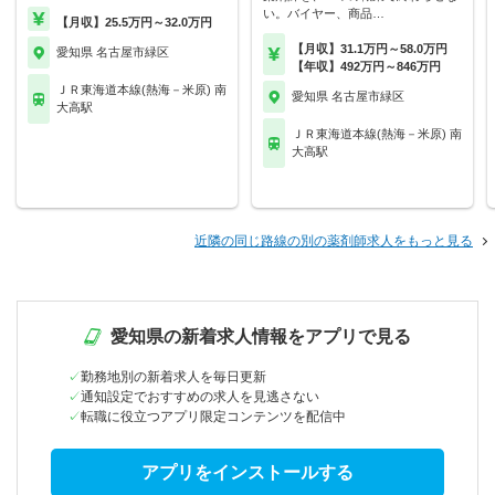
い。バイヤー、商品…
【月収】25.5万円～32.0万円
【月収】31.1万円～58.0万円
愛知県 名古屋市緑区
【年収】492万円～846万円
ＪＲ東海道本線(熱海－米原) 南
愛知県 名古屋市緑区
大高駅
ＪＲ東海道本線(熱海－米原) 南
大高駅
近隣の同じ路線の別の薬剤師求人をもっと見る
愛知県の新着求人情報をアプリで見る
勤務地別の新着求人を毎日更新
通知設定でおすすめの求人を見逃さない
転職に役立つアプリ限定コンテンツを配信中
アプリをインストールする