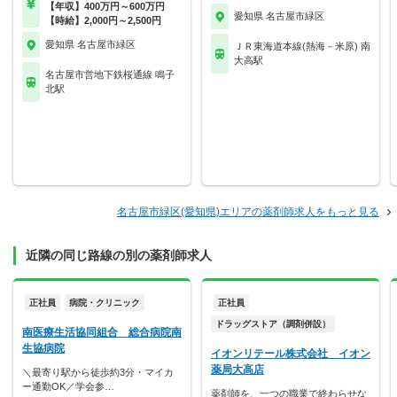
【年収】400万円～600万円
愛知県 名古屋市緑区
【時給】2,000円～2,500円
愛知県 名古屋市緑区
ＪＲ東海道本線(熱海－米原) 南
大高駅
名古屋市営地下鉄桜通線 鳴子
北駅
名古屋市緑区(愛知県)エリアの薬剤師求人をもっと見る
近隣の同じ路線の別の薬剤師求人
正社員
病院・クリニック
正社員
ドラッグストア（調剤併設）
南医療生活協同組合 総合病院南
生協病院
イオンリテール株式会社 イオン
薬局大高店
＼最寄り駅から徒歩約3分・マイカ
ー通勤OK／学会参…
薬剤師を、一つの職業で終わらせな