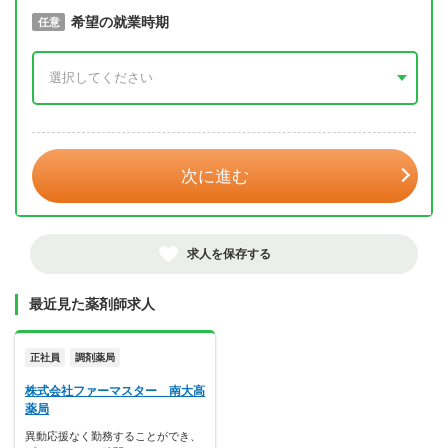
取得予定年
希望の就業時期
必須
任意
年 3月
次に進む
求人を保存する
最近見た薬剤師求人
正社員
調剤薬局
株式会社ファーマスター 南大高
薬局
異動応援なく勤務することができ、