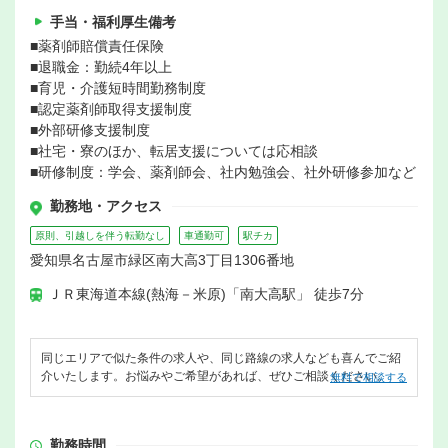
手当・福利厚生備考
■薬剤師賠償責任保険
■退職金：勤続4年以上
■育児・介護短時間勤務制度
■認定薬剤師取得支援制度
■外部研修支援制度
■社宅・寮のほか、転居支援については応相談
■研修制度：学会、薬剤師会、社内勉強会、社外研修参加など
勤務地・アクセス
原則、引越しを伴う転勤なし
車通勤可
駅チカ
愛知県名古屋市緑区南大高3丁目1306番地
ＪＲ東海道本線(熱海－米原)「南大高駅」 徒歩7分
同じエリアで似た条件の求人や、同じ路線の求人なども喜んでご紹
介いたします。お悩みやご希望があれば、ぜひご相談ください。
無料で相談する
勤務時間