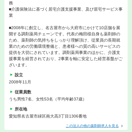
務
■介護保険法に基づく居宅介護支援事業、及び居宅サービス事
業
■2008年に創立し、名古屋市から大府市にかけて10店舗を展
開する調剤薬局チェーンです。代表の梅田様自身も薬剤師の
ため、薬剤師の気持ちをしっかり理解頂け、従業員の長期就
業のための労働環境整備と、患者様への質の高いサービスの
提供を大切にされています。調剤薬局事業のほかに、介護支
援事業を経営されており、2事業を軸に安定した経営基盤がご
ざいます。
設立
2008年11月
従業員数
うち男性7名、女性53名（平均年齢37歳）
所在地
愛知県名古屋市緑区南大高3丁目1306番地
この法人の他の薬剤師求人を見る