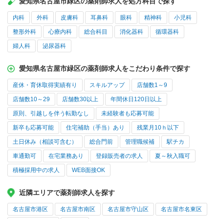
愛知県名古屋市緑区の薬剤師求人を処方科目で探す
内科
外科
皮膚科
耳鼻科
眼科
精神科
小児科
整形外科
心療内科
総合科目
消化器科
循環器科
婦人科
泌尿器科
愛知県名古屋市緑区の薬剤師求人をこだわり条件で探す
産休・育休取得実績有り
スキルアップ
店舗数1～9
店舗数10～29
店舗数30以上
年間休日120日以上
原則、引越しを伴う転勤なし
未経験者も応募可能
新卒も応募可能
住宅補助（手当）あり
残業月10ｈ以下
土日休み（相談可含む）
総合門前
管理職候補
駅チカ
車通勤可
在宅業務あり
登録販売者の求人
夏～秋入職可
積極採用中の求人
WEB面接OK
近隣エリアで薬剤師求人を探す
名古屋市港区
名古屋市南区
名古屋市守山区
名古屋市名東区