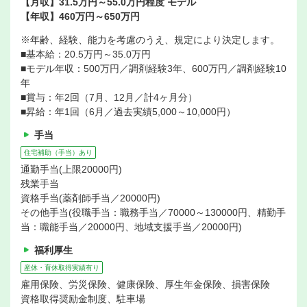
【月収】31.5万円～55.0万円程度 モデル
【年収】460万円～650万円
※年齢、経験、能力を考慮のうえ、規定により決定します。
■基本給：20.5万円～35.0万円
■モデル年収：500万円／調剤経験3年、600万円／調剤経験10
年
■賞与：年2回（7月、12月／計4ヶ月分）
■昇給：年1回（6月／過去実績5,000～10,000円）
手当
住宅補助（手当）あり
通勤手当(上限20000円)
残業手当
資格手当(薬剤師手当／20000円)
その他手当(役職手当：職務手当／70000～130000円、精勤手
当：職能手当／20000円、地域支援手当／20000円)
福利厚生
産休・育休取得実績有り
雇用保険、労災保険、健康保険、厚生年金保険、損害保険
資格取得奨励金制度、駐車場