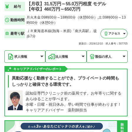
【月収】31.5万円～55.0万円程度 モデル
給与
【年収】460万円～650万円
月火木金:09時00分～18時00分（休憩60分）,土:09時00分～13
勤務時間
時00分（休憩0分）
ＪＲ東海道本線(熱海－米原)「南大高駅」 徒
最寄り駅
アクセス
歩7分
更新日：2024/12/10 求人番号：507705
求人情報
法人情報
類似の求人
キャリアアドバイザーのレポート
異動応援なく勤務することができ、プライベートの時間も
しっかりと確保できる環境です。
認知症専門クリニック前の薬局です。お年寄りに関する
あらゆることが学べます。
水曜・日曜・祝日休み、早い時間で仕事が終わります！
キャリアアドバイザー 薬剤師担当