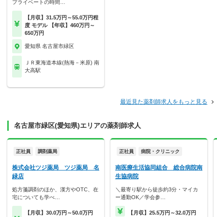
プライベートの時間…
【月収】31.5万円～55.0万円程
度 モデル 【年収】460万円～
650万円
愛知県 名古屋市緑区
ＪＲ東海道本線(熱海－米原) 南
大高駅
最近見た薬剤師求人をもっと見る
名古屋市緑区(愛知県)エリアの薬剤師求人
正社員
調剤薬局
正社員
病院・クリニック
株式会社ツジ薬局 ツジ薬局 名
南医療生活協同組合 総合病院南
緑店
生協病院
処方箋調剤のほか、漢方やOTC、在
＼最寄り駅から徒歩約3分・マイカ
宅についても学べ…
ー通勤OK／学会参…
【月収】30.0万円～50.0万円
【月収】25.5万円～32.0万円