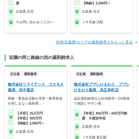
度
【時給】2,000円～
広島県 呉市
広島県 呉市
※お問い合わせください
ＪＲ呉線 呉駅
呉市(広島県)エリアの薬剤師求人をもっと見る
近隣の同じ路線の別の薬剤師求人
正社員
調剤薬局
正社員
調剤薬局
株式会社リライアンス コスモス
株式会社ププレひまわり ププレ
薬局 呉中通店
ひまわり薬局 呉広本町店
研修・委員会活動が充実！教育投資
認定薬剤師単位も社内取得！DX推進
を惜しまない成長環…
で相談しやすい環…
【月収】25.5万円
【年収】450万円～650万円程
【年収】400万円
度 ※想定年収
【時給】2,000円～
広島県 呉市
広島県 呉市
ＪＲ呉線 新広駅