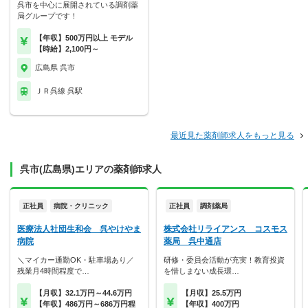
呉市を中心に展開されている調剤薬
局グループです！
【年収】500万円以上 モデル
【時給】2,100円～
広島県 呉市
ＪＲ呉線 呉駅
最近見た薬剤師求人をもっと見る
呉市(広島県)エリアの薬剤師求人
正社員
病院・クリニック
正社員
調剤薬局
医療法人社団生和会 呉やけやま
株式会社リライアンス コスモス
病院
薬局 呉中通店
＼マイカー通勤OK・駐車場あり／
研修・委員会活動が充実！教育投資
残業月4時間程度で…
を惜しまない成長環…
【月収】32.1万円～44.6万円
【月収】25.5万円
【年収】486万円～686万円程
【年収】400万円