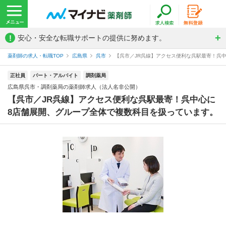
!
安心・安全な転職サポートの提供に努めます。
薬剤師の求人・転職TOP
広島県
呉市
【呉市／JR呉線】アクセス便利な呉駅最寄！呉中
正社員
パート・アルバイト
調剤薬局
広島県呉市・調剤薬局の薬剤師求人（法人名非公開）
【呉市／JR呉線】アクセス便利な呉駅最寄！呉中心に
8店舗展開、グループ全体で複数科目を扱っています。