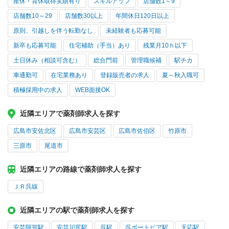
産休・育休取得実績有り
スキルアップ
店舗数1～9
店舗数10～29
店舗数30以上
年間休日120日以上
原則、引越しを伴う転勤なし
未経験者も応募可能
新卒も応募可能
住宅補助（手当）あり
残業月10ｈ以下
土日休み（相談可含む）
総合門前
管理職候補
駅チカ
車通勤可
在宅業務あり
登録販売者の求人
夏～秋入職可
積極採用中の求人
WEB面接OK
近隣エリアで薬剤師求人を探す
広島市安佐北区
広島市安芸区
広島市佐伯区
竹原市
三原市
尾道市
近隣エリアの路線で薬剤師求人を探す
ＪＲ呉線
近隣エリアの駅で薬剤師求人を探す
安芸阿賀駅
安芸川尻駅
呉駅
呉ポートピア駅
天応駅