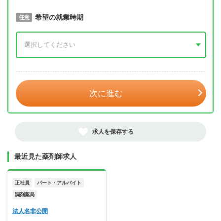
取得予定年
希望の就業時期
必須
任意
年 3月
次に進む
求人を保存する
最近見た薬剤師求人
正社員
パート・アルバイト
調剤薬局
法人名非公開