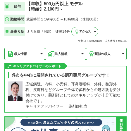
【年収】500万円以上 モデル
給与
【時給】2,100円～
勤務時間
就業時間１:09時00分～18時00分（休憩60分）
最寄り駅
ＪＲ呉線「呉駅」 徒歩14分
アクセス
更新日：2026/01/08 求人番号：507134
求人情報
法人情報
類似の求人
キャリアアドバイザーのレポート
呉市を中心に展開されている調剤薬局グループです！
広域病院、内科、小児科、耳鼻咽喉科、外科、整形外
科、皮膚科などグループ全体で多科からの処方箋を受け
付けており、薬剤師としてのスキルアップが十分可能な
会社です。
キャリアアドバイザー 薬剤師担当