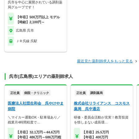
呉市を中心に展開されている調剤薬
局グループです！
【年収】500万円以上 モデル
【時給】2,100円～
広島県 呉市
ＪＲ呉線 呉駅
最近見た薬剤師求人をもっと見る
呉市(広島県)エリアの薬剤師求人
正社員
病院・クリニック
正社員
調剤薬局
医療法人社団生和会 呉やけやま
株式会社リライアンス コスモス
病院
薬局 呉中通店
＼マイカー通勤OK・駐車場あり／
研修・委員会活動が充実！教育投資
残業月4時間程度で…
を惜しまない成長環…
【月収】32.1万円～44.6万円
【月収】25.5万円
【年収】486万円～686万円程
【年収】400万円