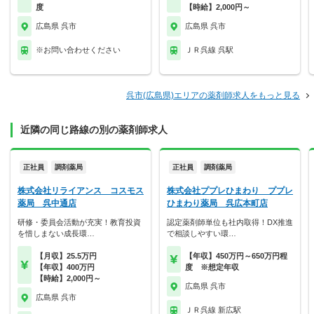
度
【時給】2,000円～
広島県 呉市
広島県 呉市
※お問い合わせください
ＪＲ呉線 呉駅
呉市(広島県)エリアの薬剤師求人をもっと見る
近隣の同じ路線の別の薬剤師求人
正社員
調剤薬局
正社員
調剤薬局
株式会社リライアンス コスモス
株式会社ププレひまわり ププレ
薬局 呉中通店
ひまわり薬局 呉広本町店
研修・委員会活動が充実！教育投資
認定薬剤師単位も社内取得！DX推進
を惜しまない成長環…
で相談しやすい環…
【月収】25.5万円
【年収】450万円～650万円程
【年収】400万円
度 ※想定年収
【時給】2,000円～
広島県 呉市
広島県 呉市
ＪＲ呉線 新広駅