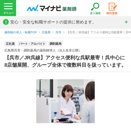
!
安心・安全な転職サポートの提供に努めます。
薬剤師の求人・転職TOP
広島県
呉市
【呉市／JR呉線】アクセス便利な呉駅最寄！呉中
正社員
パート・アルバイト
調剤薬局
広島県呉市・調剤薬局の薬剤師求人（法人名非公開）
【呉市／JR呉線】アクセス便利な呉駅最寄！呉中心に
8店舗展開、グループ全体で複数科目を扱っています。