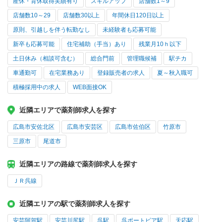
産休・育休取得実績有り
スキルアップ
店舗数1～9
店舗数10～29
店舗数30以上
年間休日120日以上
原則、引越しを伴う転勤なし
未経験者も応募可能
新卒も応募可能
住宅補助（手当）あり
残業月10ｈ以下
土日休み（相談可含む）
総合門前
管理職候補
駅チカ
車通勤可
在宅業務あり
登録販売者の求人
夏～秋入職可
積極採用中の求人
WEB面接OK
近隣エリアで薬剤師求人を探す
広島市安佐北区
広島市安芸区
広島市佐伯区
竹原市
三原市
尾道市
近隣エリアの路線で薬剤師求人を探す
ＪＲ呉線
近隣エリアの駅で薬剤師求人を探す
安芸阿賀駅
安芸川尻駅
呉駅
呉ポートピア駅
天応駅