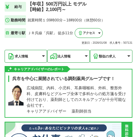
【年収】500万円以上 モデル
給与
【時給】2,100円～
勤務時間
就業時間１:09時00分～18時00分（休憩60分）
最寄り駅
ＪＲ呉線「呉駅」 徒歩11分
アクセス
更新日：2026/01/08 求人番号：507131
求人情報
法人情報
類似の求人
キャリアアドバイザーのレポート
呉市を中心に展開されている調剤薬局グループです！
広域病院、内科、小児科、耳鼻咽喉科、外科、整形外
科、皮膚科などグループ全体で多科からの処方箋を受け
付けており、薬剤師としてのスキルアップが十分可能な
会社です。
キャリアアドバイザー 薬剤師担当