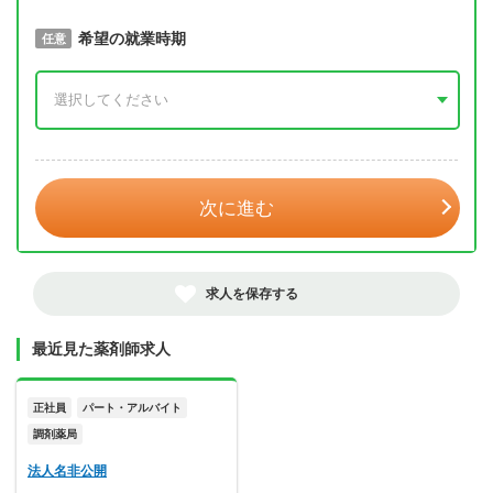
取得予定年
希望の就業時期
必須
任意
年 3月
次に進む
求人を保存する
最近見た薬剤師求人
正社員
パート・アルバイト
調剤薬局
法人名非公開