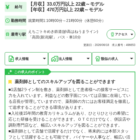
【月収】33.0万円以上 22歳～モデル
給与
【年収】470万円以上 22歳～モデル
勤務時間
就業時間1:10時00分～21時00分（休憩60分）
えちごトキめき鉄道(妙高はねうまライン)
最寄り駅
アクセス
「高田(新潟)駅」 バス・車10分
更新日：2026/06/18 求人番号：496653
求人情報
法人情報
類似の求人
この求人のポイント
薬剤師としてのスキルアップを図ることができます
■1店舗2ライン制を敷き、薬剤師として患者様への接客サービスに
力を入れています。利益などの数字面については店舗に在籍してい
る店長が管理していますので、薬剤師の方にはお客様満足を徹底し
て追求することができる環境があります。
■入社後15年間の教育カリキュラムがあり、ひとりひとりの希望に
応じた研修を受けることができます。ＯＴＣだけでなく、併設店や
調剤専門店など、幅広いスキルアップを図ることができます。
■薬剤師として店舗で活躍するだけでなく、将来的には本部スタッ
フとして活躍することも可能です。バイヤーや人事など、幅広い活