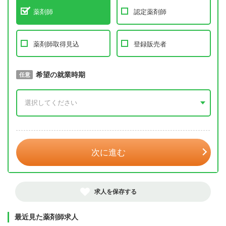
薬剤師
認定薬剤師
薬剤師取得見込
登録販売者
取得予定年
希望の就業時期
必須
任意
年 3月
次に進む
求人を保存する
最近見た薬剤師求人