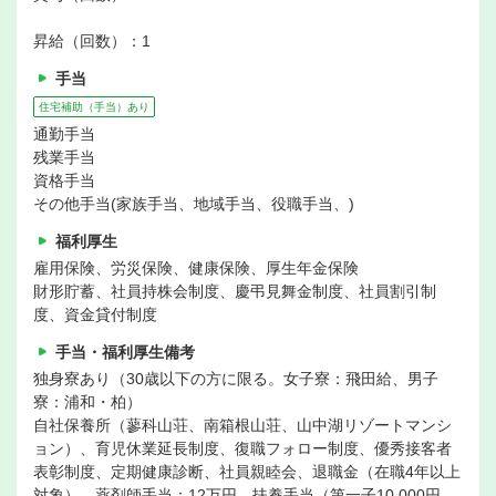
昇給（回数）：1
手当
住宅補助（手当）あり
通勤手当
残業手当
資格手当
その他手当(家族手当、地域手当、役職手当、)
福利厚生
雇用保険、労災保険、健康保険、厚生年金保険
財形貯蓄、社員持株会制度、慶弔見舞金制度、社員割引制
度、資金貸付制度
手当・福利厚生備考
独身寮あり（30歳以下の方に限る。女子寮：飛田給、男子
寮：浦和・柏）
自社保養所（蓼科山荘、南箱根山荘、山中湖リゾートマンシ
ョン）、育児休業延長制度、復職フォロー制度、優秀接客者
表彰制度、定期健康診断、社員親睦会、退職金（在職4年以上
対象）、薬剤師手当：12万円、扶養手当（第一子10,000円、