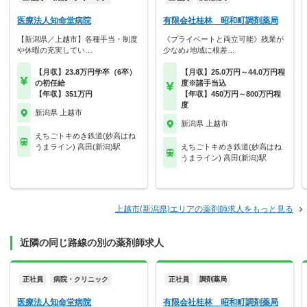
医療法人知命堂病院
有限会社桂林 昭和町調剤薬局
【新潟県／上越市】各種手当・制度
《プライベートと両立可能》残業が
や休暇の充実してい…
少なめ♪地域に根差…
【月収】23.8万円学卒（6卒）
【月収】25.0万円～44.0万円程
の初任給
度※諸手当込
【年収】351万円
【年収】450万円～800万円程
度
新潟県 上越市
新潟県 上越市
えちごトキめき鉄道(妙高はね
うまライン) 高田(新潟)駅
えちごトキめき鉄道(妙高はね
うまライン) 高田(新潟)駅
上越市(新潟県)エリアの薬剤師求人をもっと見る
近隣の同じ路線の別の薬剤師求人
正社員
病院・クリニック
正社員
調剤薬局
医療法人知命堂病院
有限会社桂林 昭和町調剤薬局