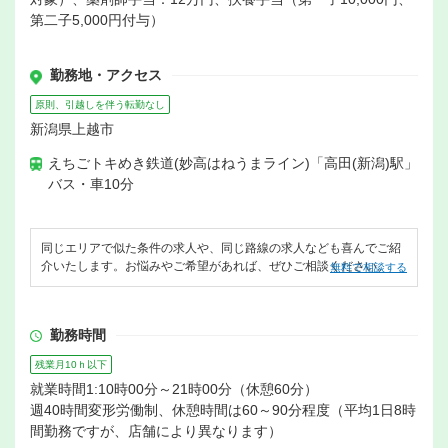
第二子5,000円付与）
勤務地・アクセス
原則、引越しを伴う転勤なし
新潟県上越市
えちごトキめき鉄道(妙高はねうまライン)「高田(新潟)駅」
バス・車10分
同じエリアで似た条件の求人や、同じ路線の求人なども喜んでご紹
介いたします。お悩みやご希望があれば、ぜひご相談ください。
無料で相談する
勤務時間
残業月10ｈ以下
就業時間1:10時00分～21時00分（休憩60分）
週40時間変形労働制、休憩時間は60～90分程度（平均1日8時
間勤務ですが、店舗により異なります）