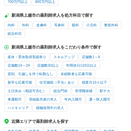
700万円以上
800万円以上
新潟県上越市の薬剤師求人を処方科目で探す
内科
外科
皮膚科
耳鼻科
眼科
小児科
整形外科
総合科目
新潟県上越市の薬剤師求人をこだわり条件で探す
産休・育休取得実績有り
スキルアップ
店舗数1～9
店舗数10～29
店舗数30以上
年間休日120日以上
原則、引越しを伴う転勤なし
未経験者も応募可能
新卒も応募可能
住宅補助（手当）あり
残業月10ｈ以下
土日休み（相談可含む）
総合門前
管理職候補
駅チカ
車通勤可
登録販売者の求人
年内入職可
夏～秋入職可
ハイキャリア
積極採用中の求人
近隣エリアで薬剤師求人を探す