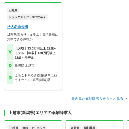
正社員
ドラッグストア（OTCのみ）
法人名非公開
15年教育カリキュラム！専門業務に
集中できる体制が…
【月収】33.0万円以上 22歳～
モデル 【年収】470万円以上
22歳～モデル
新潟県 上越市
えちごトキめき鉄道(妙高はね
うまライン) 高田(新潟)駅
最近見た薬剤師求人をもっと見る
上越市(新潟県)エリアの薬剤師求人
正社員
病院・クリニック
正社員
調剤薬局