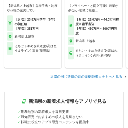
【新潟県／上越市】各種手当・制度
《プライベートと両立可能》残業が
や休暇の充実してい…
少なめ♪地域に根差…
【月収】23.8万円学卒（6卒）
【月収】25.0万円～44.0万円程
の初任給
度※諸手当込
【年収】351万円
【年収】450万円～800万円程
度
新潟県 上越市
新潟県 上越市
えちごトキめき鉄道(妙高はね
うまライン) 高田(新潟)駅
えちごトキめき鉄道(妙高はね
うまライン) 高田(新潟)駅
近隣の同じ路線の別の薬剤師求人をもっと見る
新潟県の新着求人情報をアプリで見る
勤務地別の新着求人を毎日更新
通知設定でおすすめの求人を見逃さない
転職に役立つアプリ限定コンテンツを配信中