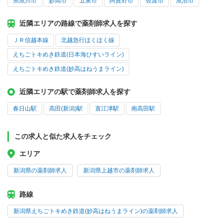
糸魚川市
妙高市
五泉市
阿賀野市
佐渡市
魚沼市
近隣エリアの路線で薬剤師求人を探す
ＪＲ信越本線
北越急行ほくほく線
えちごトキめき鉄道(日本海ひすいライン)
えちごトキめき鉄道(妙高はねうまライン)
近隣エリアの駅で薬剤師求人を探す
春日山駅
高田(新潟)駅
直江津駅
南高田駅
この求人と似た求人をチェック
エリア
新潟県の薬剤師求人
新潟県上越市の薬剤師求人
路線
新潟県えちごトキめき鉄道(妙高はねうまライン)の薬剤師求人