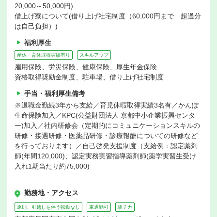
20,000～50,000円)
借上げ寮について(借り上げ社宅制度（60,000円まで 超過分
は自己負担）)
福利厚生
産休・育休取得実績有り
スキルアップ
雇用保険、労災保険、健康保険、厚生年金保険
資格取得奨励金制度、駐車場、借り上げ社宅制度
手当・福利厚生備考
※退職金勤続3年から支給／育児休暇取得実績3名有／かんぽ
生命保険加入／KPC(公益財団法人 京都中小企業振興センタ
ー)加入／社内研修会（定期的にコミュニケーションスキルの
研修・接遇研修・医薬品研修・診療報酬についての研修など
を行っております）／自己啓発支援制度（支給例：認定薬剤
師(年間120,000)、認定実務実習指導薬剤師(薬学実習生受け
入れ1期当たり約75,000)
勤務地・アクセス
原則、引越しを伴う転勤なし
車通勤可
駅チカ