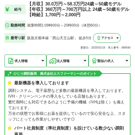
【月収】30.0万円～58.3万円24歳～50歳モデル
【年収】360万円～700万円以上 24歳～50歳モデル
給与
【時給】1,700円～2,000円
勤務時間
就業時間1:09時00分～20時00分（休憩60分）
最寄り駅
阪急京都本線「西山天王山駅」 徒歩5分
アクセス
更新日：2025/01/16 求人番号：489540
求人情報
法人情報
類似の求人
ひじり調剤薬局 株式会社エスファーマシーのポイント
最新機器を導入しております
調剤システム、電子薬歴など多数の最新機器を導入しております。
IVH・クリーンベンチの導入をしている店舗もあります。
繁忙期時にも対応できるのように予備の機械（IVHは除く）も備え
ております。
万全の状態でお客様にお薬を提供しているので安心安全な上、スタ
ッフにとっても作業がしやすいです◎
パート社員制度（準社員制度）を設けている数少ない調剤
薬局