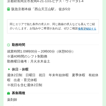
京都府長岡京市友岡4-21-13ルピナス・ヴィータ1-4
阪急京都本線「西山天王山駅」 徒歩5分
同じエリアで似た条件の求人や、同じ路線の求人なども喜んでご紹
介いたします。お悩みやご希望があれば、ぜひご相談ください。
無料で相談する
勤務時間
就業時間1:09時00分～20時00分（休憩60分）
※週40時間のシフト制勤務
勤務曜日備考：月火水木金土
休日・休暇
週休2日制 日曜日 祝日 年末年始休暇 夏季休暇 有給休
暇 出産・育児休暇
※祝日を含む週休2日制
募集職種
薬剤師