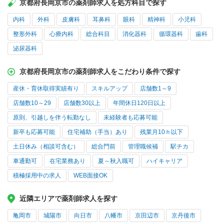
京都府長岡京市の薬剤師求人を処方科目で探す
内科
外科
皮膚科
耳鼻科
眼科
精神科
小児科
整形外科
心療内科
総合科目
消化器科
循環器科
歯科
泌尿器科
京都府長岡京市の薬剤師求人をこだわり条件で探す
産休・育休取得実績有り
スキルアップ
店舗数1～9
店舗数10～29
店舗数30以上
年間休日120日以上
原則、引越しを伴う転勤なし
未経験者も応募可能
新卒も応募可能
住宅補助（手当）あり
残業月10ｈ以下
土日休み（相談可含む）
総合門前
管理職候補
駅チカ
車通勤可
在宅業務あり
夏～秋入職可
ハイキャリア
積極採用中の求人
WEB面接OK
近隣エリアで薬剤師求人を探す
亀岡市
城陽市
向日市
八幡市
京田辺市
京丹後市