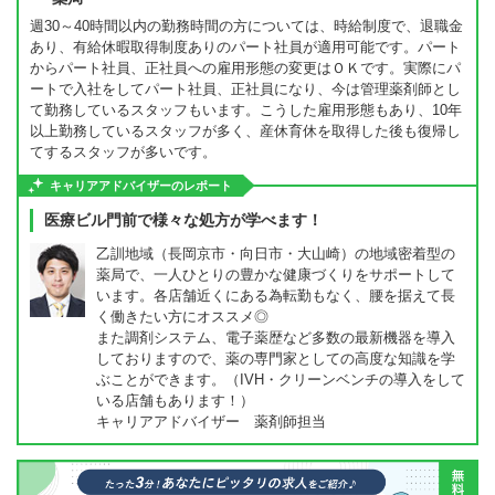
週30～40時間以内の勤務時間の方については、時給制度で、退職金
あり、有給休暇取得制度ありのパート社員が適用可能です。パート
からパート社員、正社員への雇用形態の変更はＯＫです。実際にパ
ートで入社をしてパート社員、正社員になり、今は管理薬剤師とし
て勤務しているスタッフもいます。こうした雇用形態もあり、10年
以上勤務しているスタッフが多く、産休育休を取得した後も復帰し
てするスタッフが多いです。
キャリアアドバイザーのレポート
医療ビル門前で様々な処方が学べます！
乙訓地域（長岡京市・向日市・大山崎）の地域密着型の
薬局で、一人ひとりの豊かな健康づくりをサポートして
います。各店舗近くにある為転勤もなく、腰を据えて長
く働きたい方にオススメ◎
また調剤システム、電子薬歴など多数の最新機器を導入
しておりますので、薬の専門家としての高度な知識を学
ぶことができます。（IVH・クリーンベンチの導入をして
いる店舗もあります！）
キャリアアドバイザー 薬剤師担当