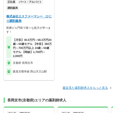
正社員
パート・アルバイト
調剤薬局
株式会社エスファーマシー ひじ
り調剤薬局
医療ビル門前で様々な処方が学べま
す！
【月収】30.0万円～58.3万円24
歳～50歳モデル 【年収】360万
円～700万円以上 24歳～50歳
モデル 【時給】1,700円～
2,000円
京都府 長岡京市
阪急京都本線 西山天王山駅
最近見た薬剤師求人をもっと見る
長岡京市(京都府)エリアの薬剤師求人