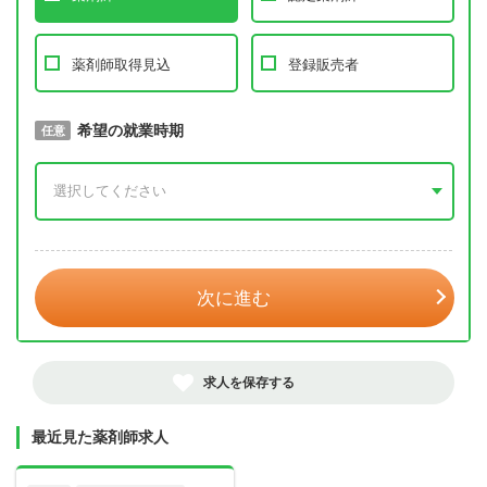
薬剤師取得見込
登録販売者
取得予定年
希望の就業時期
必須
任意
年 3月
次に進む
求人を保存する
最近見た薬剤師求人