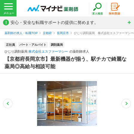
!
安心・安全な転職サポートの提供に努めます。
薬剤師の求人・転職TOP
京都府
長岡京市
ひじり調剤薬局 株式会社エスファーマシー
正社員
パート・アルバイト
調剤薬局
ひじり調剤薬局
株式会社エスファーマシー
の薬剤師求人
【京都府長岡京市】最新機器が揃う、駅チカで綺麗な
薬局◎高給与相談可能