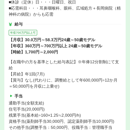
■休診（定休）日・・・日曜日、祝日
■応需科目・・・耳鼻咽喉科、眼科、広域処方＋長岡病院（精
神科の病院）からも応需
給与
年収700万円以上可
【月収】30.0万円～58.3万円24歳～50歳モデル
【年収】360万円～700万円以上 24歳～50歳モデル
【時給】1,700円～2,000円
【在職中の方を基準とした給与表記】※年俸12分割制にて支
給
【昇給】年1回(7月)
【賞与】なし(代わりに、調整給として年600,000円÷12か月
＝50,000円を月収に上乗せ)
手当
通勤手当(全額支給)
住宅手当(20,000円)
残業手当(基本給÷160×1.25≒2,000円/h)
資格手当(薬剤師手当30,000円、認定薬剤師手当10,000円)
その他手当(調整手当：50,000円、役職手当：管理職手当