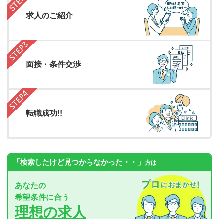
求人のご紹介
面接・条件交渉
転職成功!!
「検索したけど見つからなかった・・」
方は
あなたの
希望条件に合う
理想の求人