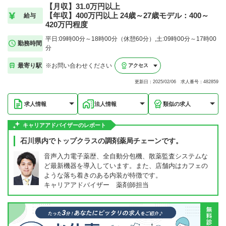
【月収】31.0万円以上
【年収】400万円以上 24歳～27歳モデル：400～
給与
420万円程度
平日:09時00分～18時00分（休憩60分）,土:09時00分～17時00
勤務時間
分
最寄り駅
※お問い合わせください
アクセス
更新日：2025/02/06 求人番号：482859
求人情報
法人情報
類似の求人
キャリアアドバイザーのレポート
石川県内でトップクラスの調剤薬局チェーンです。
音声入力電子薬歴、全自動分包機、散薬監査システムな
ど最新機器を導入しています。また、店舗内はカフェの
ような落ち着きのある内装が特徴です。
キャリアアドバイザー 薬剤師担当