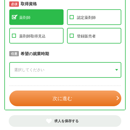
取得資格
必須
必須
薬剤師
認定薬剤師
薬剤師取得見込
登録販売者
取得予定年
希望の就業時期
必須
任意
年 3月
次に進む
求人を保存する