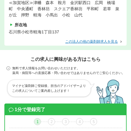
≪加賀地区≫津幡 森本 鞍月 金沢駅西口 広岡 橋場
町 中央通町 香林坊 スクエア香林坊 平和町 若草 泉
が丘 押野 軽海 小馬出 小松 山代
所在地
石川県小松市軽海1丁目137
この法人の他の薬剤師求人を見る
この求人に興味がある方はこちら
無料で求人情報をお問い合わせいただけます。
薬局・病院等への直接応募・問い合わせではありませんのでご安心ください。
マイナビ薬剤師ご登録後、担当のアドバイザーより
この求人についてご案内差し上げます！
1分で登録完了
1
2
3
4
5