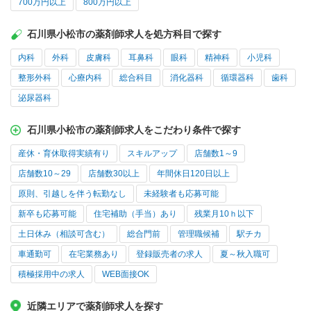
700万円以上
800万円以上
石川県小松市の薬剤師求人を処方科目で探す
内科
外科
皮膚科
耳鼻科
眼科
精神科
小児科
整形外科
心療内科
総合科目
消化器科
循環器科
歯科
泌尿器科
石川県小松市の薬剤師求人をこだわり条件で探す
産休・育休取得実績有り
スキルアップ
店舗数1～9
店舗数10～29
店舗数30以上
年間休日120日以上
原則、引越しを伴う転勤なし
未経験者も応募可能
新卒も応募可能
住宅補助（手当）あり
残業月10ｈ以下
土日休み（相談可含む）
総合門前
管理職候補
駅チカ
車通勤可
在宅業務あり
登録販売者の求人
夏～秋入職可
積極採用中の求人
WEB面接OK
近隣エリアで薬剤師求人を探す