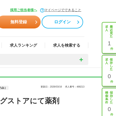
採用ご担当者様へ
マイページでできること
無料登録
ログイン
1
求人ランキング
求人を検索する
0
更新日：2026/03/16
求人番号：468213
のみ）
ッグストアにて薬剤
0