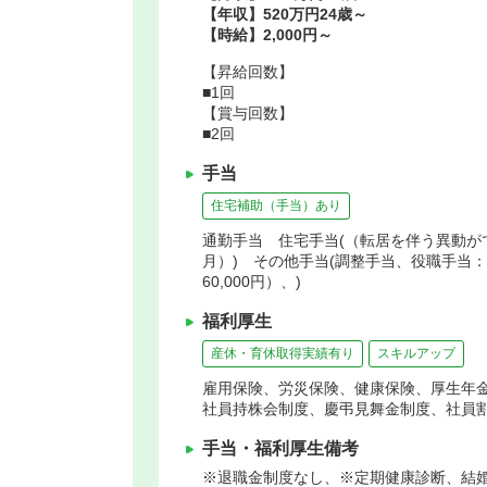
【年収】520万円24歳～
【時給】2,000円～
【昇給回数】
■1回
【賞与回数】
■2回
手当
住宅補助（手当）あり
通勤手当 住宅手当(（転居を伴う異動ができ
月）) その他手当(調整手当、役職手当：（薬
60,000円）、)
福利厚生
産休・育休取得実績有り
スキルアップ
雇用保険、労災保険、健康保険、厚生年
社員持株会制度、慶弔見舞金制度、社員
手当・福利厚生備考
※退職金制度なし、※定期健康診断、結