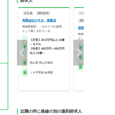
師求人
正社員
調剤薬局
パート・アルバイト
有限会社かすみ 箕島店
調剤薬局
地域密着型、「かかりつけ薬局」
有限会社かすみ 箕島店
として親しまれている…
地域密着型、「かかりつけ薬
として親しまれている…
【月収】26.0万円以上 22歳
～モデル
【時給】2,000円～
【年収】400万円～600万円
以上 22歳～
岡山県 岡山市南区
岡山県 岡山市南区
ＪＲ宇野線 妹尾駅
ＪＲ宇野線 妹尾駅
近隣の同じ路線の別の薬剤師求人