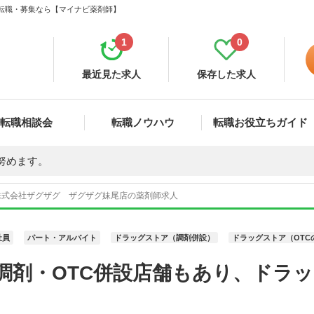
・転職・募集なら【マイナビ薬剤師】
1
0
最近見た求人
保存した求人
転職相談会
転職ノウハウ
転職お役立ちガイド
努めます。
株式会社ザグザグ ザグザグ妹尾店の薬剤師求人
社員
パート・アルバイト
ドラッグストア（調剤併設）
ドラッグストア（OTC
調剤・OTC併設店舗もあり、ドラ