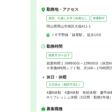
勤務地・アクセス
原則、引越しを伴う転勤なし
車通勤可
岡山県岡山市南区大福411-1
ＪＲ宇野線「妹尾駅」 徒歩14分
勤務時間
残業月10ｈ以下
就業時間１:08時00分～22時00分（休憩6
※実働8時間シフト制、月168～176時間
休日・休暇
土日休み（相談可含む）
4週8休制 4週9休制 有給休暇 慶弔
※リフレッシュ休暇（5日間：勤務2年後
募集職種