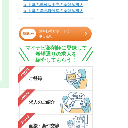
岡山県の積極採用中の薬剤師求人
岡山県の管理職候補の薬剤師求人
無料転職サポートに
簡単1分
申し込む
マイナビ薬剤師に登録して
希望通りの求人を
紹介してもらう！
STEP1
ご登録
STEP2
求人のご紹介
STEP3
面接・条件交渉