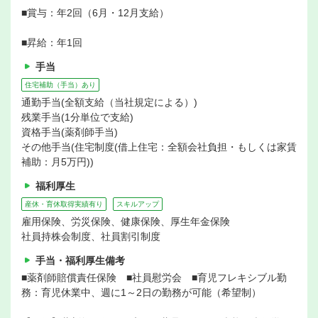
■賞与：年2回（6月・12月支給）
■昇給：年1回
手当
住宅補助（手当）あり
通勤手当(全額支給（当社規定による）)
残業手当(1分単位で支給)
資格手当(薬剤師手当)
その他手当(住宅制度(借上住宅：全額会社負担・もしくは家賃
補助：月5万円))
福利厚生
産休・育休取得実績有り
スキルアップ
雇用保険、労災保険、健康保険、厚生年金保険
社員持株会制度、社員割引制度
手当・福利厚生備考
■薬剤師賠償責任保険 ■社員慰労会 ■育児フレキシブル勤
務：育児休業中、週に1～2日の勤務が可能（希望制）