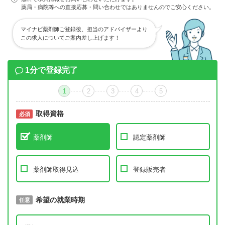
薬局・病院等への直接応募・問い合わせではありませんのでご安心ください。
マイナビ薬剤師ご登録後、担当のアドバイザーより
この求人についてご案内差し上げます！
1分で登録完了
1
2
3
4
5
取得資格
必須
必須
薬剤師
認定薬剤師
薬剤師取得見込
登録販売者
取得予定年
希望の就業時期
必須
任意