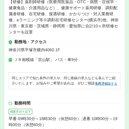
【研修】薬剤師研修（医療用医薬品・OTC・病態・症候学・
健康食品・介護用品など）、健康サポート薬局研修、調剤配
属者研修、在宅研修、接遇研修、かかりつけ・対人業務研
修、eラーニング等※調剤在宅研修センター(横浜市)他、神奈
川県・東京都・茨城県・静岡県・愛知県に合計10ヶ所研修セ
ンターを設置
勤務地・アクセス
神奈川県平塚市横内4060 1F
ＪＲ相模線「宮山駅」 バス・車9分
同じエリアで似た条件の求人や、同じ路線の求人なども喜んでご紹
介いたします。お悩みやご希望があれば、ぜひご相談ください。
無料で相談する
勤務時間
残業月10ｈ以下
早番:09時30分～18時30分（休憩60分）,遅番:10時00分～19
時00分（休憩60分）