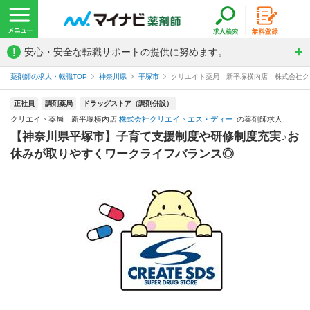
!
安心・安全な転職サポートの提供に努めます。
薬剤師の求人・転職TOP
神奈川県
平塚市
クリエイト薬局 新平塚横内店 株式会社ク
正社員
調剤薬局
ドラッグストア（調剤併設）
クリエイト薬局 新平塚横内店
株式会社クリエイトエス・ディー
の薬剤師求人
【神奈川県平塚市】子育て支援制度や研修制度充実♪お
休みが取りやすくワークライフバランス◎