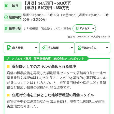
【月収】34.5万円～50.0万円
給与
【年収】510万円～650万円
早番:09時30分～18時30分（休憩60分）,遅番:10時00分～19時
勤務時間
00分（休憩60分）
最寄り駅
ＪＲ相模線「宮山駅」 バス・車9分
アクセス
更新日：2026/06/18 求人番号：466401
求人情報
法人情報
類似の求人
クリエイト薬局 新平塚横内店 株式会社ク…のポイント
薬剤師としてのスキルが高められる環境
店舗の機器設備を再現した調剤研修センターで店舗着任前に一連の
薬局業務を模擬体験しながら学ぶことができ基礎的な薬剤師スキル
が身につくことはもちろんのこと、在宅専門研修や疾患に関する研
修など幅広い知識の習得が可能な環境です。
住宅街立地を主体とした地域密着型の店舗スタイル
住宅街を中心に創業当初から出店を続け、現在では9割以上が住宅
街立地になりました。