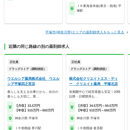
ＪＲ東海道本線(東京－熱海) 平
塚駅
平塚市(神奈川県)エリアの薬剤師求人をもっと見る
近隣の同じ路線の別の薬剤師求人
正社員
正社員
ドラッグストア（調剤併設）
ドラッグストア（調剤併設）
ウエルシア薬局株式会社 ウエル
株式会社クリエイトエス・ディ
シア平塚四之宮店
ー クリエイト薬局 平塚北店
暮らしを支える仕事だから、自分の
首都圏中心で経営基盤も安定！20時
暮らしも大切に。業…
以降・日曜開局も…
【月収】33.5万円
【月収】34.5万円～50.0万円
【年収】515万円～650万円
【年収】510万円～650万円
神奈川県 平塚市
神奈川県 平塚市
ＪＲ相模線 寒川駅
ＪＲ相模線 倉見駅