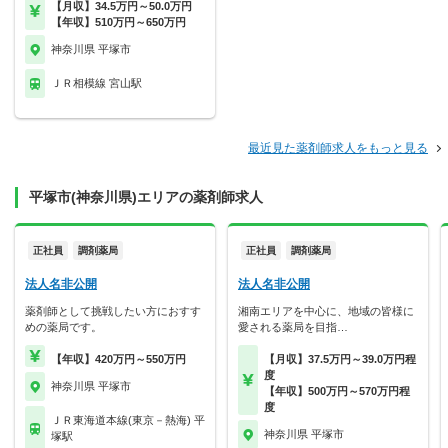
【月収】34.5万円～50.0万円
【年収】510万円～650万円
神奈川県 平塚市
ＪＲ相模線 宮山駅
最近見た薬剤師求人をもっと見る
平塚市(神奈川県)エリアの薬剤師求人
正社員
調剤薬局
正社員
調剤薬局
法人名非公開
法人名非公開
薬剤師として挑戦したい方におすす
湘南エリアを中心に、地域の皆様に
めの薬局です。
愛される薬局を目指…
【年収】420万円～550万円
【月収】37.5万円～39.0万円程
度
神奈川県 平塚市
【年収】500万円～570万円程
度
ＪＲ東海道本線(東京－熱海) 平
神奈川県 平塚市
塚駅