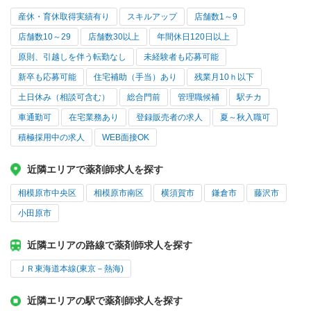
産休・育休取得実績有り
スキルアップ
店舗数1～9
店舗数10～29
店舗数30以上
年間休日120日以上
原則、引越しを伴う転勤なし
未経験者も応募可能
新卒も応募可能
住宅補助（手当）あり
残業月10ｈ以下
土日休み（相談可含む）
総合門前
管理職候補
駅チカ
車通勤可
在宅業務あり
登録販売者の求人
夏～秋入職可
積極採用中の求人
WEB面接OK
近隣エリアで薬剤師求人を探す
相模原市中央区
相模原市南区
横須賀市
鎌倉市
藤沢市
小田原市
近隣エリアの路線で薬剤師求人を探す
ＪＲ東海道本線(東京－熱海)
近隣エリアの駅で薬剤師求人を探す