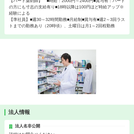
【パート薬剤師】 ■時給：2000円～2400円■賞与有：パート
の方にも寸志の支給有り■18時以降は100円ほど時給アップ※
経験による
【準社員】■週30～32時間勤務■月給制■賞与有■週2～3回ラス
トまでの勤務あり（20時頃）、土曜日は月1～2回程勤務
法人情報
法人名非公開