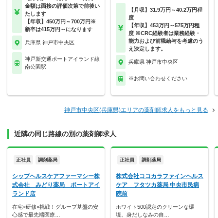
金額は面接の評価次第で前後い
【月収】31.9万円～40.2万円程
たします
度
【年収】450万円～700万円※
【年収】453万円～575万円程
新卒は415万円～になります
度 ※CRC経験者は業務経験・
能力および前職給与を考慮のう
兵庫県 神戸市中央区
え決定します。
神戸新交通ポートアイランド線
兵庫県 神戸市中央区
南公園駅
※お問い合わせください
神戸市中央区(兵庫県)エリアの薬剤師求人をもっと見る
近隣の同じ路線の別の薬剤師求人
正社員
調剤薬局
正社員
調剤薬局
シップヘルスケアファーマシー株
株式会社ココカラファインヘルス
式会社 みどり薬局 ポートアイ
ケア フタツカ薬局 中央市民病
ランド店
院前
在宅×研修×挑戦！グループ基盤の安
ホワイト500認定のクリーンな環
心感で最先端医療…
境。身だしなみの自…