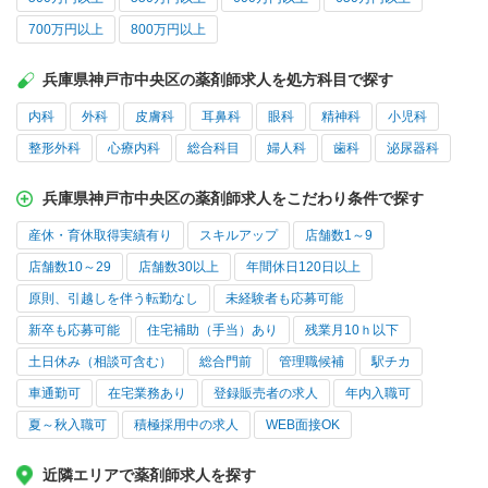
700万円以上
800万円以上
兵庫県神戸市中央区の薬剤師求人を処方科目で探す
内科
外科
皮膚科
耳鼻科
眼科
精神科
小児科
整形外科
心療内科
総合科目
婦人科
歯科
泌尿器科
兵庫県神戸市中央区の薬剤師求人をこだわり条件で探す
産休・育休取得実績有り
スキルアップ
店舗数1～9
店舗数10～29
店舗数30以上
年間休日120日以上
原則、引越しを伴う転勤なし
未経験者も応募可能
新卒も応募可能
住宅補助（手当）あり
残業月10ｈ以下
土日休み（相談可含む）
総合門前
管理職候補
駅チカ
車通勤可
在宅業務あり
登録販売者の求人
年内入職可
夏～秋入職可
積極採用中の求人
WEB面接OK
近隣エリアで薬剤師求人を探す