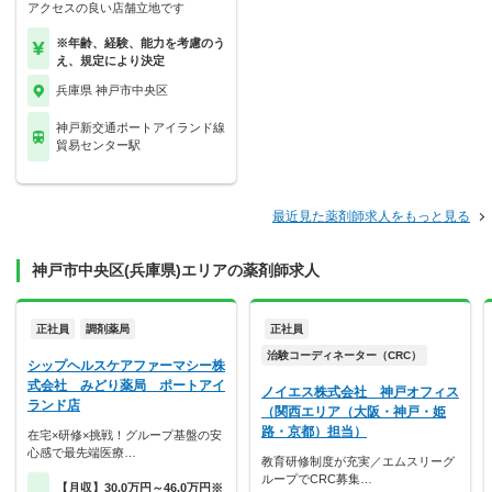
アクセスの良い店舗立地です
※年齢、経験、能力を考慮のう
え、規定により決定
兵庫県 神戸市中央区
神戸新交通ポートアイランド線
貿易センター駅
最近見た薬剤師求人をもっと見る
神戸市中央区(兵庫県)エリアの薬剤師求人
正社員
調剤薬局
正社員
治験コーディネーター（CRC）
シップヘルスケアファーマシー株
式会社 みどり薬局 ポートアイ
ノイエス株式会社 神戸オフィス
ランド店
（関西エリア（大阪・神戸・姫
路・京都）担当）
在宅×研修×挑戦！グループ基盤の安
心感で最先端医療…
教育研修制度が充実／エムスリーグ
ループでCRC募集…
【月収】30.0万円～46.0万円※