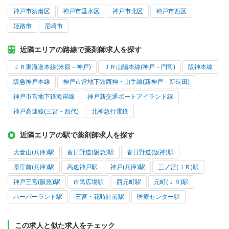
神戸市須磨区
神戸市垂水区
神戸市北区
神戸市西区
姫路市
尼崎市
近隣エリアの路線で薬剤師求人を探す
ＪＲ東海道本線(米原－神戸)
ＪＲ山陽本線(神戸－門司)
阪神本線
阪急神戸本線
神戸市営地下鉄西神・山手線(新神戸－新長田)
神戸市営地下鉄海岸線
神戸新交通ポートアイランド線
神戸高速線(三宮－西代)
北神急行電鉄
近隣エリアの駅で薬剤師求人を探す
大倉山(兵庫)駅
春日野道(阪急)駅
春日野道(阪神)駅
県庁前(兵庫)駅
高速神戸駅
神戸(兵庫)駅
三ノ宮(ＪＲ)駅
神戸三宮(阪急)駅
市民広場駅
西元町駅
元町(ＪＲ)駅
ハーバーランド駅
三宮・花時計前駅
医療センター駅
この求人と似た求人をチェック