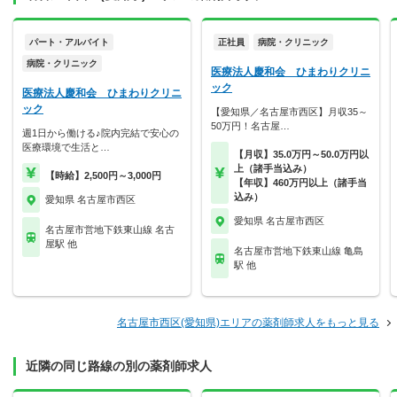
パート・アルバイト
正社員
病院・クリニック
病院・クリニック
医療法人慶和会 ひまわりクリニ
ック
医療法人慶和会 ひまわりクリニ
ック
【愛知県／名古屋市西区】月収35～
50万円！名古屋…
週1日から働ける♪院内完結で安心の
医療環境で生活と…
【月収】35.0万円～50.0万円以
上（諸手当込み）
【時給】2,500円～3,000円
【年収】460万円以上（諸手当
込み）
愛知県 名古屋市西区
愛知県 名古屋市西区
名古屋市営地下鉄東山線 名古
屋駅 他
名古屋市営地下鉄東山線 亀島
駅 他
名古屋市西区(愛知県)エリアの薬剤師求人をもっと見る
近隣の同じ路線の別の薬剤師求人