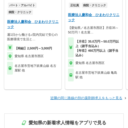
パート・アルバイト
正社員
病院・クリニック
病院・クリニック
医療法人慶和会 ひまわりクリニ
ック
医療法人慶和会 ひまわりクリニ
ック
【愛知県／名古屋市西区】月収35～
50万円！名古屋…
週1日から働ける♪院内完結で安心の
医療環境で生活と…
【月収】35.0万円～50.0万円以
上（諸手当込み）
【時給】2,500円～3,000円
【年収】460万円以上（諸手当
込み）
愛知県 名古屋市西区
愛知県 名古屋市西区
名古屋市営地下鉄東山線 名古
屋駅 他
名古屋市営地下鉄東山線 亀島
駅 他
近隣の同じ路線の別の薬剤師求人をもっと見る
愛知県の新着求人情報をアプリで見る