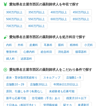
愛知県名古屋市西区の薬剤師求人を年収で探す
300万円以上
350万円以上
400万円以上
450万円以上
500万円以上
550万円以上
600万円以上
650万円以上
700万円以上
800万円以上
愛知県名古屋市西区の薬剤師求人を処方科目で探す
内科
外科
皮膚科
耳鼻科
眼科
精神科
小児科
整形外科
心療内科
総合科目
消化器科
循環器科
婦人科
泌尿器科
愛知県名古屋市西区の薬剤師求人をこだわり条件で探す
産休・育休取得実績有り
スキルアップ
店舗数1～9
店舗数10～29
店舗数30以上
年間休日120日以上
原則、引越しを伴う転勤なし
未経験者も応募可能
新卒も応募可能
住宅補助（手当）あり
残業月10ｈ以下
土日休み（相談可含む）
管理職候補
駅チカ
車通勤可