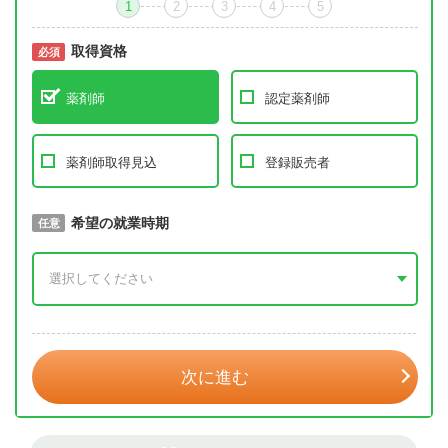
1
2
3
4
5
取得資格
必須
必須
薬剤師
認定薬剤師
薬剤師取得見込
登録販売者
取得予定年
希望の就業時期
必須
任意
年 3月
次に進む