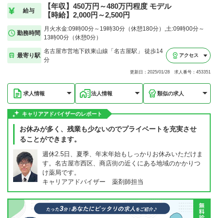
【年収】450万円～480万円程度 モデル
給与
【時給】2,000円～2,500円
月火水金:09時00分～19時30分（休憩180分）,土:09時00分～
勤務時間
13時00分（休憩0分）
名古屋市営地下鉄東山線「名古屋駅」 徒歩14
最寄り駅
アクセス
分
更新日：2025/01/28 求人番号：453351
求人情報
法人情報
類似の求人
キャリアアドバイザーのレポート
お休みが多く、残業も少ないのでプライベートを充実させ
ることができます。
週休2.5日、夏季、年末年始もしっかりお休みいただけま
す。名古屋市西区、商店街の近くにある地域のかかりつ
け薬局です。
キャリアアドバイザー 薬剤師担当