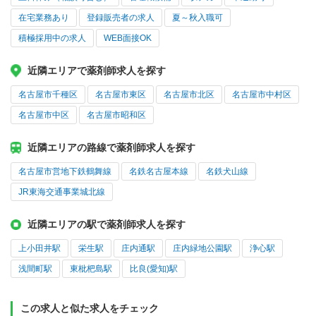
在宅業務あり
登録販売者の求人
夏～秋入職可
積極採用中の求人
WEB面接OK
近隣エリアで薬剤師求人を探す
名古屋市千種区
名古屋市東区
名古屋市北区
名古屋市中村区
名古屋市中区
名古屋市昭和区
近隣エリアの路線で薬剤師求人を探す
名古屋市営地下鉄鶴舞線
名鉄名古屋本線
名鉄犬山線
JR東海交通事業城北線
近隣エリアの駅で薬剤師求人を探す
上小田井駅
栄生駅
庄内通駅
庄内緑地公園駅
浄心駅
浅間町駅
東枇杷島駅
比良(愛知)駅
この求人と似た求人をチェック