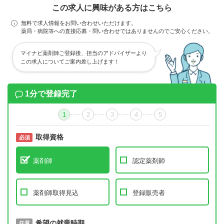
この求人に興味がある方はこちら
無料で求人情報をお問い合わせいただけます。
薬局・病院等への直接応募・問い合わせではありませんのでご安心ください。
マイナビ薬剤師ご登録後、担当のアドバイザーより
この求人についてご案内差し上げます！
1分で登録完了
1
2
3
4
5
取得資格
必須
必須
薬剤師
認定薬剤師
薬剤師取得見込
登録販売者
取得予定年
希望の就業時期
必須
任意