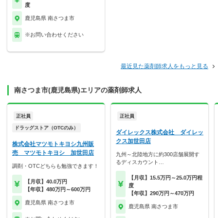
度
鹿児島県 南さつま市
※お問い合わせください
最近見た薬剤師求人をもっと見る
南さつま市(鹿児島県)エリアの薬剤師求人
正社員
正社員
ドラッグストア（OTCのみ）
ダイレックス株式会社 ダイレッ
クス加世田店
株式会社マツモトキヨシ九州販
売 マツモトキヨシ 加世田店
九州～北陸地方に約300店舗展開す
るディスカウント…
調剤・OTCどちらも勉強できます！
【月収】15.5万円～25.0万円程
【月収】40.0万円
度
【年収】480万円～600万円
【年収】290万円～470万円
鹿児島県 南さつま市
鹿児島県 南さつま市