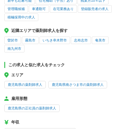
新卒も応募可能
住宅補助（手当）あり
残業月10ｈ以下
管理職候補
車通勤可
在宅業務あり
登録販売者の求人
積極採用中の求人
近隣エリアで薬剤師求人を探す
曽於市
霧島市
いちき串木野市
志布志市
奄美市
南九州市
この求人と似た求人をチェック
エリア
鹿児島県の薬剤師求人
鹿児島県南さつま市の薬剤師求人
雇用形態
鹿児島県の正社員の薬剤師求人
年収