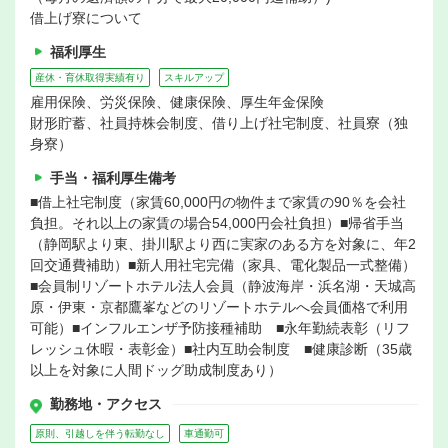
借上げ寮について
福利厚生
産休・育休取得実績有り
スキルアップ
雇用保険、労災保険、健康保険、厚生年金保険
財形貯蓄、社員持株会制度、借り上げ社宅制度、社員寮（独
身寮）
手当・福利厚生備考
■借上社宅制度（家賃60,000円の物件まで家賃の90％を会社
負担。それ以上の家賃の場合54,000円会社負担）■帰省手当
（静岡駅より東、掛川駅より西に実家のある方を対象に、年2
回交通費補助）■新人用社宅完備（家具、電化製品一式整備）
■会員制リゾートホテル法人会員（静波海岸・浜名湖・天城高
原・伊東・京都鷹峯などのリゾートホテルへ会員価格で利用
可能）■インフルエンザ予防接種補助 ■永年勤続表彰（リフ
レッシュ休暇・表彰金）■社内互助会制度 ■健康診断（35歳
以上を対象に人間ドッグ助成制度あり）
勤務地・アクセス
原則、引越しを伴う転勤なし
車通勤可