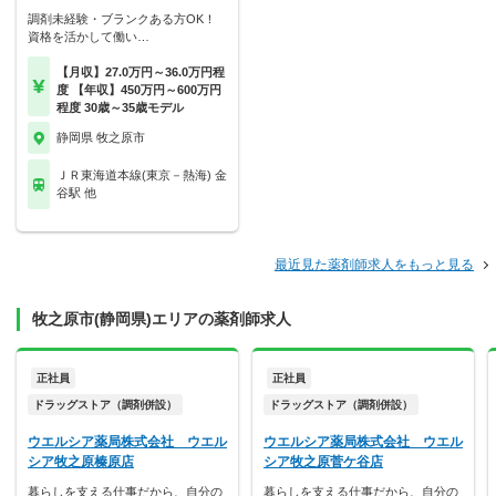
調剤未経験・ブランクある方OK！
資格を活かして働い…
【月収】27.0万円～36.0万円程
度 【年収】450万円～600万円
程度 30歳～35歳モデル
静岡県 牧之原市
ＪＲ東海道本線(東京－熱海) 金
谷駅 他
最近見た薬剤師求人をもっと見る
牧之原市(静岡県)エリアの薬剤師求人
正社員
正社員
ドラッグストア（調剤併設）
ドラッグストア（調剤併設）
ウエルシア薬局株式会社 ウエル
ウエルシア薬局株式会社 ウエル
シア牧之原榛原店
シア牧之原菅ケ谷店
暮らしを支える仕事だから、自分の
暮らしを支える仕事だから、自分の