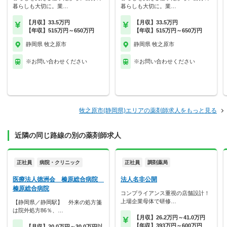
暮らしも大切に。業…
暮らしも大切に。業…
【月収】33.5万円
【月収】33.5万円
【年収】515万円～650万円
【年収】515万円～650万円
静岡県 牧之原市
静岡県 牧之原市
※お問い合わせください
※お問い合わせください
牧之原市(静岡県)エリアの薬剤師求人をもっと見る
近隣の同じ路線の別の薬剤師求人
正社員
病院・クリニック
正社員
調剤薬局
医療法人徳洲会 榛原総合病院
法人名非公開
榛原総合病院
コンプライアンス重視の店舗設計！
上場企業母体で研修…
【静岡県／静岡駅】 外来の処方箋
は院外処方86％、…
【月収】26.2万円～41.0万円
【年収】393万円～600万円
【月収】20.0万円～30.0万円以