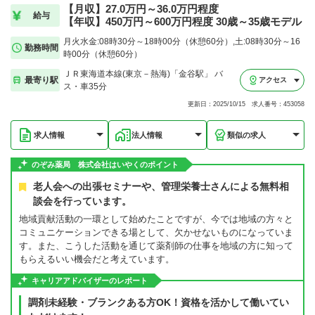
【月収】27.0万円～36.0万円程度
給与
【年収】450万円～600万円程度 30歳～35歳モデル
月火水金:08時30分～18時00分（休憩60分）,土:08時30分～16
勤務時間
時00分（休憩60分）
ＪＲ東海道本線(東京－熱海)「金谷駅」 バ
最寄り駅
アクセス
ス・車35分
更新日：2025/10/15 求人番号：453058
求人情報
法人情報
類似の求人
のぞみ薬局 株式会社はいやくのポイント
老人会への出張セミナーや、管理栄養士さんによる無料相
談会を行っています。
地域貢献活動の一環として始めたことですが、今では地域の方々と
コミュニケーションできる場として、欠かせないものになっていま
す。また、こうした活動を通じて薬剤師の仕事を地域の方に知って
もらえるいい機会だと考えています。
キャリアアドバイザーのレポート
調剤未経験・ブランクある方OK！資格を活かして働いてい