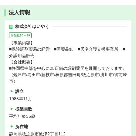
法人情報
株式会社はいやく
店舗数10～29
【事業内容】
■保険調剤薬局の経営 ■医薬品卸 ■居宅介護支援事業所 ■
介護用品販売
【会社概要】
■静岡県中部を中心に25店舗の調剤薬局を展開しております。
（焼津市/島田市/藤枝市/榛原郡吉田町/牧之原市/掛川市/御前崎
市）
設立
1985年11月
従業員数
平均年齢35歳
所在地
静岡県牧之原市波津2丁目112