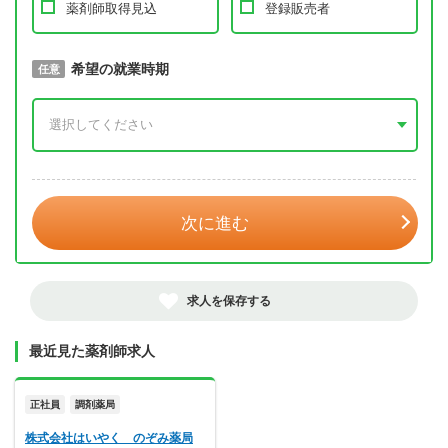
薬剤師取得見込
登録販売者
取得予定年
希望の就業時期
必須
任意
年 3月
次に進む
求人を保存する
最近見た薬剤師求人
正社員
調剤薬局
株式会社はいやく のぞみ薬局