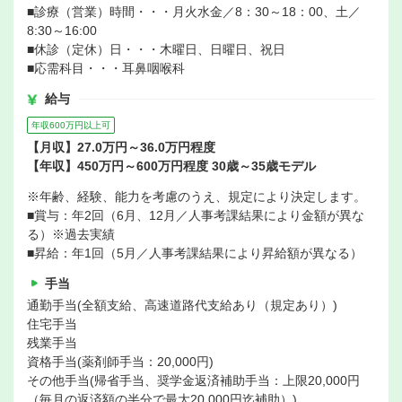
■診療（営業）時間・・・月火水金／8：30～18：00、土／
8:30～16:00
■休診（定休）日・・・木曜日、日曜日、祝日
■応需科目・・・耳鼻咽喉科
給与
年収600万円以上可
【月収】27.0万円～36.0万円程度
【年収】450万円～600万円程度 30歳～35歳モデル
※年齢、経験、能力を考慮のうえ、規定により決定します。
■賞与：年2回（6月、12月／人事考課結果により金額が異な
る）※過去実績
■昇給：年1回（5月／人事考課結果により昇給額が異なる）
手当
通勤手当(全額支給、高速道路代支給あり（規定あり）)
住宅手当
残業手当
資格手当(薬剤師手当：20,000円)
その他手当(帰省手当、奨学金返済補助手当：上限20,000円
（毎月の返済額の半分で最大20,000円迄補助）)