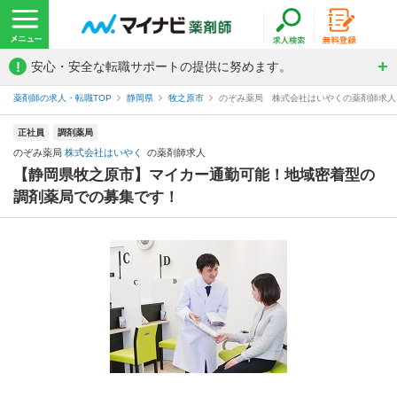
!
安心・安全な転職サポートの提供に努めます。
薬剤師の求人・転職TOP
静岡県
牧之原市
のぞみ薬局 株式会社はいやくの薬剤師求人
正社員
調剤薬局
のぞみ薬局
株式会社はいやく
の薬剤師求人
【静岡県牧之原市】マイカー通勤可能！地域密着型の
調剤薬局での募集です！