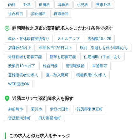
内科
外科
皮膚科
耳鼻科
小児科
整形外科
総合科目
消化器科
循環器科
静岡県牧之原市の薬剤師求人をこだわり条件で探す
産休・育休取得実績有り
スキルアップ
店舗数10～29
店舗数30以上
年間休日120日以上
原則、引越しを伴う転勤なし
未経験者も応募可能
新卒も応募可能
住宅補助（手当）あり
残業月10ｈ以下
総合門前
管理職候補
車通勤可
登録販売者の求人
夏～秋入職可
積極採用中の求人
WEB面接OK
近隣エリアで薬剤師求人を探す
御前崎市
菊川市
伊豆の国市
賀茂郡東伊豆町
賀茂郡河津町
田方郡函南町
この求人と似た求人をチェック