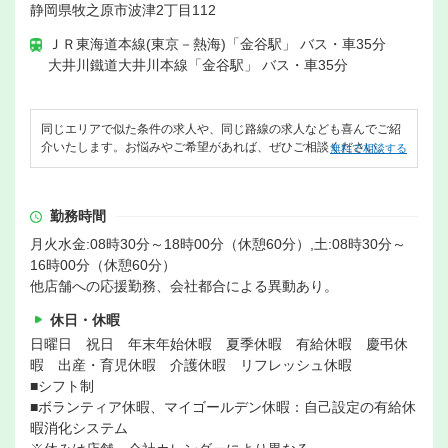
静岡県牧之原市波津2丁目112
ＪＲ東海道本線(東京－熱海)「金谷駅」 バス・車35分
大井川鐵道大井川本線「金谷駅」 バス・車35分
同じエリアで似た条件の求人や、同じ路線の求人なども喜んでご紹
介いたします。お悩みやご希望があれば、ぜひご相談ください。
無料で相談する
勤務時間
月火水金:08時30分～18時00分（休憩60分）,土:08時30分～
16時00分（休憩60分）
他店舗への応援勤務、会社都合による異動あり。
休日・休暇
日曜日 祝日 年末年始休暇 夏季休暇 有給休暇 慶弔休
暇 出産・育児休暇 介護休暇 リフレッシュ休暇
■シフト制
■ボランティア休暇、マイゴールデン休暇：自己設定の有給休
暇消化システム