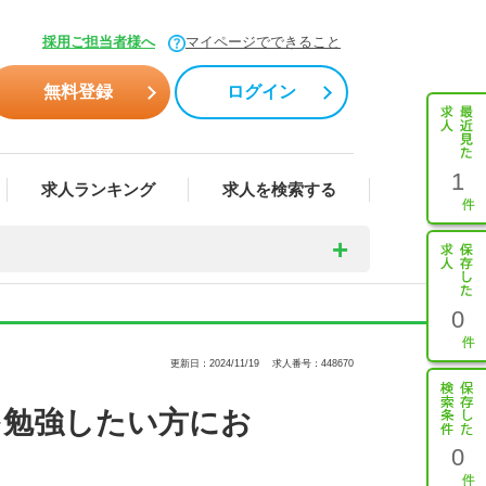
採用ご担当者様へ
マイページでできること
無料登録
ログイン
1
求人ランキング
求人を検索する
0
更新日：2024/11/19
求人番号：448670
を勉強したい方にお
0