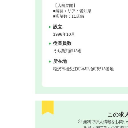
【店舗展開】
■展開エリア：愛知県
■店舗数：11店舗
設立
1996年10月
従業員数
うち薬剤師18名
所在地
稲沢市
祖父江町本甲拾町野13番地
この求
無料で求人情報をお問い
薬局・病院等への直接応