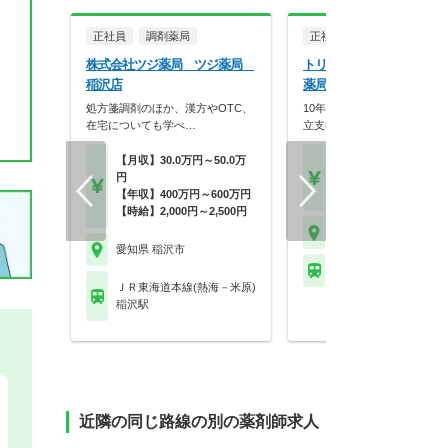
正社員
調剤薬局
正社員
調剤薬局
株式会社ツジ薬局 ツジ薬局
トリニティー株式会社 稲
稲沢店
薬局
処方箋調剤のほか、漢方やOTC、
10年連続増収！有給平均13
在宅についても学べ…
立支援実績も豊富…
【月収】30.0万円～50.0万
【年収】450万円～65
円
程度
【年収】400万円～600万円
【時給】2,000円～2,2
【時給】2,000円～2,500円
愛知県 稲沢市
愛知県 稲沢市
名鉄尾西線 六輪駅
ＪＲ東海道本線(熱海－米原)
稲沢駅
近隣の同じ路線の別の薬剤師求人