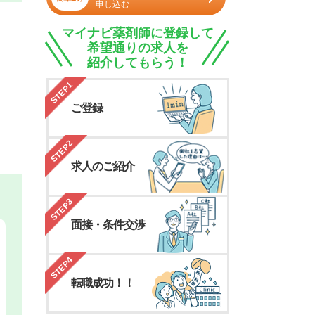
申し込む
マイナビ薬剤師に登録して
希望通りの求人を
紹介してもらう！
STEP1
ご登録
STEP2
求人のご紹介
STEP3
面接・条件交渉
STEP4
転職成功！！