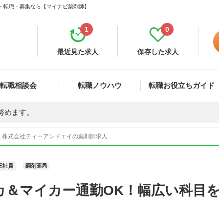
人・転職・募集なら【マイナビ薬剤師】
1
0
最近見た求人
保存した求人
転職相談会
転職ノウハウ
転職お役立ちガイド
努めます。
 株式会社ティーアンドエイの薬剤師求人
正社員
調剤薬局
カ＆マイカー通勤OK！幅広い科目