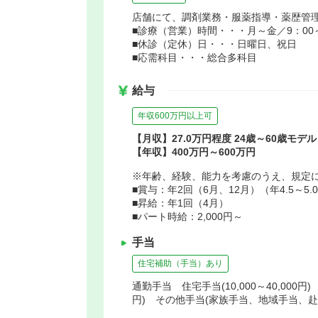
店舗にて、調剤業務・服薬指導・薬歴管
■診療（営業）時間・・・月～金／9：00～1
■休診（定休）日・・・日曜日、祝日
■応需科目・・・総合多科目
給与
年収600万円以上可
【月収】27.0万円程度 24歳～60歳モデル
【年収】400万円～600万円
※年齢、経験、能力を考慮のうえ、規定
■賞与：年2回（6月、12月）（年4.5～
■昇給：年1回（4月）
■パート時給：2,000円～
手当
住宅補助（手当）あり
通勤手当 住宅手当(10,000～40,000
円) その他手当(家族手当、地域手当、赴任