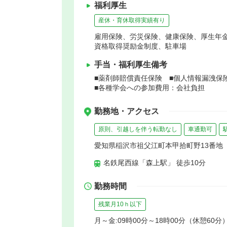
福利厚生
産休・育休取得実績有り
雇用保険、労災保険、健康保険、厚生年
資格取得奨励金制度、駐車場
手当・福利厚生備考
■薬剤師賠償責任保険 ■個人情報漏洩保
■各種学会への参加費用：会社負担
勤務地・アクセス
原則、引越しを伴う転勤なし
車通勤可
愛知県稲沢市祖父江町本甲拾町野13番地
名鉄尾西線「森上駅」 徒歩10分
勤務時間
残業月10ｈ以下
月～金:09時00分～18時00分（休憩60分）