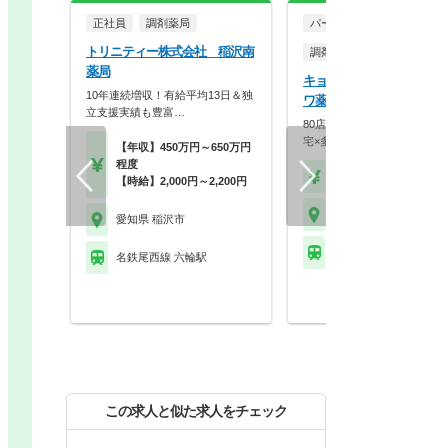
正社員
調剤薬局
パート・アルバイト
トリニティー株式会社 稲沢南
調剤薬局
薬局
キョーワ薬局株式会社 キ
10年連続増収！有給平均13日＆独
ワ薬局 平和店
立支援実績も豊富…
80店舗超の地域密着チェー
宅×多角事業で医療…
【年収】450万円～650万円
程度
【時給】1,950円～2,5
【時給】2,000円～2,200円
愛知県 稲沢市
愛知県 稲沢市
名鉄尾西線 上丸渕駅
名鉄尾西線 六輪駅
この求人と似た求人をチェック