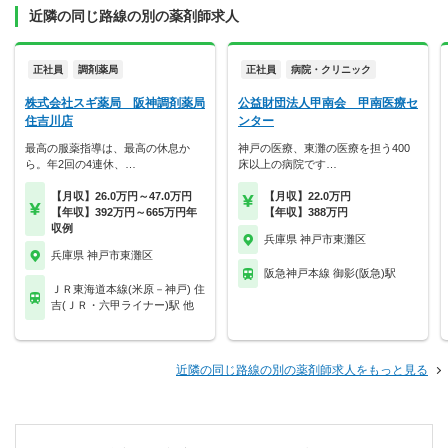
近隣の同じ路線の別の薬剤師求人
正社員
調剤薬局
正社員
病院・クリニック
株式会社スギ薬局 阪神調剤薬局
公益財団法人甲南会 甲南医療セ
住吉川店
ンター
最高の服薬指導は、最高の休息か
神戸の医療、東灘の医療を担う400
ら。年2回の4連休、…
床以上の病院です…
【月収】26.0万円～47.0万円
【月収】22.0万円
【年収】392万円～665万円年
【年収】388万円
収例
兵庫県 神戸市東灘区
兵庫県 神戸市東灘区
阪急神戸本線 御影(阪急)駅
ＪＲ東海道本線(米原－神戸) 住
吉(ＪＲ・六甲ライナー)駅 他
近隣の同じ路線の別の薬剤師求人をもっと見る