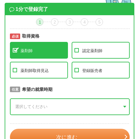
1分で登録完了
1
2
3
4
5
取得資格
必須
必須
薬剤師
認定薬剤師
薬剤師取得見込
登録販売者
取得予定年
希望の就業時期
必須
任意
年 3月
次に進む