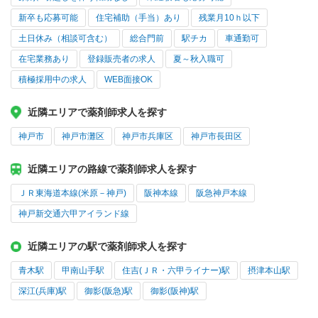
新卒も応募可能
住宅補助（手当）あり
残業月10ｈ以下
土日休み（相談可含む）
総合門前
駅チカ
車通勤可
在宅業務あり
登録販売者の求人
夏～秋入職可
積極採用中の求人
WEB面接OK
近隣エリアで薬剤師求人を探す
神戸市
神戸市灘区
神戸市兵庫区
神戸市長田区
近隣エリアの路線で薬剤師求人を探す
ＪＲ東海道本線(米原－神戸)
阪神本線
阪急神戸本線
神戸新交通六甲アイランド線
近隣エリアの駅で薬剤師求人を探す
青木駅
甲南山手駅
住吉(ＪＲ・六甲ライナー)駅
摂津本山駅
深江(兵庫)駅
御影(阪急)駅
御影(阪神)駅