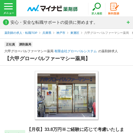
!
安心・安全な転職サポートの提供に努めます。
薬剤師の求人・転職TOP
兵庫県
神戸市
東灘区
六甲グローバルファーマシー薬局 
正社員
調剤薬局
六甲グローバルファーマシー薬局
有限会社グローバルシステム
の薬剤師求人
【六甲グローバルファーマシー薬局】
【月収】33.8万円※ご経験に応じて考慮いたしま