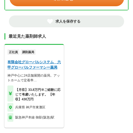
求人を保存する
最近見た薬剤師求人
正社員
調剤薬局
有限会社グローバルシステム 六
甲グローバルファーマシー薬局
神戸中心に24店舗展開の薬局。アッ
トホームで定着率…
【月収】33.8万円※ご経験に応
じて考慮いたします。 【年
収】430万円
兵庫県 神戸市東灘区
阪急神戸本線 御影(阪急)駅