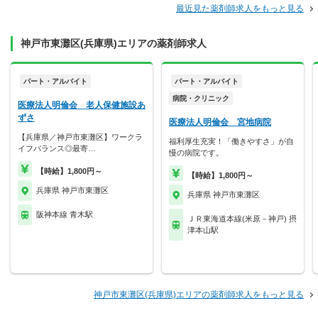
最近見た薬剤師求人をもっと見る
神戸市東灘区(兵庫県)エリアの薬剤師求人
パート・アルバイト
パート・アルバイト
病院・クリニック
医療法人明倫会 老人保健施設あ
ずさ
医療法人明倫会 宮地病院
【兵庫県／神戸市東灘区】ワークラ
福利厚生充実！「働きやすさ」が自
イフバランス◎最寄…
慢の病院です。
【時給】1,800円～
【時給】1,800円～
兵庫県 神戸市東灘区
兵庫県 神戸市東灘区
阪神本線 青木駅
ＪＲ東海道本線(米原－神戸) 摂
津本山駅
神戸市東灘区(兵庫県)エリアの薬剤師求人をもっと見る