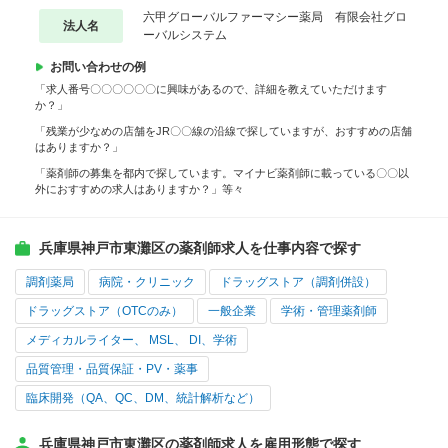
六甲グローバルファーマシー薬局 有限会社グロ
法人名
ーバルシステム
お問い合わせの例
「求人番号〇〇〇〇〇〇に興味があるので、詳細を教えていただけます
か？」
「残業が少なめの店舗をJR〇〇線の沿線で探していますが、おすすめの店舗
はありますか？」
「薬剤師の募集を都内で探しています。マイナビ薬剤師に載っている〇〇以
外におすすめの求人はありますか？」等々
兵庫県神戸市東灘区の薬剤師求人を仕事内容で探す
調剤薬局
病院・クリニック
ドラッグストア（調剤併設）
ドラッグストア（OTCのみ）
一般企業
学術・管理薬剤師
メディカルライター、 MSL、 DI、学術
品質管理・品質保証・PV・薬事
臨床開発（QA、QC、DM、統計解析など）
兵庫県神戸市東灘区の薬剤師求人を雇用形態で探す