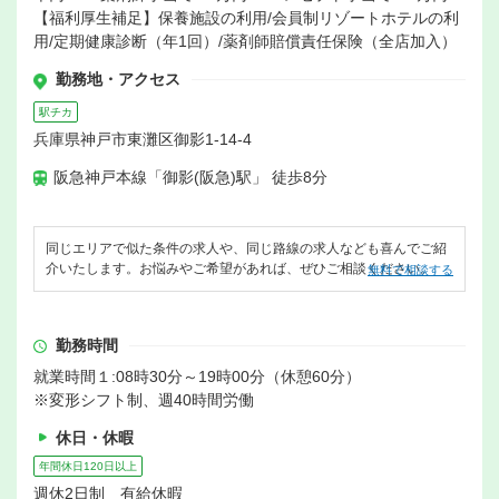
【福利厚生補足】保養施設の利用/会員制リゾートホテルの利
用/定期健康診断（年1回）/薬剤師賠償責任保険（全店加入）
勤務地・アクセス
駅チカ
兵庫県神戸市東灘区御影1-14-4
阪急神戸本線「御影(阪急)駅」 徒歩8分
同じエリアで似た条件の求人や、同じ路線の求人なども喜んでご紹
介いたします。お悩みやご希望があれば、ぜひご相談ください。
無料で相談する
勤務時間
就業時間１:08時30分～19時00分（休憩60分）
※変形シフト制、週40時間労働
休日・休暇
年間休日120日以上
週休2日制 有給休暇