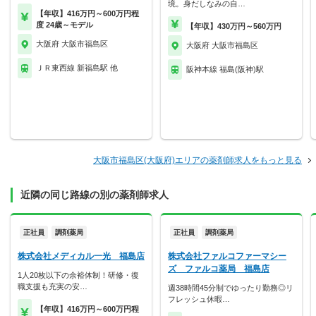
境。身だしなみの自…
【年収】416万円～600万円程
度 24歳～モデル
【年収】430万円～560万円
大阪府 大阪市福島区
大阪府 大阪市福島区
ＪＲ東西線 新福島駅 他
阪神本線 福島(阪神)駅
大阪市福島区(大阪府)エリアの薬剤師求人をもっと見る
近隣の同じ路線の別の薬剤師求人
正社員
調剤薬局
正社員
調剤薬局
株式会社メディカル一光 福島店
株式会社ファルコファーマシー
ズ ファルコ薬局 福島店
1人20枚以下の余裕体制！研修・復
職支援も充実の安…
週38時間45分制でゆったり勤務◎リ
フレッシュ休暇…
【年収】416万円～600万円程