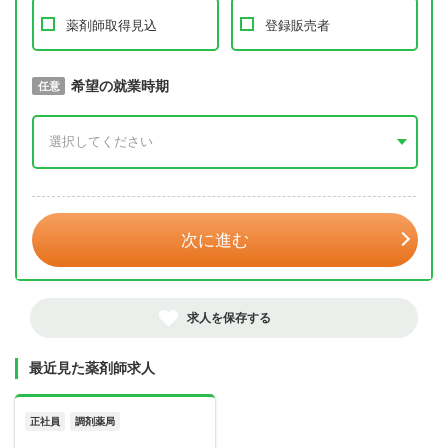
薬剤師取得見込
登録販売者
取得予定年
希望の就業時期
必須
任意
年 3月
次に進む
求人を保存する
最近見た薬剤師求人
正社員
調剤薬局