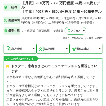
【月収】25.0万円～35.0万円程度 24歳～60歳モデ
ル
給与
【年収】400万円～530万円程度 24歳～60歳モデル
月火水金:09時00分～19時00分（休憩60分）,木:09時00分～18
勤務時間
時00分（休憩60分）,土:09時00分～12時00分（休憩0分）
最寄り駅
ＪＲ東西線「新福島駅」 徒歩8分
アクセス
更新日：2026/06/18 求人番号：446787
求人情報
法人情報
類似の求人
この求人のポイント
ドクター、患者さまとのコミュニケーションを重視してい
ます
東京都や埼玉県など首都圏を中心に調剤薬局を広く展開していま
す。
ドクターや医療機関とのコミュニケーションを重要視しています。
また、医療機関スタッフとの連携をとることで、患者さまに対する
治療意義をより深く理解してもらうように努めています。
患者さまをお持たせしない環境づくりを徹底し、面処方の応対がス
ムーズな地域のかかりつけ薬局として根付いています。