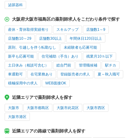
泌尿器科
大阪府大阪市福島区の薬剤師求人をこだわり条件で探す
産休・育休取得実績有り
スキルアップ
店舗数1～9
店舗数10～29
店舗数30以上
年間休日120日以上
原則、引越しを伴う転勤なし
未経験者も応募可能
新卒も応募可能
住宅補助（手当）あり
残業月10ｈ以下
土日休み（相談可含む）
総合門前
管理職候補
駅チカ
車通勤可
在宅業務あり
登録販売者の求人
夏～秋入職可
積極採用中の求人
WEB面接OK
近隣エリアで薬剤師求人を探す
大阪市
大阪市都島区
大阪市此花区
大阪市西区
大阪市港区
近隣エリアの路線で薬剤師求人を探す