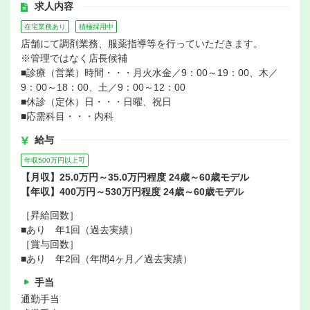
求人内容
在宅業務あり
積極採用中
店舗にて調剤業務、服薬指導等を行っていただきます。
※管理ではなく店長候補
■診療（営業）時間・・・月火水金／9：00～19：00、木／
9：00～18：00、土／9：00～12：00
■休診（定休）日・・・日曜、祝日
■応需科目・・・内科
給与
年収500万円以上可
【月収】25.0万円～35.0万円程度 24歳～60歳モデル
【年収】400万円～530万円程度 24歳～60歳モデル
［昇給回数］
■あり 年1回（過去実績）
［賞与回数］
■あり 年2回（年間4ヶ月／過去実績）
手当
通勤手当