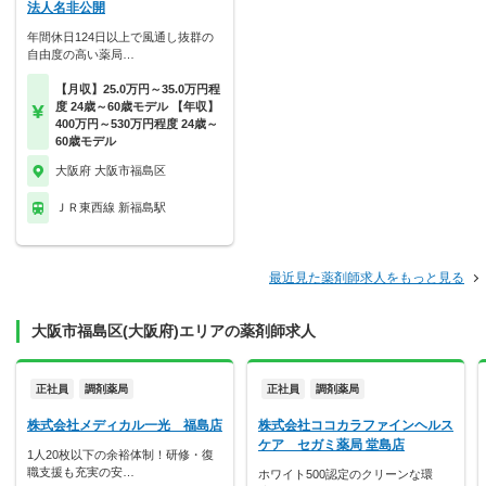
法人名非公開
年間休日124日以上で風通し抜群の
自由度の高い薬局…
【月収】25.0万円～35.0万円程
度 24歳～60歳モデル 【年収】
400万円～530万円程度 24歳～
60歳モデル
大阪府 大阪市福島区
ＪＲ東西線 新福島駅
最近見た薬剤師求人をもっと見る
大阪市福島区(大阪府)エリアの薬剤師求人
正社員
調剤薬局
正社員
調剤薬局
株式会社メディカル一光 福島店
株式会社ココカラファインヘルス
ケア セガミ薬局 堂島店
1人20枚以下の余裕体制！研修・復
職支援も充実の安…
ホワイト500認定のクリーンな環