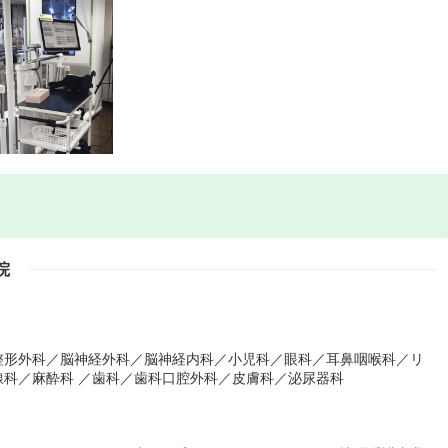
院
整形外科／脳神経外科／脳神経内科／小児科／眼科／耳鼻咽喉科／リ
科／麻酔科 ／歯科／歯科口腔外科／皮膚科／泌尿器科