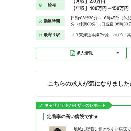
【月収】2.0万円
給与
【年収】400万円～450万円
日勤:08時30分～16時45分（休憩
勤務時間
分（休憩60分）,日当直:08時30
最寄り駅
ＪＲ東海道本線(米原－神戸)「高
求人情報
こちらの求人が気になりました
キャリアアドバイザーのレポート
定着率の高い病院です★
地域に密着し働きやすい病院で