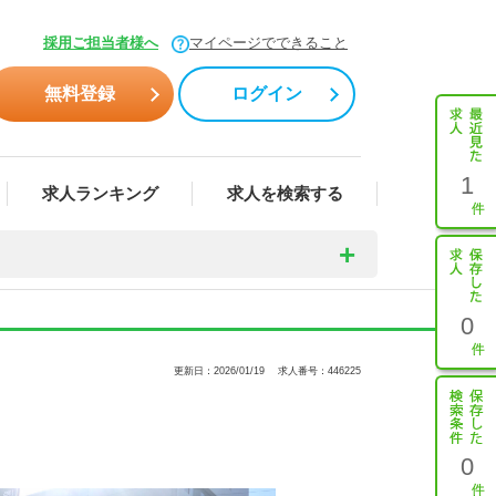
採用ご担当者様へ
マイページでできること
無料登録
ログイン
1
求人ランキング
求人を検索する
0
更新日：2026/01/19
求人番号：446225
0