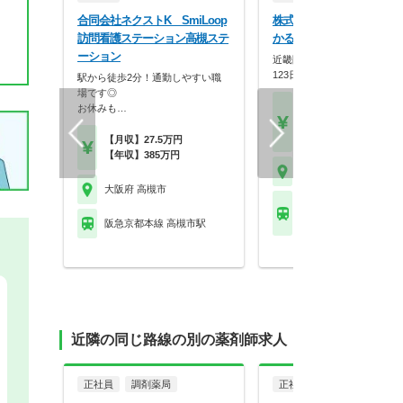
合同会社ネクストK SmiLoop
株式会社メディカルかる
訪問看護ステーション高槻ステ
かるがも薬局 富田店
ーション
近畿圏に90店舗展開！年間休
123日×スギHD母…
駅から徒歩2分！通勤しやすい職
場です◎
【月収】33.3万円～48.
お休みも…
円位
【年収】400万円～58
【月収】27.5万円
【年収】385万円
大阪府 高槻市
大阪府 高槻市
ＪＲ東海道本線(米原－
摂津富田駅 他
阪急京都本線 高槻市駅
近隣の同じ路線の別の薬剤師求人
正社員
調剤薬局
正社員
調剤薬局