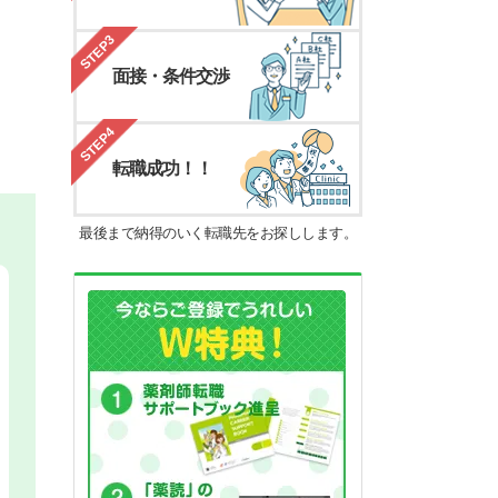
STEP3
面接・条件交渉
STEP4
転職成功！！
最後まで納得のいく転職先をお探しします。