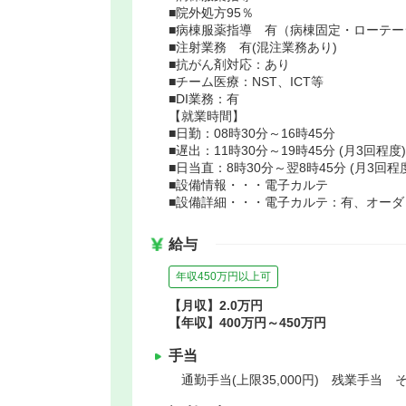
■院外処方95％
■病棟服薬指導 有（病棟固定・ローテー
■注射業務 有(混注業務あり)
■抗がん剤対応：あり
■チーム医療：NST、ICT等
■DI業務：有
【就業時間】
■日勤：08時30分～16時45分
■遅出：11時30分～19時45分 (月3回程度)
■日当直：8時30分～翌8時45分 (月3回程
■設備情報・・・電子カルテ
■設備詳細・・・電子カルテ：有、オーダ
給与
年収450万円以上可
【月収】2.0万円
【年収】400万円～450万円
手当
通勤手当(上限35,000円) 残業手当 そ