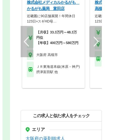
株式会社メディカルかるがも
株式会社メディカルかる
かるがも薬局 富田店
高槻店
近畿圏に90店舗展開！年間休日
近畿圏に90店舗展開！年間休
123日×スギHD母…
123日×スギHD母…
【月収】33.3万円～48.3万
【年収】420万円～58
円位
【年収】400万円～580万円
大阪府 高槻市
大阪府 高槻市
ＪＲ東海道本線(米原－
高槻駅
ＪＲ東海道本線(米原－神戸)
摂津富田駅 他
この求人と似た求人をチェック
エリア
大阪府の薬剤師求人