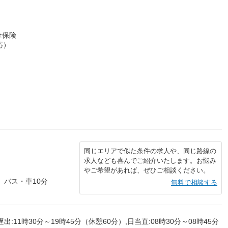
金保険
応）
）
同じエリアで似た条件の求人や、同じ路線の
求人なども喜んでご紹介いたします。お悩み
やご希望があれば、ぜひご相談ください。
 バス・車10分
無料で相談する
遅出:11時30分～19時45分（休憩60分）,日当直:08時30分～08時45分