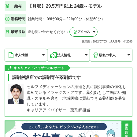
【月収】29.5万円以上 24歳～モデル
給与
勤務時間
就業時間１:09時00分～22時00分（休憩60分）
最寄り駅
※お問い合わせください
アクセス
更新日：2022/07/05 求人番号：442096
求人情報
法人情報
類似の求人
キャリアアドバイザーのレポート
調剤併設店での調剤専任薬剤師です
セルフメディケーションの推進と共に調剤事業の強化も
進めているドラッグストアです。薬剤師として幅広い知
識・スキルを磨き、地域医療に貢献できる薬剤師を募集
しています。
キャリアアドバイザー 薬剤師担当