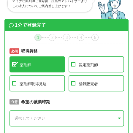
マイナビ薬剤師ご登録後、担当のアドバイザーより
この求人についてご案内差し上げます！
1分で登録完了
1
2
3
4
5
取得資格
必須
必須
薬剤師
認定薬剤師
薬剤師取得見込
登録販売者
取得予定年
希望の就業時期
必須
任意
年 3月