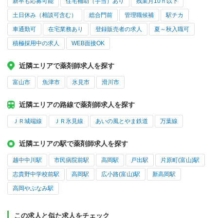
新卒も応募可能
住宅補助（手当）あり
残業月10ｈ以下
土日休み（相談可含む）
総合門前
管理職候補
駅チカ
車通勤可
在宅業務あり
登録販売者の求人
夏～秋入職可
積極採用中の求人
WEB面接OK
近隣エリアで薬剤師求人を探す
富山市
魚津市
氷見市
滑川市
近隣エリアの路線で薬剤師求人を探す
ＪＲ城端線
ＪＲ氷見線
あいの風とやま鉄道
万葉線
近隣エリアの駅で薬剤師求人を探す
越中中川駅
市民病院前駅
高岡駅
戸出駅
片原町(富山)駅
志貴野中学校前駅
高岡駅
広小路(富山)駅
新高岡駅
高岡やぶなみ駅
この求人と似た求人をチェック