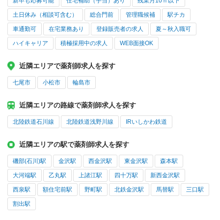
新卒も応募可能
住宅補助（手当）あり
残業月10ｈ以下
土日休み（相談可含む）
総合門前
管理職候補
駅チカ
車通勤可
在宅業務あり
登録販売者の求人
夏～秋入職可
ハイキャリア
積極採用中の求人
WEB面接OK
近隣エリアで薬剤師求人を探す
七尾市
小松市
輪島市
近隣エリアの路線で薬剤師求人を探す
北陸鉄道石川線
北陸鉄道浅野川線
IRいしかわ鉄道
近隣エリアの駅で薬剤師求人を探す
磯部(石川)駅
金沢駅
西金沢駅
東金沢駅
森本駅
大河端駅
乙丸駅
上諸江駅
四十万駅
新西金沢駅
西泉駅
額住宅前駅
野町駅
北鉄金沢駅
馬替駅
三口駅
割出駅