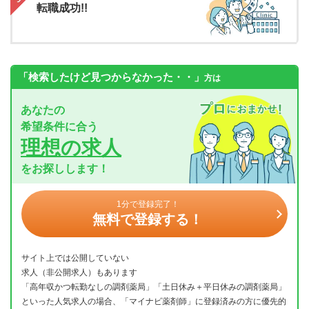
転職成功!!
「検索したけど見つからなかった・・」
方は
あなたの
希望条件に合う
理想の求人
をお探しします！
1分で登録完了！
無料で登録する！
サイト上では公開していない
求人（非公開求人）もあります
「高年収かつ転勤なしの調剤薬局」「土日休み＋平日休みの調剤薬局」
といった人気求人の場合、「マイナビ薬剤師」に登録済みの方に優先的