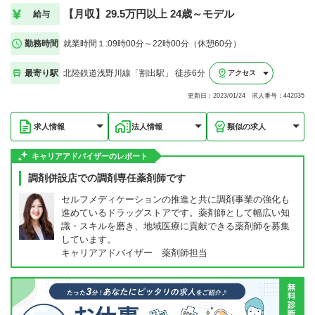
【月収】29.5万円以上 24歳～モデル
給与
勤務時間
就業時間１:09時00分～22時00分（休憩60分）
最寄り駅
北陸鉄道浅野川線「割出駅」 徒歩6分
アクセス
更新日：2023/01/24 求人番号：442035
求人情報
法人情報
類似の求人
キャリアアドバイザーのレポート
調剤併設店での調剤専任薬剤師です
セルフメディケーションの推進と共に調剤事業の強化も
進めているドラッグストアです。薬剤師として幅広い知
識・スキルを磨き、地域医療に貢献できる薬剤師を募集
しています。
キャリアアドバイザー 薬剤師担当