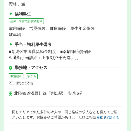
資格手当
福利厚生
産休・育休取得実績有り
雇用保険、労災保険、健康保険、厚生年金保険
駐車場
手当・福利厚生備考
■育児休業復職奨励金制度 ■薬剤師賠償保険
※通勤手当詳細：上限3万7千円迄／月
勤務地・アクセス
車通勤可
駅チカ
石川県金沢市
北陸鉄道浅野川線「割出駅」 徒歩6分
同じエリアで似た条件の求人や、同じ路線の求人なども喜んでご紹
介いたします。お悩みやご希望があれば、ぜひご相談ください。
無料で相談する