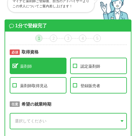
マイナビ薬剤師ご登録後、担当のアドバイザーより
この求人についてご案内差し上げます！
1分で登録完了
1
2
3
4
5
取得資格
必須
必須
薬剤師
認定薬剤師
薬剤師取得見込
登録販売者
取得予定年
希望の就業時期
必須
任意
年 3月