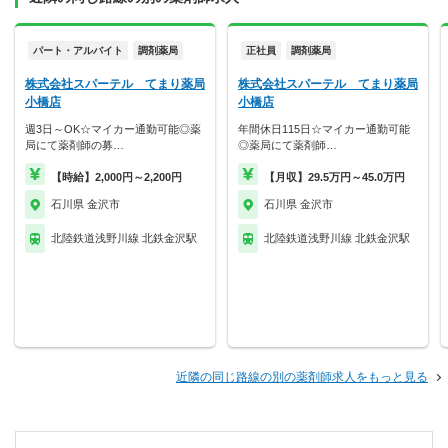
パート・アルバイト
調剤薬局
正社員
調剤薬局
株式会社スパーテル てまり薬局
株式会社スパーテル てまり薬局
小橋店
小橋店
週3日～OK☆マイカー通勤可能◎薬
年間休日115日☆マイカー通勤可能
局にて薬剤師の募…
◎薬局にて薬剤師…
【時給】2,000円～2,200円
【月収】29.5万円～45.0万円
石川県 金沢市
石川県 金沢市
北陸鉄道浅野川線 北鉄金沢駅
北陸鉄道浅野川線 北鉄金沢駅
近隣の同じ路線の別の薬剤師求人をもっと見る